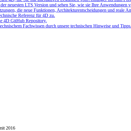
der neuesten LTS Version und sehen Sie, wie sie Ihre Anwendungen v
Sitzungen, die neue Funktionen, Architekturentscheidungen und reale 
 technische Referenz für 4D zu.
lle 4D GitHub Repository.
 technischem Fachwissen durch unsere technischen Hinweise und Tipps
mit 2016