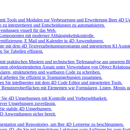
 mit Tools und Modulen zur Verbesserung und Erweiterung Ihrer 4D 
n zu interpretieren und Entscheidungen zu automatisieren.
wendungen visuell für das Web.
Komponenten mit moderner Abhängigkeitskontrolle.
hentifizierung, E Mail und Kalender in 4D Anwendungen.
nte mit dem 4D Textverarbeitungsprogramm und integriertem KI Assist
 Sie Tabellen effizient.
it praktischen Mustern und technischen Tiefenanalyse aus unserem B
inem objektorientierten Ansatz unter Verwendung von Object Relationa
laren, strukturierten und wartbaren Code zu schreiben.
und arbeiten Sie effizient in Teamumgebungen zusammen.
n Sie intelligenter mit dem 4D Code Editor und integrierten Tools.
D Benutzeroberflächen mit Elementen wie Formularen, Listen, Menüs 
ten Sie 4D Umgebungen mit Kontrolle und Vorhersehbarkeit.
erver Umgebungen zuverlässig.
 Sie stabile 4D Umgebungen.
 4D Anwendungen sicher bereit.
umentation und Repositories, um Ihre 4D Lernreise zu beschleunigen.
 Learn 4D, die Sie mit interaktiven Lektionen vom Anfänger bis zum Fort