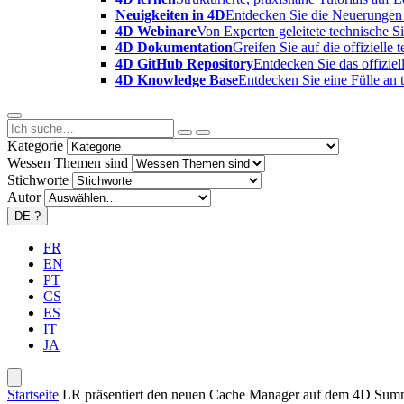
Neuigkeiten in 4D
Entdecken Sie die Neuerungen 
4D Webinare
Von Experten geleitete technische 
4D Dokumentation
Greifen Sie auf die offizielle
4D GitHub Repository
Entdecken Sie das offizie
4D Knowledge Base
Entdecken Sie eine Fülle an
Kategorie
Wessen Themen sind
Stichworte
Autor
DE
?
FR
EN
PT
CS
ES
IT
JA
Startseite
LR präsentiert den neuen Cache Manager auf dem 4D Sum