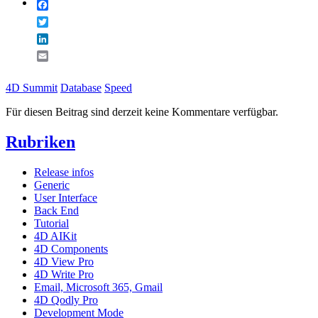
Facebook
Twitter
LinkedIn
Email
4D Summit
Database
Speed
Für diesen Beitrag sind derzeit keine Kommentare verfügbar.
Rubriken
Release infos
Generic
User Interface
Back End
Tutorial
4D AIKit
4D Components
4D View Pro
4D Write Pro
Email, Microsoft 365, Gmail
4D Qodly Pro
Development Mode