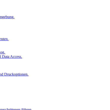
Umgebung.
enten.
log.
l Data Access.
und Druckoptionen.
geschrittenen führen.