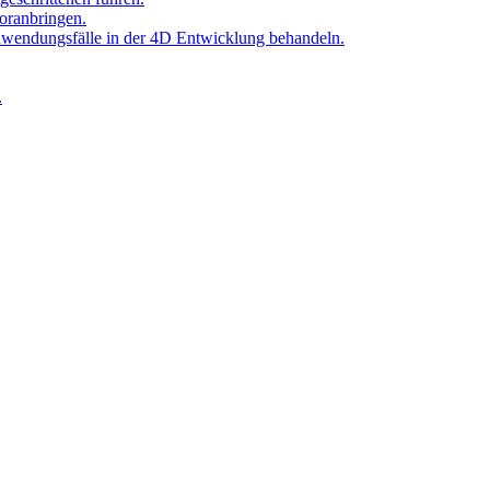
oranbringen.
Anwendungsfälle in der 4D Entwicklung behandeln.
.