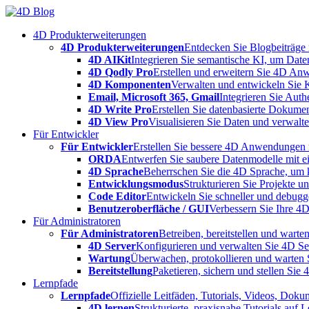
Skip
to
4D Produkterweiterungen
content
4D Produkterweiterungen
Entdecken Sie Blogbeiträge
4D AIKit
Integrieren Sie semantische KI, um Date
4D Qodly Pro
Erstellen und erweitern Sie 4D An
4D Komponenten
Verwalten und entwickeln Sie 
Email, Microsoft 365, Gmail
Integrieren Sie Aut
4D Write Pro
Erstellen Sie datenbasierte Dokume
4D View Pro
Visualisieren Sie Daten und verwalten
Für Entwickler
Für Entwickler
Erstellen Sie bessere 4D Anwendungen m
ORDA
Entwerfen Sie saubere Datenmodelle mit e
4D Sprache
Beherrschen Sie die 4D Sprache, um k
Entwicklungsmodus
Strukturieren Sie Projekte 
Code Editor
Entwickeln Sie schneller und debugge
Benutzeroberfläche / GUI
Verbessern Sie Ihre 4
Für Administratoren
Für Administratoren
Betreiben, bereitstellen und war
4D Server
Konfigurieren und verwalten Sie 4D S
Wartung
Überwachen, protokollieren und warten
Bereitstellung
Paketieren, sichern und stellen Sie
Lernpfade
Lernpfade
Offizielle Leitfäden, Tutorials, Videos, Dok
4D lernen
Strukturierte, praxisnahe Tutorials auf