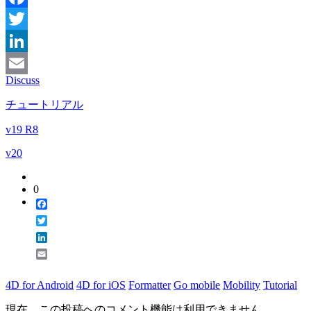
Facebook
Twitter
LinkedIn
Discuss
Email
チュートリアル
v19 R8
v20
0
Facebook
Twitter
LinkedIn
Email
4D for Android
4D for iOS
Formatter
Go mobile
Mobility
Tutorial
現在、この投稿へのコメント機能は利用できません。