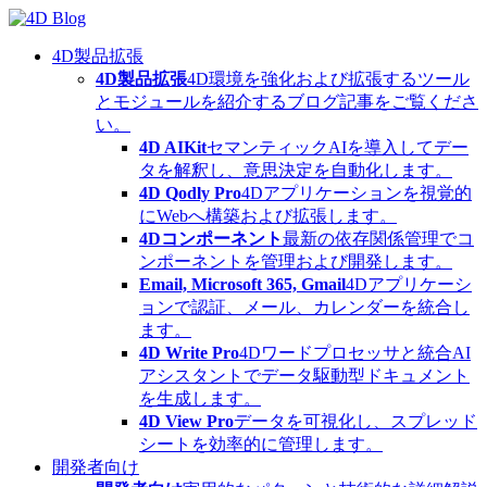
Skip
to
content
4D製品拡張
4D製品拡張
4D環境を強化および拡張するツール
とモジュールを紹介するブログ記事をご覧くださ
い。
4D AIKit
セマンティックAIを導入してデー
タを解釈し、意思決定を自動化します。
4D Qodly Pro
4Dアプリケーションを視覚的
にWebへ構築および拡張します。
4Dコンポーネント
最新の依存関係管理でコ
ンポーネントを管理および開発します。
Email, Microsoft 365, Gmail
4Dアプリケーシ
ョンで認証、メール、カレンダーを統合し
ます。
4D Write Pro
4Dワードプロセッサと統合AI
アシスタントでデータ駆動型ドキュメント
を生成します。
4D View Pro
データを可視化し、スプレッド
シートを効率的に管理します。
開発者向け