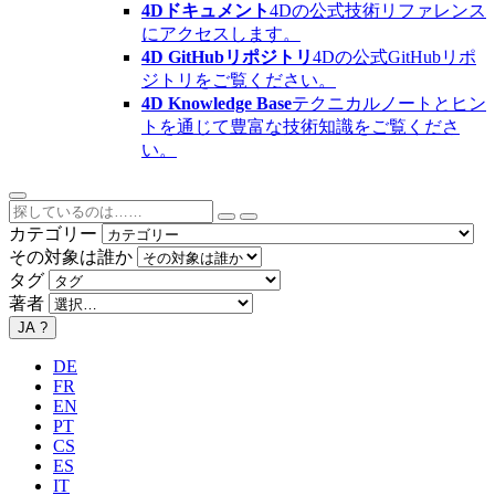
4Dドキュメント
4Dの公式技術リファレンス
にアクセスします。
4D GitHubリポジトリ
4Dの公式GitHubリポ
ジトリをご覧ください。
4D Knowledge Base
テクニカルノートとヒン
トを通じて豊富な技術知識をご覧くださ
い。
カテゴリー
その対象は誰か
タグ
著者
JA
?
DE
FR
EN
PT
CS
ES
IT