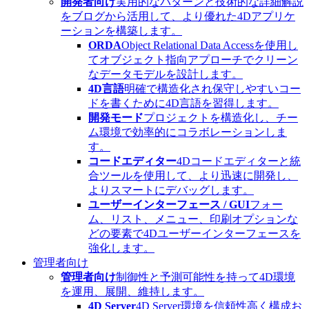
開発者向け
実用的なパターンと技術的な詳細解説
をブログから活用して、より優れた4Dアプリケ
ーションを構築します。
ORDA
Object Relational Data Accessを使用し
てオブジェクト指向アプローチでクリーン
なデータモデルを設計します。
4D言語
明確で構造化され保守しやすいコー
ドを書くために4D言語を習得します。
開発モード
プロジェクトを構造化し、チー
ム環境で効率的にコラボレーションしま
す。
コードエディター
4Dコードエディターと統
合ツールを使用して、より迅速に開発し、
よりスマートにデバッグします。
ユーザーインターフェース / GUI
フォー
ム、リスト、メニュー、印刷オプションな
どの要素で4Dユーザーインターフェースを
強化します。
管理者向け
管理者向け
制御性と予測可能性を持って4D環境
を運用、展開、維持します。
4D Server
4D Server環境を信頼性高く構成お