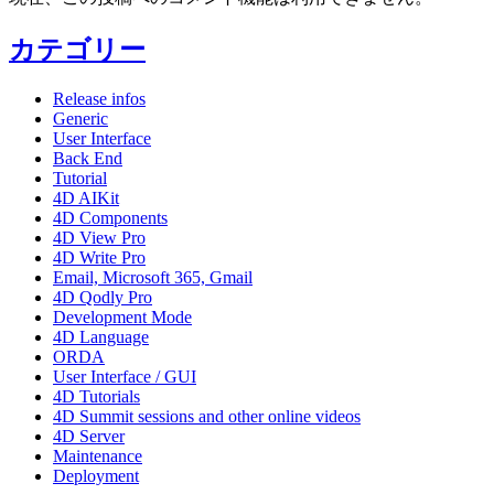
カテゴリー
Release infos
Generic
User Interface
Back End
Tutorial
4D AIKit
4D Components
4D View Pro
4D Write Pro
Email, Microsoft 365, Gmail
4D Qodly Pro
Development Mode
4D Language
ORDA
User Interface / GUI
4D Tutorials
4D Summit sessions and other online videos
4D Server
Maintenance
Deployment