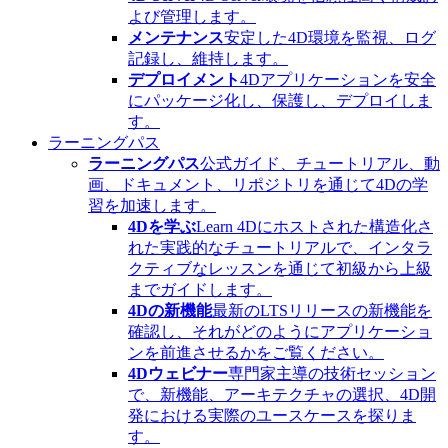
よび管理します。
メンテナンス
安定した4D環境を監視、ログ
記録し、維持します。
デプロイメント
4Dアプリケーションを安全
にパッケージ化し、保護し、デプロイしま
す。
ラーニングパス
ラーニングパス
公式ガイド、チュートリアル、動
画、ドキュメント、リポジトリを通じて4Dの学
習を加速します。
4Dを学ぶ
Learn 4Dにホストされた構造化さ
れた実践的なチュートリアルで、インタラ
クティブなレッスンを通じて初級から上級
までガイドします。
4Dの新機能
最新のLTSリリースの新機能を
確認し、それがどのようにアプリケーショ
ンを前進させるかをご覧ください。
4Dウェビナー
専門家主導の技術セッション
で、新機能、アーキテクチャの選択、4D開
発における実際のユースケースを探りま
す。