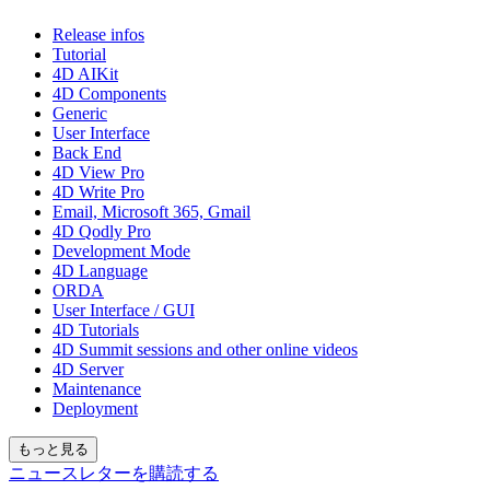
Release infos
Tutorial
4D AIKit
4D Components
Generic
User Interface
Back End
4D View Pro
4D Write Pro
Email, Microsoft 365, Gmail
4D Qodly Pro
Development Mode
4D Language
ORDA
User Interface / GUI
4D Tutorials
4D Summit sessions and other online videos
4D Server
Maintenance
Deployment
もっと見る
ニュースレターを購読する