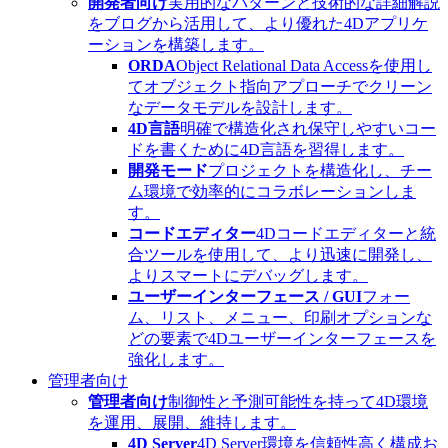
開発者向け
実用的なパターンと技術的な詳細解説
をブログから活用して、より優れた4Dアプリケ
ーションを構築します。
ORDA
Object Relational Data Accessを使用し
てオブジェクト指向アプローチでクリーン
なデータモデルを設計します。
4D言語
明確で構造化され保守しやすいコー
ドを書くために4D言語を習得します。
開発モード
プロジェクトを構造化し、チー
ム環境で効率的にコラボレーションしま
す。
コードエディター
4Dコードエディターと統
合ツールを使用して、より迅速に開発し、
よりスマートにデバッグします。
ユーザーインターフェース / GUI
フォー
ム、リスト、メニュー、印刷オプションな
どの要素で4Dユーザーインターフェースを
強化します。
管理者向け
管理者向け
制御性と予測可能性を持って4D環境
を運用、展開、維持します。
4D Server
4D Server環境を信頼性高く構成お