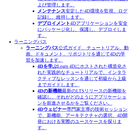
よび管理します。
メンテナンス
安定した4D環境を監視、ログ
記録し、維持します。
デプロイメント
4Dアプリケーションを安全
にパッケージ化し、保護し、デプロイしま
す。
ラーニングパス
ラーニングパス
公式ガイド、チュートリアル、動
画、ドキュメント、リポジトリを通じて4Dの学
習を加速します。
4Dを学ぶ
Learn 4Dにホストされた構造化さ
れた実践的なチュートリアルで、インタラ
クティブなレッスンを通じて初級から上級
までガイドします。
4Dの新機能
最新のLTSリリースの新機能を
確認し、それがどのようにアプリケーショ
ンを前進させるかをご覧ください。
4Dウェビナー
専門家主導の技術セッション
で、新機能、アーキテクチャの選択、4D開
発における実際のユースケースを探りま
す。