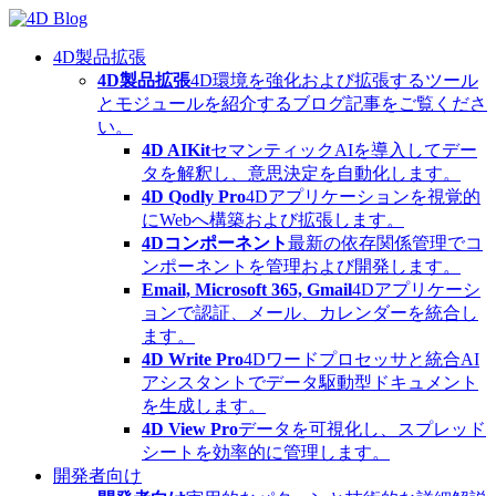
Skip
to
content
4D製品拡張
4D製品拡張
4D環境を強化および拡張するツール
とモジュールを紹介するブログ記事をご覧くださ
い。
4D AIKit
セマンティックAIを導入してデー
タを解釈し、意思決定を自動化します。
4D Qodly Pro
4Dアプリケーションを視覚的
にWebへ構築および拡張します。
4Dコンポーネント
最新の依存関係管理でコ
ンポーネントを管理および開発します。
Email, Microsoft 365, Gmail
4Dアプリケーシ
ョンで認証、メール、カレンダーを統合し
ます。
4D Write Pro
4Dワードプロセッサと統合AI
アシスタントでデータ駆動型ドキュメント
を生成します。
4D View Pro
データを可視化し、スプレッド
シートを効率的に管理します。
開発者向け