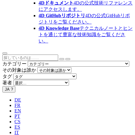
4Dドキュメント
4Dの公式技術リファレンス
にアクセスします。
4D GitHubリポジトリ
4Dの公式GitHubリポ
ジトリをご覧ください。
4D Knowledge Base
テクニカルノートとヒン
トを通じて豊富な技術知識をご覧くださ
い。
カテゴリー
その対象は誰か
タグ
著者
JA
?
DE
FR
EN
PT
CS
ES
IT