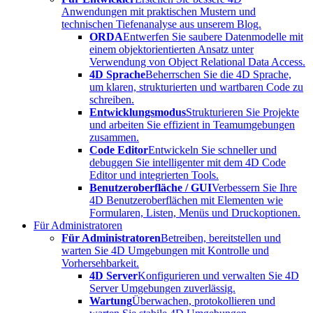
Anwendungen mit praktischen Mustern und
technischen Tiefenanalyse aus unserem Blog.
ORDA
Entwerfen Sie saubere Datenmodelle mit
einem objektorientierten Ansatz unter
Verwendung von Object Relational Data Access.
4D Sprache
Beherrschen Sie die 4D Sprache,
um klaren, strukturierten und wartbaren Code zu
schreiben.
Entwicklungsmodus
Strukturieren Sie Projekte
und arbeiten Sie effizient in Teamumgebungen
zusammen.
Code Editor
Entwickeln Sie schneller und
debuggen Sie intelligenter mit dem 4D Code
Editor und integrierten Tools.
Benutzeroberfläche / GUI
Verbessern Sie Ihre
4D Benutzeroberflächen mit Elementen wie
Formularen, Listen, Menüs und Druckoptionen.
Für Administratoren
Für Administratoren
Betreiben, bereitstellen und
warten Sie 4D Umgebungen mit Kontrolle und
Vorhersehbarkeit.
4D Server
Konfigurieren und verwalten Sie 4D
Server Umgebungen zuverlässig.
Wartung
Überwachen, protokollieren und