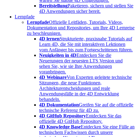
warten Sie stabile 4D Umgebungen.
Bereitstellung
Paketieren, sichern und stellen Sie
4D Anwendungen sicher bereit.
Lernpfade
Lernpfade
Offizielle Leitfäden, Tutorials, Videos,
Dokumentation und Repositories, um Ihre 4D Lernreise
zu beschleunigen.
4D lernen
Strukturierte, praxisnahe Tutorials auf
Learn 4D, die Sie mit interaktiven Lektionen
vom Anfänger bis zum Fortgeschrittenen führen.
Neuigkeiten in 4D
Entdecken Sie die
Neuerungen der neuesten LTS Version und
sehen Sie, wie sie Ihre Anwendungen
voranbringen.
4D Webinare
Von Experten geleitete technische
Sitzungen, die neue Funktionen,
Architekturentscheidungen und reale
Anwendungsfälle in der 4D Entwicklung
behandeln.
4D Dokumentation
Greifen Sie auf die offizielle
technische Referenz für 4D zu.
4D GitHub Repository
Entdecken Sie das
offizielle 4D GitHub Repository.
4D Knowledge Base
Entdecken Sie eine Fülle an
technischem Fachwissen durch unsere