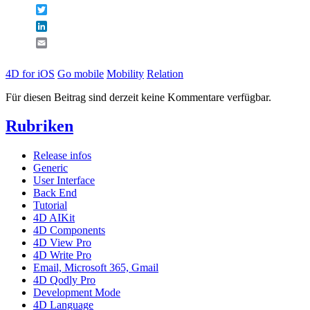
Twitter
LinkedIn
Email
4D for iOS
Go mobile
Mobility
Relation
Für diesen Beitrag sind derzeit keine Kommentare verfügbar.
Rubriken
Release infos
Generic
User Interface
Back End
Tutorial
4D AIKit
4D Components
4D View Pro
4D Write Pro
Email, Microsoft 365, Gmail
4D Qodly Pro
Development Mode
4D Language