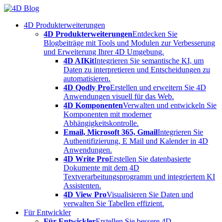
Skip
to
4D Produkterweiterungen
content
4D Produkterweiterungen
Entdecken Sie
Blogbeiträge mit Tools und Modulen zur Verbesserung
und Erweiterung Ihrer 4D Umgebung.
4D AIKit
Integrieren Sie semantische KI, um
Daten zu interpretieren und Entscheidungen zu
automatisieren.
4D Qodly Pro
Erstellen und erweitern Sie 4D
Anwendungen visuell für das Web.
4D Komponenten
Verwalten und entwickeln Sie
Komponenten mit moderner
Abhängigkeitskontrolle.
Email, Microsoft 365, Gmail
Integrieren Sie
Authentifizierung, E Mail und Kalender in 4D
Anwendungen.
4D Write Pro
Erstellen Sie datenbasierte
Dokumente mit dem 4D
Textverarbeitungsprogramm und integriertem KI
Assistenten.
4D View Pro
Visualisieren Sie Daten und
verwalten Sie Tabellen effizient.
Für Entwickler
Für Entwickler
Erstellen Sie bessere 4D