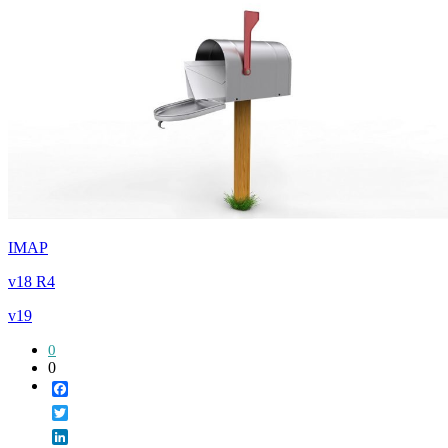
IMAP
v18 R4
v19
0
0
Facebook
Twitter
LinkedIn