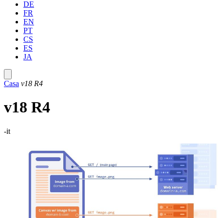
DE
FR
EN
PT
CS
ES
JA
Casa
v18 R4
v18 R4
-it