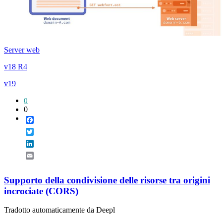
Server web
v18 R4
v19
0
0
Facebook
Twitter
LinkedIn
Email
Supporto della condivisione delle risorse tra origini
incrociate (CORS)
Tradotto automaticamente da Deepl