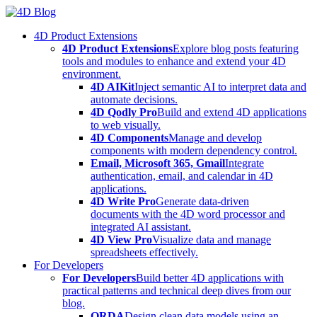
Skip
to
4D Product Extensions
content
4D Product Extensions
Explore blog posts featuring
tools and modules to enhance and extend your 4D
environment.
4D AIKit
Inject semantic AI to interpret data and
automate decisions.
4D Qodly Pro
Build and extend 4D applications
to web visually.
4D Components
Manage and develop
components with modern dependency control.
Email, Microsoft 365, Gmail
Integrate
authentication, email, and calendar in 4D
applications.
4D Write Pro
Generate data-driven
documents with the 4D word processor and
integrated AI assistant.
4D View Pro
Visualize data and manage
spreadsheets effectively.
For Developers
For Developers
Build better 4D applications with
practical patterns and technical deep dives from our
blog.
ORDA
Design clean data models using an