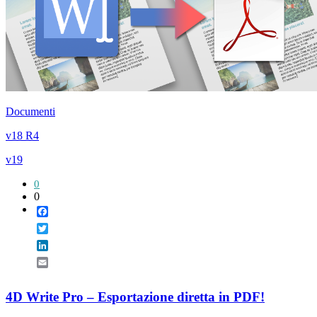
Documenti
v18 R4
v19
0
0
Facebook
Twitter
LinkedIn
Email
4D Write Pro – Esportazione diretta in PDF!