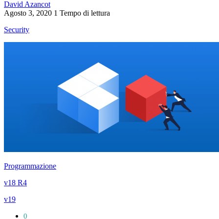
David Azancot
Agosto 3, 2020
1 Tempo di lettura
Security
Programmazione
v18 R4
v19
0