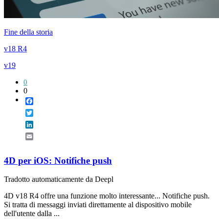
Fine della storia
v18 R4
v19
0
0
Facebook
Twitter
LinkedIn
Email
4D per iOS: Notifiche push
Tradotto automaticamente da Deepl
4D v18 R4 offre una funzione molto interessante... Notifiche push.
Si tratta di messaggi inviati direttamente al dispositivo mobile
dell'utente dalla ...