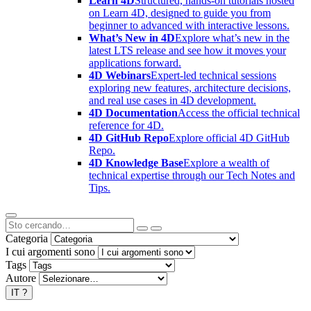
Learn 4D
Structured, hands-on tutorials hosted
on Learn 4D, designed to guide you from
beginner to advanced with interactive lessons.
What’s New in 4D
Explore what’s new in the
latest LTS release and see how it moves your
applications forward.
4D Webinars
Expert-led technical sessions
exploring new features, architecture decisions,
and real use cases in 4D development.
4D Documentation
Access the official technical
reference for 4D.
4D GitHub Repo
Explore official 4D GitHub
Repo.
4D Knowledge Base
Explore a wealth of
technical expertise through our Tech Notes and
Tips.
Categoria
I cui argomenti sono
Tags
Autore
IT
?