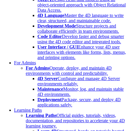
object-oriented approach with Object Relational
Data Access.
4D Language
Master the 4D language to write
clear, structured, and maintainable code.
Development Mode
Structure projects and
collaborate efficiently in team environments.
Code Editor
Develop faster and debug smarter
using the 4D code editor and integrated tools.
User Interface / GUI
Enhance your 4D user
interfaces with elements like forms, lists, menus,
and printing options.
For Admins
For Admins
Operate, deploy, and maintain 4D
environments with control and predictability.
4D Server
Configure and manage 4D Server
environments reliably.
Maintenance
Monitor, log, and maintain stable
4D environments.
Deployment
Package, secure, and deploy 4D
applications safely.
Learning Paths
Learning Paths
Official guides, tutorials, videos,
documentation, and repositories to accelerate your 4D
learning journey.