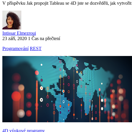
V příspěvku Jak propojit Tableau se 4D jste se dozvěděli, jak vytvoř
Intissar Elmezroui
23 září, 2020
1 Čas na přečtení
Programování
REST
4D výukové programy