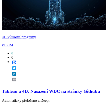
4D výukové programy
v18 R4
0
0
Facebook
Twitter
LinkedIn
Email
Tableau a 4D: Nasazení WDC na stránky Githubu
Automaticky přeloženo z Deepl