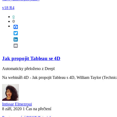
v18 R4
0
0
Facebook
Twitter
LinkedIn
Email
Jak propojit Tableau se 4D
Automaticky přeloženo z Deepl
Na webináři 4D - Jak propojit Tableau s 4D, William Taylor (Technical
Intissar Elmezroui
8 září, 2020
1 Čas na přečtení