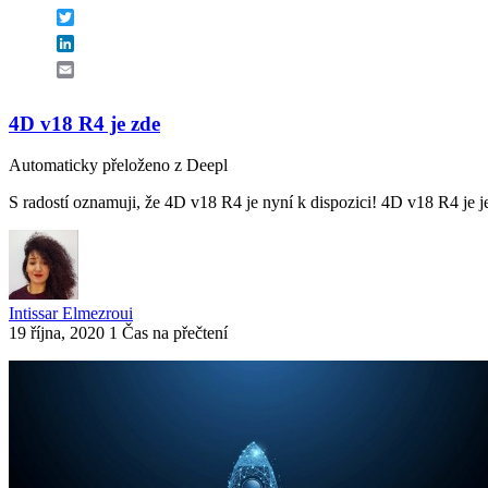
Twitter
LinkedIn
Email
4D v18 R4 je zde
Automaticky přeloženo z Deepl
S radostí oznamuji, že 4D v18 R4 je nyní k dispozici! 4D v18 R4 je jed
Intissar Elmezroui
19 října, 2020
1 Čas na přečtení