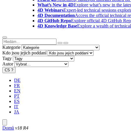
What’s New in 4D
Explore what’s new in the late
4D Webinars
Expert-led technical sessions explor
4D Documentation
Access the official technical r
4D GitHub Repo
Explore official 4D GitHub Rep
4D Knowledge Base
Explore a wealth of technica
Kategorie
Kdo jsou jejich poddaní
Tagy
Autor
CS
?
DE
FR
EN
PT
ES
IT
JA
Domů
v18 R4