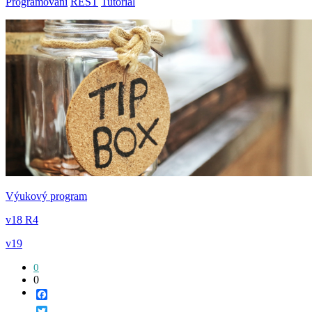
Programování
REST
Tutorial
Výukový program
v18 R4
v19
0
0
Facebook
Twitter