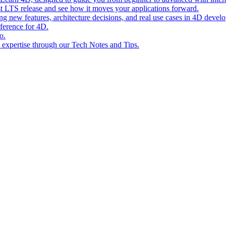
st LTS release and see how it moves your applications forward.
ing new features, architecture decisions, and real use cases in 4D devel
eference for 4D.
o.
l expertise through our Tech Notes and Tips.