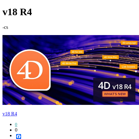
v18 R4
-cs
v18 R4
0
0
Facebook