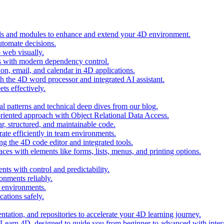
ols and modules to enhance and extend your 4D environment.
automate decisions.
 web visually.
 with modern dependency control.
ion, email, and calendar in 4D applications.
 the 4D word processor and integrated AI assistant.
ts effectively.
al patterns and technical deep dives from our blog.
oriented approach with Object Relational Data Access.
r, structured, and maintainable code.
rate efficiently in team environments.
g the 4D code editor and integrated tools.
ces with elements like forms, lists, menus, and printing options.
ts with control and predictability.
nments reliably.
D environments.
ations safely.
entation, and repositories to accelerate your 4D learning journey.
n Learn 4D, designed to guide you from beginner to advanced with intera