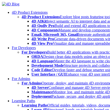
Skip
to
4D Product Extensions
content
4D Product Extensions
Explore blog posts featuring to
4D AIKit
Inject semantic AI to interpret data and 
4D Qodly Pro
Build and extend 4D applications to
4D Components
Manage and develop components
Email, Microsoft 365, Gmail
Integrate authenticat
4D Write Pro
Generate data-driven documents with
4D View Pro
Visualize data and manage spreadshee
For Developers
For Developers
Build better 4D applications with practic
ORDA
Design clean data models using an object-
4D Language
Master the 4D language to write clea
Development Mode
Structure projects and collabo
Code Editor
Develop faster and debug smarter usin
User Interface / GUI
Enhance your 4D user interfa
For Admins
For Admins
Operate, deploy, and maintain 4D environmen
4D Server
Configure and manage 4D Server enviro
Maintenance
Monitor, log, and maintain stable 4
Deployment
Package, secure, and deploy 4D applic
Learning Paths
Learning Paths
Official guides, tutorials, videos, docum
Learn 4D
Structured, hands-on tutorials hosted o