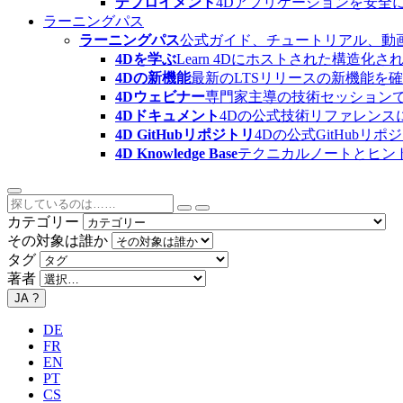
デプロイメント
4Dアプリケーションを安全
ラーニングパス
ラーニングパス
公式ガイド、チュートリアル、動
4Dを学ぶ
Learn 4Dにホストされた構
4Dの新機能
最新のLTSリリースの新機能を
4Dウェビナー
専門家主導の技術セッション
4Dドキュメント
4Dの公式技術リファレンス
4D GitHubリポジトリ
4Dの公式GitHubリ
4D Knowledge Base
テクニカルノートとヒン
カテゴリー
その対象は誰か
タグ
著者
JA
?
DE
FR
EN
PT
CS