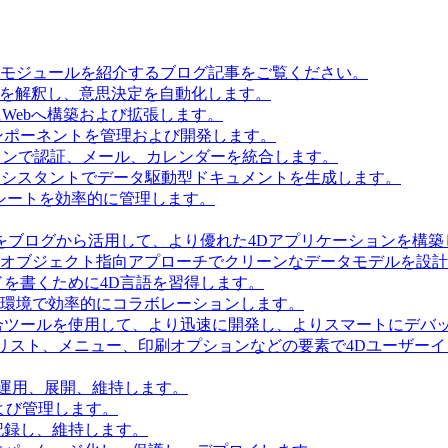
とモジュールを紹介するブログ記事をご覧ください。
タを解釈し、意思決定を自動化します。
Webへ構築および拡張します。
ンポーネントを管理および開発します。
ョンで認証、メール、カレンダーを統合します。
Iアシスタントでデータ駆動型ドキュメントを生成します。
シートを効率的に管理します。
をブログから活用して、より優れた4Dアプリケーションを構築
 Accessを使用してオブジェクト指向アプローチでクリーンなデータモデルを
を書くために4D言語を習得します。
環境で効率的にコラボレーションします。
合ツールを使用して、より迅速に開発し、よりスマートにデバ
リスト、メニュー、印刷オプションなどの要素で4Dユーザー
を運用、展開、維持します。
および管理します。
記録し、維持します。