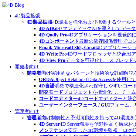
Skip
to
content
4D製品拡張
4D製品拡張
4D環境を強化および拡張するツール
4D AIKit
セマンティックAIを導入してデー
4D Qodly Pro
4Dアプリケーションを視覚的に
4Dコンポーネント
最新の依存関係管理でコ
Email, Microsoft 365, Gmail
4Dアプリケーシ
4D Write Pro
4Dワードプロセッサと統合A
4D View Pro
データを可視化し、スプレッド
開発者向け
開発者向け
実用的なパターンと技術的な詳細解説
ORDA
Object Relational Data
4D言語
明確で構造化され保守しやすいコード
開発モード
プロジェクトを構造化し、チーム
コードエディター
4Dコードエディターと統
ユーザーインターフェース / GUI
フォーム、
管理者向け
管理者向け
制御性と予測可能性を持って4D環境
4D Server
4D Server環境を信頼性高く構成
メンテナンス
安定した4D環境を監視、ログ