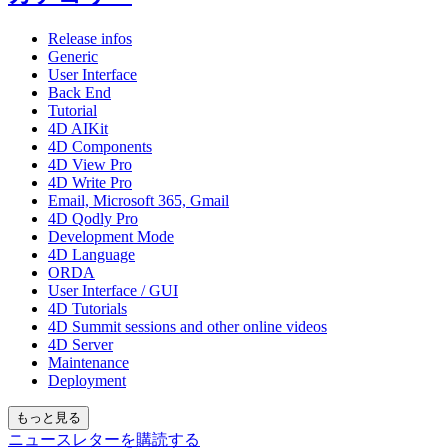
Release infos
Generic
User Interface
Back End
Tutorial
4D AIKit
4D Components
4D View Pro
4D Write Pro
Email, Microsoft 365, Gmail
4D Qodly Pro
Development Mode
4D Language
ORDA
User Interface / GUI
4D Tutorials
4D Summit sessions and other online videos
4D Server
Maintenance
Deployment
もっと見る
ニュースレターを購読する