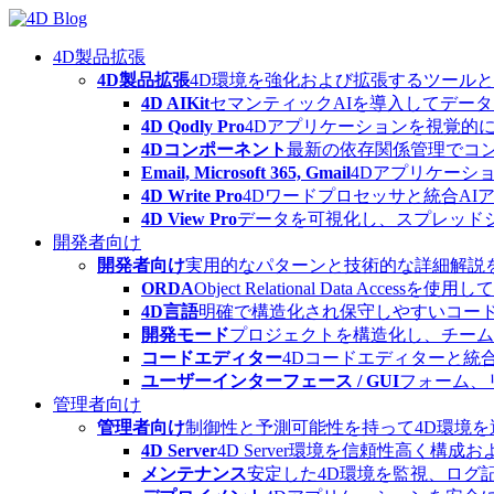
Skip
to
content
4D製品拡張
4D製品拡張
4D環境を強化および拡張するツール
4D AIKit
セマンティックAIを導入してデー
4D Qodly Pro
4Dアプリケーションを視覚的に
4Dコンポーネント
最新の依存関係管理でコ
Email, Microsoft 365, Gmail
4Dアプリケーシ
4D Write Pro
4Dワードプロセッサと統合A
4D View Pro
データを可視化し、スプレッド
開発者向け
開発者向け
実用的なパターンと技術的な詳細解説
ORDA
Object Relational Data
4D言語
明確で構造化され保守しやすいコード
開発モード
プロジェクトを構造化し、チーム
コードエディター
4Dコードエディターと統
ユーザーインターフェース / GUI
フォーム、
管理者向け
管理者向け
制御性と予測可能性を持って4D環境
4D Server
4D Server環境を信頼性高く構成
メンテナンス
安定した4D環境を監視、ログ