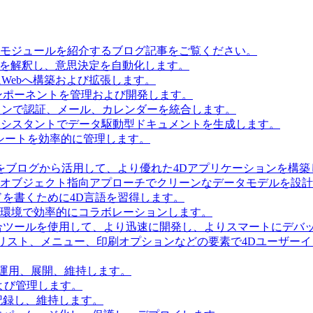
とモジュールを紹介するブログ記事をご覧ください。
タを解釈し、意思決定を自動化します。
Webへ構築および拡張します。
ンポーネントを管理および開発します。
ョンで認証、メール、カレンダーを統合します。
Iアシスタントでデータ駆動型ドキュメントを生成します。
シートを効率的に管理します。
をブログから活用して、より優れた4Dアプリケーションを構築
 Accessを使用してオブジェクト指向アプローチでクリーンなデータモデルを
を書くために4D言語を習得します。
環境で効率的にコラボレーションします。
合ツールを使用して、より迅速に開発し、よりスマートにデバ
リスト、メニュー、印刷オプションなどの要素で4Dユーザー
を運用、展開、維持します。
および管理します。
記録し、維持します。