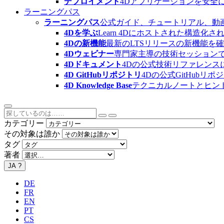
デプロイメント
4Dアプリケーションを安全
ラーニングパス
ラーニングパス
公式ガイド、チュートリアル、動
4Dを学ぶ
Learn 4Dにホストされた構
4Dの新機能
最新のLTSリリースの新機能を
4Dウェビナー
専門家主導の技術セッション
4Dドキュメント
4Dの公式技術リファレンス
4D GitHubリポジトリ
4Dの公式GitHubリ
4D Knowledge Base
テクニカルノートとヒン
カテゴリー
その対象は誰か
タグ
著者
JA
?
DE
FR
EN
PT
CS