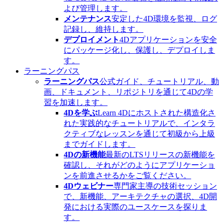
よび管理します。
メンテナンス
安定した4D環境を監視、ログ
記録し、維持します。
デプロイメント
4Dアプリケーションを安全
にパッケージ化し、保護し、デプロイしま
す。
ラーニングパス
ラーニングパス
公式ガイド、チュートリアル、動
画、ドキュメント、リポジトリを通じて4Dの学
習を加速します。
4Dを学ぶ
Learn 4Dにホストされた構造化さ
れた実践的なチュートリアルで、インタラ
クティブなレッスンを通じて初級から上級
までガイドします。
4Dの新機能
最新のLTSリリースの新機能を
確認し、それがどのようにアプリケーショ
ンを前進させるかをご覧ください。
4Dウェビナー
専門家主導の技術セッション
で、新機能、アーキテクチャの選択、4D開
発における実際のユースケースを探りま
す。