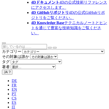
4Dドキュメント
4Dの公式技術リファレンス
にアクセスします。
4D GitHubリポジトリ
4Dの公式GitHubリポ
ジトリをご覧ください。
4D Knowledge Base
テクニカルノートとヒン
トを通じて豊富な技術知識をご覧くださ
い。
カテゴリー
その対象は誰か
タグ
著者
JA
?
DE
FR
EN
PT
CS
ES
IT