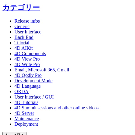
カテゴリー
Release infos
Generic
User Interface
Back End
Tutorial
4D AIKit
4D Components
4D View Pro
4D Write Pro
Email, Microsoft 365, Gmail
4D Qodly Pro
Development Mode
4D Language
ORDA
User Interface / GUI
4D Tutorials
4D Summit sessions and other online videos
4D Server
Maintenance
Deployment