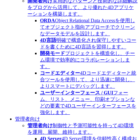
開発者向け
実用的なパターンと技術的な詳細解説
をブログから活用して、より優れた4Dアプリケ
ーションを構築します。
ORDA
Object Relational Data Accessを使用し
てオブジェクト指向アプローチでクリーン
なデータモデルを設計します。
4D言語
明確で構造化され保守しやすいコー
ドを書くために4D言語を習得します。
開発モード
プロジェクトを構造化し、チー
ム環境で効率的にコラボレーションしま
す。
コードエディター
4Dコードエディターと統
合ツールを使用して、より迅速に開発し、
よりスマートにデバッグします。
ユーザーインターフェース / GUI
フォー
ム、リスト、メニュー、印刷オプションな
どの要素で4Dユーザーインターフェースを
強化します。
管理者向け
管理者向け
制御性と予測可能性を持って4D環境
を運用、展開、維持します。
4D Server
4D Server環境を信頼性高く構成お