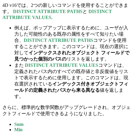
4D v16では、2つの新しいコマンドを使用することができま
す。
DISTINCT ATTRIBUTE PATHS
と
DISTINCT
ATTRIBUTE VALUES
.
例えば、ポップアップに表示するために、ユーザが入
力した可能性のある既存の属性をすべて知りたい場
合、
DISTINCT ATTRIBUTE PATHS
コマンドを使用
することができます。このコマンドは、現在の選択に
対して
インデックスされたオブジェクト フィールドで
見つかった個別のパスの
リストを返します。
また
DISTINCT ATTRIBUTE VALUES
コマンドは、
定義されたパス内のすべての既存値と非反復値をリス
トで表示するために使用します。このコマンドは、現
在選択されている
インデックス付きオブジェクトフィ
ールドの定義されたパスから来る異なる
値を返しま
す。
さらに、標準的な数学関数がアップグレードされ、オブジェ
クトフィールドで使用できるようになりました。
Sum
Min