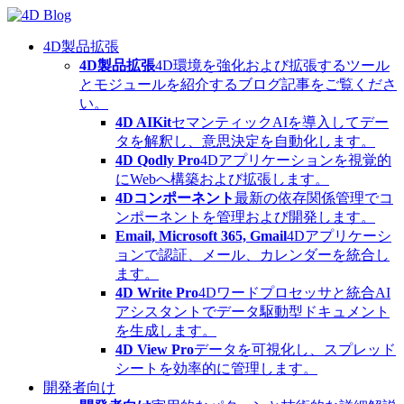
Skip
to
content
4D製品拡張
4D製品拡張
4D環境を強化および拡張するツール
とモジュールを紹介するブログ記事をご覧くださ
い。
4D AIKit
セマンティックAIを導入してデー
タを解釈し、意思決定を自動化します。
4D Qodly Pro
4Dアプリケーションを視覚的
にWebへ構築および拡張します。
4Dコンポーネント
最新の依存関係管理でコ
ンポーネントを管理および開発します。
Email, Microsoft 365, Gmail
4Dアプリケーシ
ョンで認証、メール、カレンダーを統合し
ます。
4D Write Pro
4Dワードプロセッサと統合AI
アシスタントでデータ駆動型ドキュメント
を生成します。
4D View Pro
データを可視化し、スプレッド
シートを効率的に管理します。
開発者向け