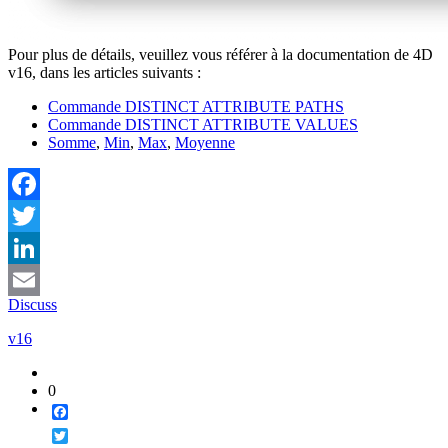
Pour plus de détails, veuillez vous référer à la documentation de 4D
v16, dans les articles suivants :
Commande DISTINCT ATTRIBUTE PATHS
Commande DISTINCT ATTRIBUTE VALUES
Somme
,
Min
,
Max
,
Moyenne
Facebook
Twitter
LinkedIn
Discuss
Email
v16
0
Facebook
Twitter