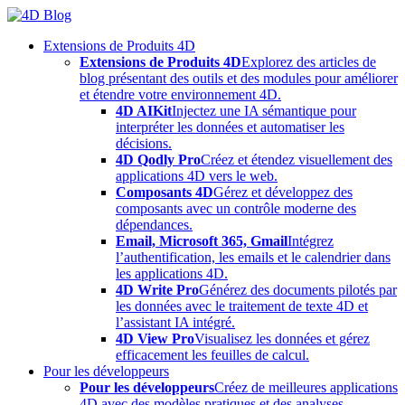
Skip
to
Extensions de Produits 4D
content
Extensions de Produits 4D
Explorez des articles de
blog présentant des outils et des modules pour améliorer
et étendre votre environnement 4D.
4D AIKit
Injectez une IA sémantique pour
interpréter les données et automatiser les
décisions.
4D Qodly Pro
Créez et étendez visuellement des
applications 4D vers le web.
Composants 4D
Gérez et développez des
composants avec un contrôle moderne des
dépendances.
Email, Microsoft 365, Gmail
Intégrez
l’authentification, les emails et le calendrier dans
les applications 4D.
4D Write Pro
Générez des documents pilotés par
les données avec le traitement de texte 4D et
l’assistant IA intégré.
4D View Pro
Visualisez les données et gérez
efficacement les feuilles de calcul.
Pour les développeurs
Pour les développeurs
Créez de meilleures applications
4D avec des modèles pratiques et des analyses