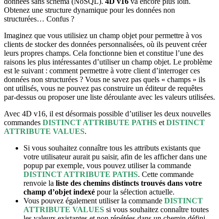
données sans schéma (NoSQL).
4D v16
va encore plus loin.
Obtenez une structure dynamique pour les données non
structurées… Confus ?
Imaginez que vous utilisiez un champ objet pour permettre à vos
clients de stocker des données personnalisées, où ils peuvent créer
leurs propres champs. Cela fonctionne bien et constitue l’une des
raisons les plus intéressantes d’utiliser un champ objet. Le problème
est le suivant : comment permettre à votre client d’interroger ces
données non structurées ? Vous ne savez pas quels « champs » ils
ont utilisés, vous ne pouvez pas construire un éditeur de requêtes
par-dessus ou proposer une liste déroulante avec les valeurs utilisées.
Avec 4D v16, il est désormais possible d’utiliser les deux nouvelles
commandes
DISTINCT ATTRIBUTE PATHS
et
DISTINCT
ATTRIBUTE VALUES
.
Si vous souhaitez connaître tous les attributs existants que
votre utilisateur aurait pu saisir, afin de les afficher dans une
popup par exemple, vous pouvez utiliser la commande
DISTINCT ATTRIBUTE PATHS
. Cette commande
renvoie la
liste des chemins distincts trouvés dans votre
champ d’objet indexé
pour la sélection actuelle.
Vous pouvez également utiliser la commande
DISTINCT
ATTRIBUTE VALUES
si vous souhaitez connaître toutes
les valeurs existantes et non répétées dans un chemin défini