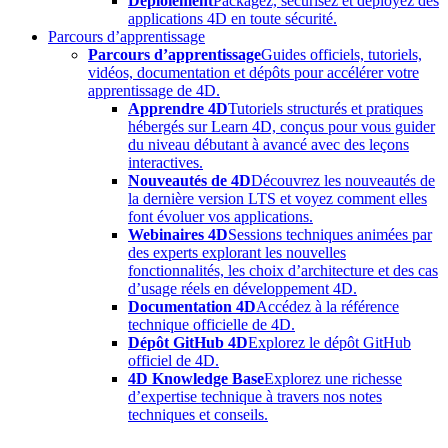
Déploiement
Packagez, sécurisez et déployez des
applications 4D en toute sécurité.
Parcours d’apprentissage
Parcours d’apprentissage
Guides officiels, tutoriels,
vidéos, documentation et dépôts pour accélérer votre
apprentissage de 4D.
Apprendre 4D
Tutoriels structurés et pratiques
hébergés sur Learn 4D, conçus pour vous guider
du niveau débutant à avancé avec des leçons
interactives.
Nouveautés de 4D
Découvrez les nouveautés de
la dernière version LTS et voyez comment elles
font évoluer vos applications.
Webinaires 4D
Sessions techniques animées par
des experts explorant les nouvelles
fonctionnalités, les choix d’architecture et des cas
d’usage réels en développement 4D.
Documentation 4D
Accédez à la référence
technique officielle de 4D.
Dépôt GitHub 4D
Explorez le dépôt GitHub
officiel de 4D.
4D Knowledge Base
Explorez une richesse
d’expertise technique à travers nos notes
techniques et conseils.