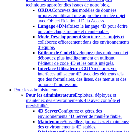
techniques approfondies issues de notre blog.
ORDA
Concevez des modèles de données
propres en utilisant une approche orientée objet
avec Object Relational Data Access.
Langage 4D
Maîtrisez le langage 4D pour écrire
un code clair, structuré et maintenable.
Mode Développement
Structurez les projets et
collaborez efficacement dans des environnements
d’équipe.
Éditeur de Code
Développez plus rapidement et
déboguez plus intelligemment en utilisant
l’éditeur de code 4D et les outils intégrés.
Interface Utilisateur / GUI
Améliorez vos
interfaces utilisateur 4D avec des éléments tels
que des formulaires, des listes, des menus et des
options d’impression.
Pour les administrateurs
Pour les administrateurs
Exploitez, déployez et
maintenez des environnements 4D avec contrôle et
prévisibilité.
4D Server
Configurez et gérez des
environnements 4D Server de manière fiable.
Maintenance
Surveillez, journalisez et maintenez
des environnements 4D stables.