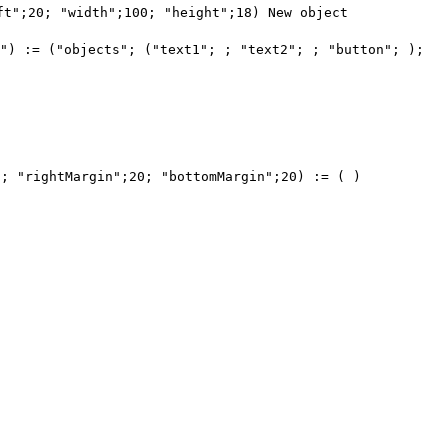
ft";20; "width";100; "height";18)
New object
") := ("objects"; ("text1"; ; "text2"; ; "button"; );
; "rightMargin";20; "bottomMargin";20) := ( )