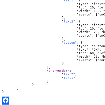
				"
text1
": {

					"type": "input",

					"top": 20, "left": 140,

					"width": 100, "height": 18,

					"events": ["onClick"]

				},

				"
text2
": {

					"type": "input",

					"top": 20, "left": 20,

					"width": 20, "height": 18,

					"events": ["onClick"]

				},

				"
button
": {

					"type": "button",

					"text": "OK",

					"top": 60, "left": 140,

					"width": 20, "height": 20,

					"events": ["onClick"]

				}

			},

			"
entryOrder
": [

				"
text2
",

				"
text1
"

			]

		}

	]

}