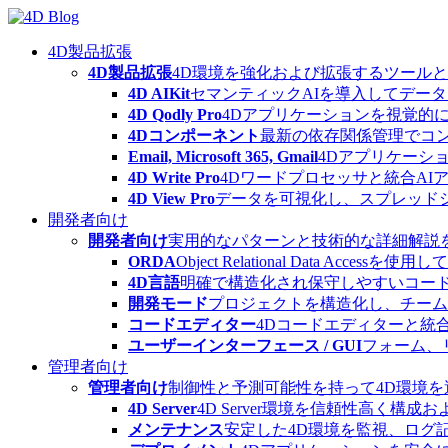
Skip
to
content
4D製品拡張
4D製品拡張
4D環境を強化および拡張するツール
4D AIKit
セマンティックAIを導入してデー
4D Qodly Pro
4Dアプリケーションを視覚的に
4Dコンポーネント
最新の依存関係管理でコ
Email, Microsoft 365, Gmail
4Dアプリケーシ
4D Write Pro
4Dワードプロセッサと統合A
4D View Pro
データを可視化し、スプレッド
開発者向け
開発者向け
実用的なパターンと技術的な詳細解説
ORDA
Object Relational Data
4D言語
明確で構造化され保守しやすいコード
開発モード
プロジェクトを構造化し、チーム
コードエディター
4Dコードエディターと統
ユーザーインターフェース / GUI
フォーム、
管理者向け
管理者向け
制御性と予測可能性を持って4D環境
4D Server
4D Server環境を信頼性高く構成
メンテナンス
安定した4D環境を監視、ログ