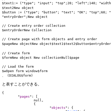
$text1
:= ("type"; "input"; "top";20; "left";140; "wid
$text2
New object
$button
:= ("type"; "button"; "text"; "OK"; "top";60; "
"entryOrder";
New object
// Create entry order collection
$entryOrder
New Collection
// Create page with form objects and entry order
$page
New object
New object
$text1
$text2
$button
$entryOrder
// Create form
$form
New object
New collection
Null
$page
// Load the form
$w
Open form window
$form
、 (
DIALOG
$form
)
と表すことができる。
{

	"
pages
": [

		null,

		{

			"
objects
": {
