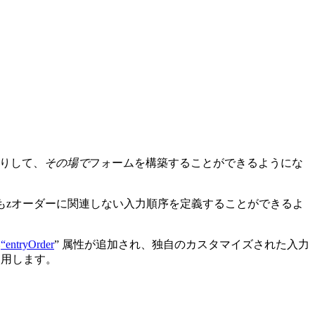
だりして、
その場で
フォームを構築することができるようにな
必ずしもzオーダーに関連しない入力順序を定義することができるよ
い
“entryOrder
” 属性が追加され、独自のカスタマイズされた入力
使用します。