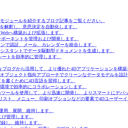
とモジュールを紹介するブログ記事をご覧ください。
タを解釈し、意思決定を自動化します。
Webへ構築および拡張します。
ンポーネントを管理および開発します。
ョンで認証、メール、カレンダーを統合します。
Iアシスタントでデータ駆動型ドキュメントを生成します。
シートを効率的に管理します。
をブログから活用して、より優れた4Dアプリケーションを構築
 Accessを使用してオブジェクト指向アプローチでクリーンなデータモデルを
を書くために4D言語を習得します。
環境で効率的にコラボレーションします。
合ツールを使用して、より迅速に開発し、よりスマートにデバ
リスト、メニュー、印刷オプションなどの要素で4Dユーザー
を運用、展開、維持します。
および管理します。
記録し、維持します。