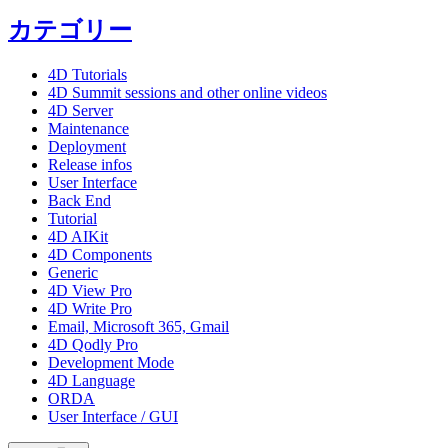
カテゴリー
4D Tutorials
4D Summit sessions and other online videos
4D Server
Maintenance
Deployment
Release infos
User Interface
Back End
Tutorial
4D AIKit
4D Components
Generic
4D View Pro
4D Write Pro
Email, Microsoft 365, Gmail
4D Qodly Pro
Development Mode
4D Language
ORDA
User Interface / GUI