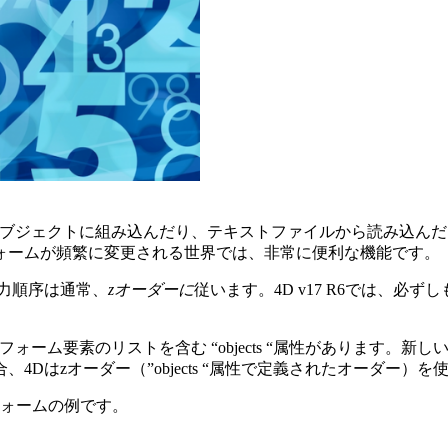
れ、オブジェクトに組み込んだり、テキストファイルから読み込ん
ォームが頻繁に変更される世界では、非常に便利な機能です。
力順序は通常、
zオーダーに
従います。4D v17 R6では、
ム要素のリストを含む “objects “属性があります。新し
Dはzオーダー（”objects “属性で定義されたオーダー）を
フォームの例です。