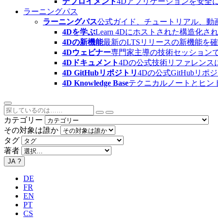
デプロイメント
4Dアプリケーションを安全
ラーニングパス
ラーニングパス
公式ガイド、チュートリアル、動
4Dを学ぶ
Learn 4Dにホストされた構
4Dの新機能
最新のLTSリリースの新機能を
4Dウェビナー
専門家主導の技術セッション
4Dドキュメント
4Dの公式技術リファレンス
4D GitHubリポジトリ
4Dの公式GitHubリ
4D Knowledge Base
テクニカルノートとヒン
カテゴリー
その対象は誰か
タグ
著者
JA
?
DE
FR
EN
PT
CS