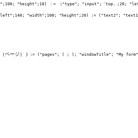
th";100; "height";18) ：= （"type"; "input";「top」;20; "le
left";140; "width";100; "height";20) := ("text2"; "text1
（ページ） )
:= ("pages"; ( ; ); "windowTitle"; "My form"