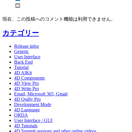
Email
現在、この投稿へのコメント機能は利用できません。
カテゴリー
Release infos
Generic
User Interface
Back End
Tutorial
4D AIKit
4D Components
4D View Pro
4D Write Pro
Email, Microsoft 365, Gmail
4D Qodly Pro
Development Mode
4D Language
ORDA
User Interface / GUI
4D Tutorials
4D Summit sessions and other online videos