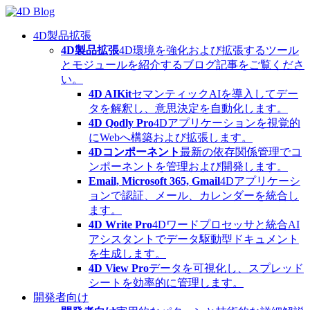
Skip
to
content
4D製品拡張
4D製品拡張
4D環境を強化および拡張するツール
とモジュールを紹介するブログ記事をご覧くださ
い。
4D AIKit
セマンティックAIを導入してデー
タを解釈し、意思決定を自動化します。
4D Qodly Pro
4Dアプリケーションを視覚的
にWebへ構築および拡張します。
4Dコンポーネント
最新の依存関係管理でコ
ンポーネントを管理および開発します。
Email, Microsoft 365, Gmail
4Dアプリケーシ
ョンで認証、メール、カレンダーを統合し
ます。
4D Write Pro
4Dワードプロセッサと統合AI
アシスタントでデータ駆動型ドキュメント
を生成します。
4D View Pro
データを可視化し、スプレッド
シートを効率的に管理します。
開発者向け