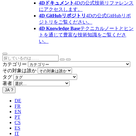
4Dドキュメント
4Dの公式技術リファレンス
にアクセスします。
4D GitHubリポジトリ
4Dの公式GitHubリポ
ジトリをご覧ください。
4D Knowledge Base
テクニカルノートとヒン
トを通じて豊富な技術知識をご覧くださ
い。
カテゴリー
その対象は誰か
タグ
著者
JA
?
DE
FR
EN
PT
CS
ES
IT