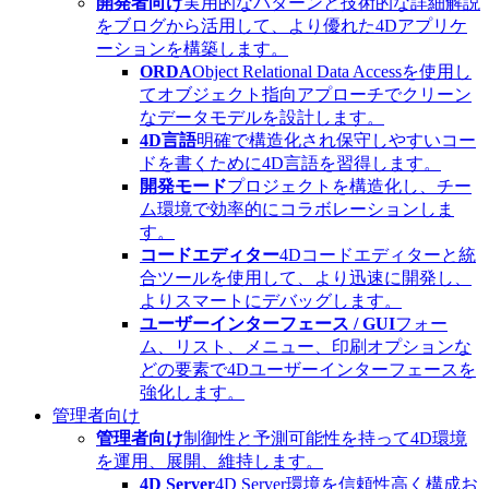
開発者向け
実用的なパターンと技術的な詳細解説
をブログから活用して、より優れた4Dアプリケ
ーションを構築します。
ORDA
Object Relational Data Accessを使用し
てオブジェクト指向アプローチでクリーン
なデータモデルを設計します。
4D言語
明確で構造化され保守しやすいコー
ドを書くために4D言語を習得します。
開発モード
プロジェクトを構造化し、チー
ム環境で効率的にコラボレーションしま
す。
コードエディター
4Dコードエディターと統
合ツールを使用して、より迅速に開発し、
よりスマートにデバッグします。
ユーザーインターフェース / GUI
フォー
ム、リスト、メニュー、印刷オプションな
どの要素で4Dユーザーインターフェースを
強化します。
管理者向け
管理者向け
制御性と予測可能性を持って4D環境
を運用、展開、維持します。
4D Server
4D Server環境を信頼性高く構成お