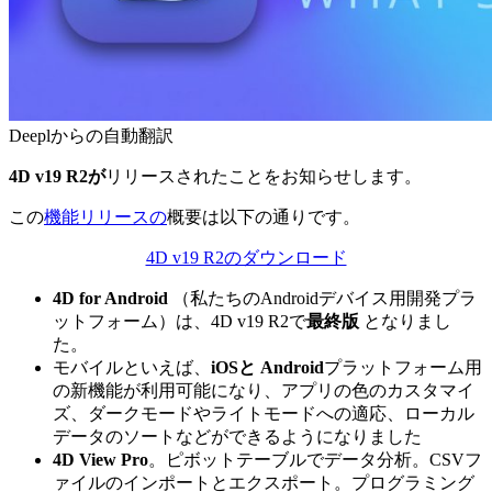
Deeplからの自動翻訳
4D v19 R2が
リリースされたことをお知らせします。
この
機能リリースの
概要は以下の通りです。
4D v19 R2のダウンロード
4D for Android
（私たちのAndroidデバイス用開発プラ
ットフォーム）は、4D v19 R2で
最終版
となりまし
た。
モバイルといえば、
iOSと
Android
プラットフォーム用
の新機能が利用可能になり、アプリの色のカスタマイ
ズ、ダークモードやライトモードへの適応、ローカル
データのソートなどができるようになりました
4D View Pro
。ピボットテーブルでデータ分析。CSVフ
ァイルのインポートとエクスポート。プログラミング