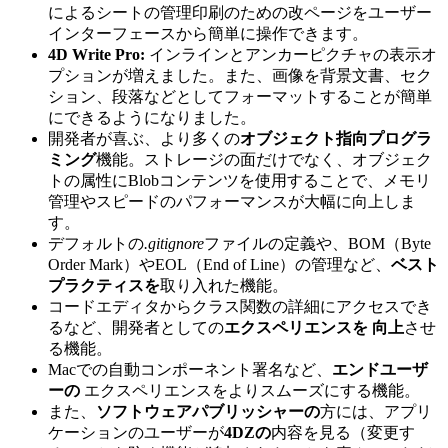
によるシートの管理印刷のための改ページをユーザー
インターフェースから簡単に操作できます。
4D Write Pro:
インラインとアンカーピクチャの表示オ
プションが増えました。また、画像を背景文書、セク
ション、段落などとしてフォーマットすることが簡単
にできるようになりました。
開発者が喜ぶ、より多くの
オブジェクト指向プログラ
ミング
機能。ストレージの面だけでなく、オブジェク
トの属性にBlobコンテンツを使用することで、メモリ
管理やスピードのパフォーマンスが大幅に向上しま
す。
デフォルトの
.gitignore
ファイルの定義や、BOM（Byte
Order Mark）やEOL（End of Line）の管理など、
ベスト
プラクティスを
取り入れた機能。
コードエディタからクラス関数の詳細にアクセスでき
るなど、開発者としての
エクスペリエンスを
向上
させ
る機能。
Macでの自動コンポーネント署名など、
エンドユーザ
ーの
エクスペリエンスをよりスムーズにする機能。
また、
ソフトウェアパブリッシャーの
方には、アプリ
ケーションのユーザーが
4DZの
内容を見る（変更す