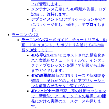
よび管理します。
メンテナンス
安定した4D環境を監視、ログ
記録し、維持します。
デプロイメント
4Dアプリケーションを安全
にパッケージ化し、保護し、デプロイしま
す。
ラーニングパス
ラーニングパス
公式ガイド、チュートリアル、動
画、ドキュメント、リポジトリを通じて4Dの学
習を加速します。
4Dを学ぶ
Learn 4Dにホストされた構造化さ
れた実践的なチュートリアルで、インタラ
クティブなレッスンを通じて初級から上級
までガイドします。
4Dの新機能
最新のLTSリリースの新機能を
確認し、それがどのようにアプリケーショ
ンを前進させるかをご覧ください。
4Dウェビナー
専門家主導の技術セッション
で、新機能、アーキテクチャの選択、4D開
発における実際のユースケースを探りま
す。