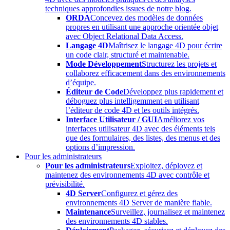
techniques approfondies issues de notre blog.
ORDA
Concevez des modèles de données
propres en utilisant une approche orientée objet
avec Object Relational Data Access.
Langage 4D
Maîtrisez le langage 4D pour écrire
un code clair, structuré et maintenable.
Mode Développement
Structurez les projets et
collaborez efficacement dans des environnements
d’équipe.
Éditeur de Code
Développez plus rapidement et
déboguez plus intelligemment en utilisant
l’éditeur de code 4D et les outils intégrés.
Interface Utilisateur / GUI
Améliorez vos
interfaces utilisateur 4D avec des éléments tels
que des formulaires, des listes, des menus et des
options d’impression.
Pour les administrateurs
Pour les administrateurs
Exploitez, déployez et
maintenez des environnements 4D avec contrôle et
prévisibilité.
4D Server
Configurez et gérez des
environnements 4D Server de manière fiable.
Maintenance
Surveillez, journalisez et maintenez
des environnements 4D stables.