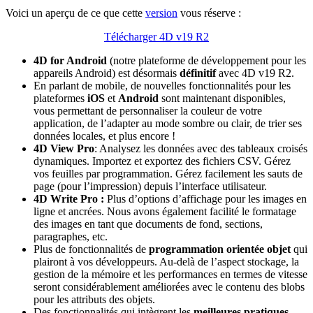
Voici un aperçu de ce que cette
version
vous réserve :
Télécharger 4D v19 R2
4D for Android
(notre plateforme de développement pour les
appareils Android) est désormais
définitif
avec 4D v19 R2.
En parlant de mobile, de nouvelles fonctionnalités pour les
plateformes
iOS
et
Android
sont maintenant disponibles,
vous permettant de personnaliser la couleur de votre
application, de l’adapter au mode sombre ou clair, de trier ses
données locales, et plus encore !
4D View Pro
: Analysez les données avec des tableaux croisés
dynamiques. Importez et exportez des fichiers CSV. Gérez
vos feuilles par programmation. Gérez facilement les sauts de
page (pour l’impression) depuis l’interface utilisateur.
4D Write Pro :
Plus d’options d’affichage pour les images en
ligne et ancrées. Nous avons également facilité le formatage
des images en tant que documents de fond, sections,
paragraphes, etc.
Plus de fonctionnalités de
programmation orientée objet
qui
plairont à vos développeurs. Au-delà de l’aspect stockage, la
gestion de la mémoire et les performances en termes de vitesse
seront considérablement améliorées avec le contenu des blobs
pour les attributs des objets.
Des fonctionnalités qui intègrent les
meilleures pratiques