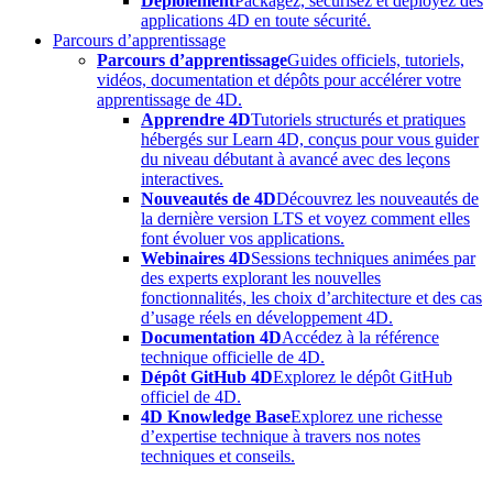
Déploiement
Packagez, sécurisez et déployez des
applications 4D en toute sécurité.
Parcours d’apprentissage
Parcours d’apprentissage
Guides officiels, tutoriels,
vidéos, documentation et dépôts pour accélérer votre
apprentissage de 4D.
Apprendre 4D
Tutoriels structurés et pratiques
hébergés sur Learn 4D, conçus pour vous guider
du niveau débutant à avancé avec des leçons
interactives.
Nouveautés de 4D
Découvrez les nouveautés de
la dernière version LTS et voyez comment elles
font évoluer vos applications.
Webinaires 4D
Sessions techniques animées par
des experts explorant les nouvelles
fonctionnalités, les choix d’architecture et des cas
d’usage réels en développement 4D.
Documentation 4D
Accédez à la référence
technique officielle de 4D.
Dépôt GitHub 4D
Explorez le dépôt GitHub
officiel de 4D.
4D Knowledge Base
Explorez une richesse
d’expertise technique à travers nos notes
techniques et conseils.