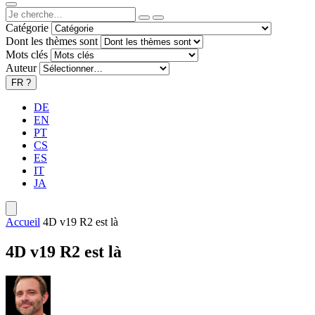
Catégorie
Dont les thèmes sont
Mots clés
Auteur
FR
?
DE
EN
PT
CS
ES
IT
JA
Accueil
4D v19 R2 est là
4D v19 R2 est là