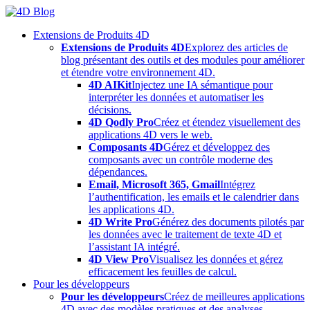
Skip
to
Extensions de Produits 4D
content
Extensions de Produits 4D
Explorez des articles de
blog présentant des outils et des modules pour améliorer
et étendre votre environnement 4D.
4D AIKit
Injectez une IA sémantique pour
interpréter les données et automatiser les
décisions.
4D Qodly Pro
Créez et étendez visuellement des
applications 4D vers le web.
Composants 4D
Gérez et développez des
composants avec un contrôle moderne des
dépendances.
Email, Microsoft 365, Gmail
Intégrez
l’authentification, les emails et le calendrier dans
les applications 4D.
4D Write Pro
Générez des documents pilotés par
les données avec le traitement de texte 4D et
l’assistant IA intégré.
4D View Pro
Visualisez les données et gérez
efficacement les feuilles de calcul.
Pour les développeurs
Pour les développeurs
Créez de meilleures applications
4D avec des modèles pratiques et des analyses