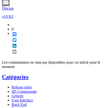
LinkedIn
Discuss
Email
v19 R2
0
Facebook
Twitter
LinkedIn
Email
Les commentaires ne sont pas disponibles pour cet article pour le
moment.
Catégories
Release infos
4D Components
Generic
User Interface
Back End