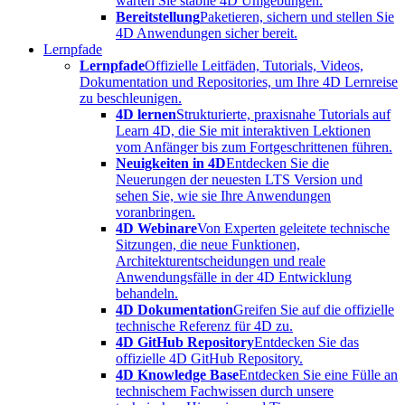
warten Sie stabile 4D Umgebungen.
Bereitstellung
Paketieren, sichern und stellen Sie
4D Anwendungen sicher bereit.
Lernpfade
Lernpfade
Offizielle Leitfäden, Tutorials, Videos,
Dokumentation und Repositories, um Ihre 4D Lernreise
zu beschleunigen.
4D lernen
Strukturierte, praxisnahe Tutorials auf
Learn 4D, die Sie mit interaktiven Lektionen
vom Anfänger bis zum Fortgeschrittenen führen.
Neuigkeiten in 4D
Entdecken Sie die
Neuerungen der neuesten LTS Version und
sehen Sie, wie sie Ihre Anwendungen
voranbringen.
4D Webinare
Von Experten geleitete technische
Sitzungen, die neue Funktionen,
Architekturentscheidungen und reale
Anwendungsfälle in der 4D Entwicklung
behandeln.
4D Dokumentation
Greifen Sie auf die offizielle
technische Referenz für 4D zu.
4D GitHub Repository
Entdecken Sie das
offizielle 4D GitHub Repository.
4D Knowledge Base
Entdecken Sie eine Fülle an
technischem Fachwissen durch unsere