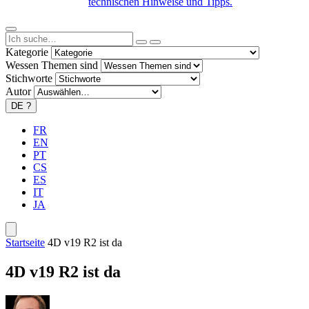
technischen Hinweise und Tipps.
Kategorie
Wessen Themen sind
Stichworte
Autor
DE
?
FR
EN
PT
CS
ES
IT
JA
Startseite
4D v19 R2 ist da
4D v19 R2 ist da