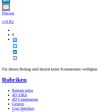
LinkedIn
Discuss
Email
v19 R2
0
Facebook
Twitter
LinkedIn
Email
Für diesen Beitrag sind derzeit keine Kommentare verfügbar.
Rubriken
Release infos
4D AIKit
4D Components
Generic
User Interface