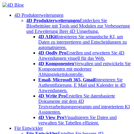
Skip
to
4D Produkterweiterungen
content
4D Produkterweiterungen
Entdecken Sie
Blogbeiträge mit Tools und Modulen zur Verbesserung
und Erweiterung Ihrer 4D Umgebung.
4D AIKit
Integrieren Sie semantische KI, um
Daten zu interpretieren und Entscheidungen zu
automatisieren.
4D Qodly Pro
Erstellen und erweitern Sie 4D
Anwendungen visuell für das Web.
4D Komponenten
Verwalten und entwickeln Sie
Komponenten mit moderner
Abhängigkeitskontrolle.
Email, Microsoft 365, Gmail
Integrieren Sie
Authentifizierung, E Mail und Kalender in 4D
Anwendungen.
4D Write Pro
Erstellen Sie datenbasierte
Dokumente mit dem 4D
Textverarbeitungsprogramm und integriertem KI
Assistenten.
4D View Pro
Visualisieren Sie Daten und
verwalten Sie Tabellen effizient.
Für Entwickler
Für Entwickler
Erstellen Sie bessere 4D