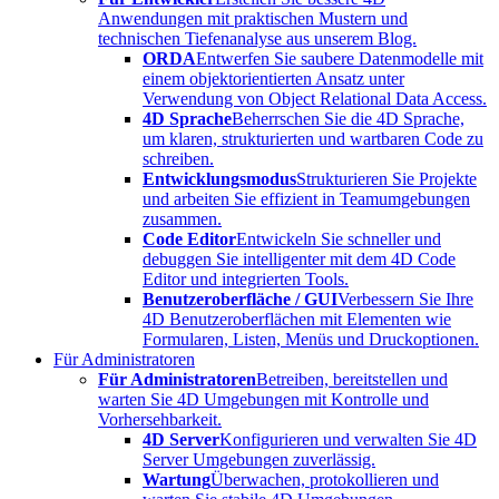
Anwendungen mit praktischen Mustern und
technischen Tiefenanalyse aus unserem Blog.
ORDA
Entwerfen Sie saubere Datenmodelle mit
einem objektorientierten Ansatz unter
Verwendung von Object Relational Data Access.
4D Sprache
Beherrschen Sie die 4D Sprache,
um klaren, strukturierten und wartbaren Code zu
schreiben.
Entwicklungsmodus
Strukturieren Sie Projekte
und arbeiten Sie effizient in Teamumgebungen
zusammen.
Code Editor
Entwickeln Sie schneller und
debuggen Sie intelligenter mit dem 4D Code
Editor und integrierten Tools.
Benutzeroberfläche / GUI
Verbessern Sie Ihre
4D Benutzeroberflächen mit Elementen wie
Formularen, Listen, Menüs und Druckoptionen.
Für Administratoren
Für Administratoren
Betreiben, bereitstellen und
warten Sie 4D Umgebungen mit Kontrolle und
Vorhersehbarkeit.
4D Server
Konfigurieren und verwalten Sie 4D
Server Umgebungen zuverlässig.
Wartung
Überwachen, protokollieren und