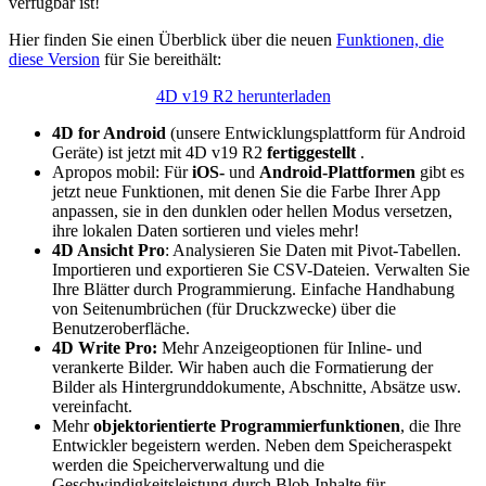
verfügbar ist!
Hier finden Sie einen Überblick über die neuen
Funktionen, die
diese Version
für Sie bereithält:
4D v19 R2 herunterladen
4D for Android
(unsere Entwicklungsplattform für Android
Geräte) ist jetzt mit 4D v19 R2
fertiggestellt
.
Apropos mobil: Für
iOS-
und
Android-Plattformen
gibt es
jetzt neue Funktionen, mit denen Sie die Farbe Ihrer App
anpassen, sie in den dunklen oder hellen Modus versetzen,
ihre lokalen Daten sortieren und vieles mehr!
4D Ansicht Pro
: Analysieren Sie Daten mit Pivot-Tabellen.
Importieren und exportieren Sie CSV-Dateien. Verwalten Sie
Ihre Blätter durch Programmierung. Einfache Handhabung
von Seitenumbrüchen (für Druckzwecke) über die
Benutzeroberfläche.
4D Write Pro:
Mehr Anzeigeoptionen für Inline- und
verankerte Bilder. Wir haben auch die Formatierung der
Bilder als Hintergrunddokumente, Abschnitte, Absätze usw.
vereinfacht.
Mehr
objektorientierte Programmierfunktionen
, die Ihre
Entwickler begeistern werden. Neben dem Speicheraspekt
werden die Speicherverwaltung und die
Geschwindigkeitsleistung durch Blob-Inhalte für