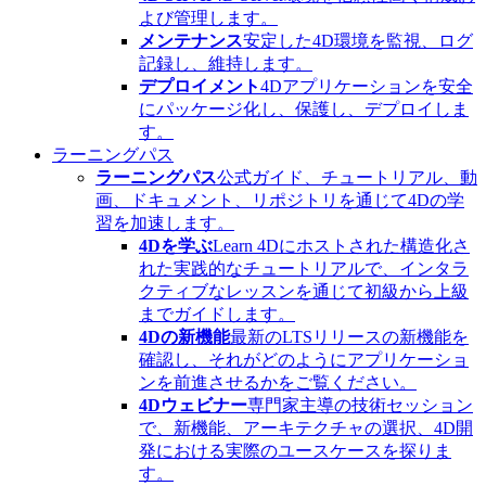
よび管理します。
メンテナンス
安定した4D環境を監視、ログ
記録し、維持します。
デプロイメント
4Dアプリケーションを安全
にパッケージ化し、保護し、デプロイしま
す。
ラーニングパス
ラーニングパス
公式ガイド、チュートリアル、動
画、ドキュメント、リポジトリを通じて4Dの学
習を加速します。
4Dを学ぶ
Learn 4Dにホストされた構造化さ
れた実践的なチュートリアルで、インタラ
クティブなレッスンを通じて初級から上級
までガイドします。
4Dの新機能
最新のLTSリリースの新機能を
確認し、それがどのようにアプリケーショ
ンを前進させるかをご覧ください。
4Dウェビナー
専門家主導の技術セッション
で、新機能、アーキテクチャの選択、4D開
発における実際のユースケースを探りま
す。