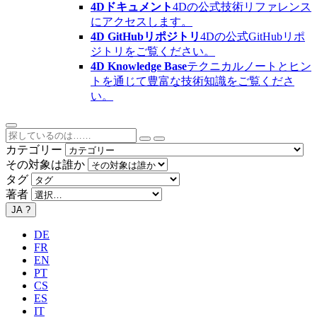
4Dドキュメント
4Dの公式技術リファレンス
にアクセスします。
4D GitHubリポジトリ
4Dの公式GitHubリポ
ジトリをご覧ください。
4D Knowledge Base
テクニカルノートとヒン
トを通じて豊富な技術知識をご覧くださ
い。
カテゴリー
その対象は誰か
タグ
著者
JA
?
DE
FR
EN
PT
CS
ES
IT