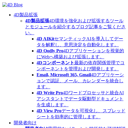
Skip
to
content
4D製品拡張
4D製品拡張
4D環境を強化および拡張するツール
とモジュールを紹介するブログ記事をご覧くださ
い。
4D AIKit
セマンティックAIを導入してデー
タを解釈し、意思決定を自動化します。
4D Qodly Pro
4Dアプリケーションを視覚的
にWebへ構築および拡張します。
4Dコンポーネント
最新の依存関係管理でコ
ンポーネントを管理および開発します。
Email, Microsoft 365, Gmail
4Dアプリケーシ
ョンで認証、メール、カレンダーを統合し
ます。
4D Write Pro
4Dワードプロセッサと統合AI
アシスタントでデータ駆動型ドキュメント
を生成します。
4D View Pro
データを可視化し、スプレッド
シートを効率的に管理します。
開発者向け