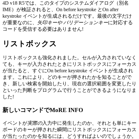
4D v18 R5では、このタイプのシステムダイアログ（別名
IME）が検証されると、
On before keystroke
と
On after
keystroke
イベントが生成されるだけです。最後の文字だけ
が重要なのに、
矢印キーや
バリデーションキー
に対応する
コードを受信する必要はありません!
リストボックス
リストボックスも強化されました。セルが入力されていなく
ても、キーが入力されたときにリストボックスにフォーカス
が当たると、すぐに
On before keystroke
イベントが生成され
ます。これにより、どのキーが押されたかを知ることがで
き、新しい検索を開始したり、現在の選択範囲を変更したり
といった判断をプログラムで行うことができるようになりま
した!
新しいコマンドでMoRE INFO
イベントが
実際の
入力中に発生したのか、それとも単にキー
ボードのキーが押された瞬間にリストボックスにフォーカス
が当たったのかを知るには、どうすればよいのでしょうか。