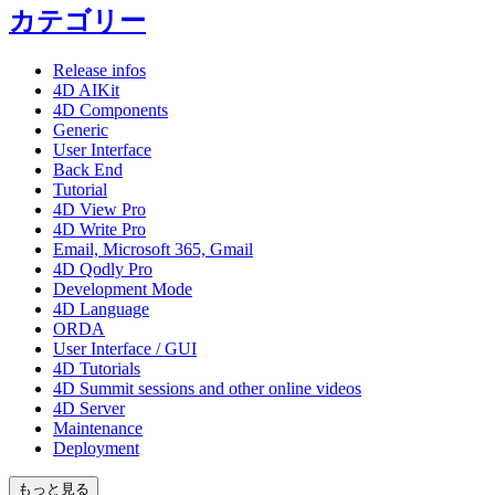
カテゴリー
Release infos
4D AIKit
4D Components
Generic
User Interface
Back End
Tutorial
4D View Pro
4D Write Pro
Email, Microsoft 365, Gmail
4D Qodly Pro
Development Mode
4D Language
ORDA
User Interface / GUI
4D Tutorials
4D Summit sessions and other online videos
4D Server
Maintenance
Deployment
もっと見る