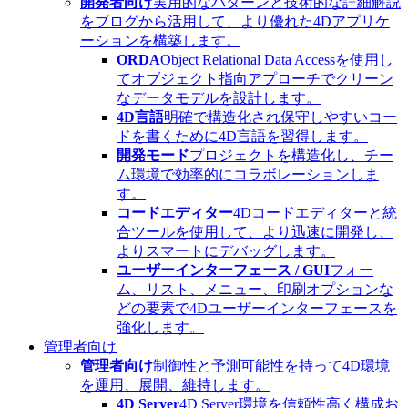
開発者向け
実用的なパターンと技術的な詳細解説
をブログから活用して、より優れた4Dアプリケ
ーションを構築します。
ORDA
Object Relational Data Accessを使用し
てオブジェクト指向アプローチでクリーン
なデータモデルを設計します。
4D言語
明確で構造化され保守しやすいコー
ドを書くために4D言語を習得します。
開発モード
プロジェクトを構造化し、チー
ム環境で効率的にコラボレーションしま
す。
コードエディター
4Dコードエディターと統
合ツールを使用して、より迅速に開発し、
よりスマートにデバッグします。
ユーザーインターフェース / GUI
フォー
ム、リスト、メニュー、印刷オプションな
どの要素で4Dユーザーインターフェースを
強化します。
管理者向け
管理者向け
制御性と予測可能性を持って4D環境
を運用、展開、維持します。
4D Server
4D Server環境を信頼性高く構成お