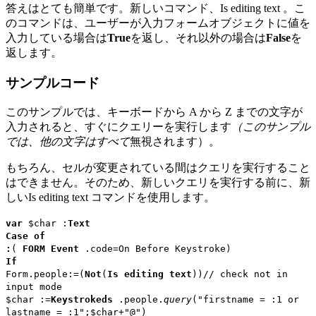
答えはとても簡単です。新しいコマンド、
Is editing text
。こ
のコマンドは、ユーザーが入力フォームオブジェクトに値を
入力している場合は
True
を返し、それ以外の場合は
False
を
返します。
サンプルコード
このサンプルでは、キーボードから A から Z までの文字が
入力されると、すぐにクエリーを実行します
（このサンプル
では、他の文字はすべて
無視されます）。
もちろん、セルが変更されている間はクエリを実行すること
はできません。そのため、新しいクエリを実行する前に、新
しい
Is editing text
コマンドを使用します。
var
$char
:
Text
Case of
:
(
FORM Event
.
code
=
On Before Keystroke
)
If
Form.
people
:=
(
Not
(
Is editing text
))
// check not in
input mode
$char
:=
Keystroke
ds
.
people
.
query
("firstname = :1 or
lastname = :1";
$char
+"@")