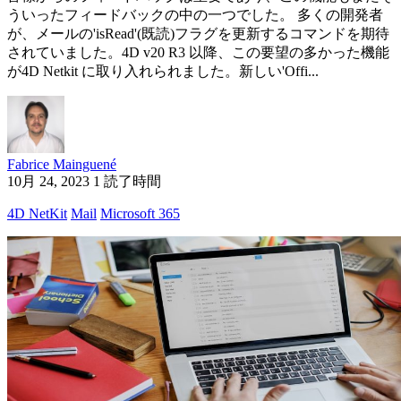
ういったフィードバックの中の一つでした。 多くの開発者
が、メールの'isRead'(既読)フラグを更新するコマンドを期待
されていました。4D v20 R3 以降、この要望の多かった機能
が4D Netkit に取り入れられました。新しい'Offi...
Fabrice Mainguené
10月 24, 2023
1 読了時間
4D NetKit
Mail
Microsoft 365