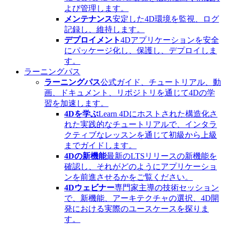
よび管理します。
メンテナンス
安定した4D環境を監視、ログ
記録し、維持します。
デプロイメント
4Dアプリケーションを安全
にパッケージ化し、保護し、デプロイしま
す。
ラーニングパス
ラーニングパス
公式ガイド、チュートリアル、動
画、ドキュメント、リポジトリを通じて4Dの学
習を加速します。
4Dを学ぶ
Learn 4Dにホストされた構造化さ
れた実践的なチュートリアルで、インタラ
クティブなレッスンを通じて初級から上級
までガイドします。
4Dの新機能
最新のLTSリリースの新機能を
確認し、それがどのようにアプリケーショ
ンを前進させるかをご覧ください。
4Dウェビナー
専門家主導の技術セッション
で、新機能、アーキテクチャの選択、4D開
発における実際のユースケースを探りま
す。