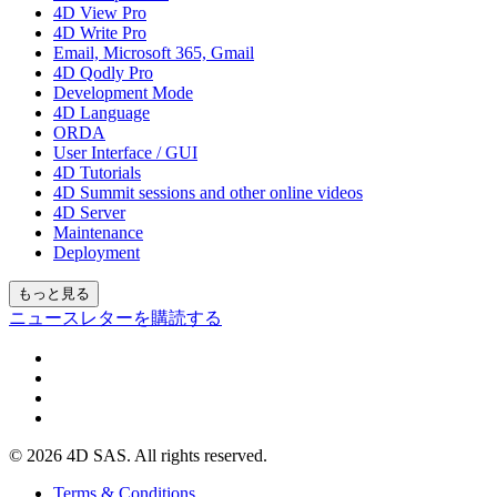
4D View Pro
4D Write Pro
Email, Microsoft 365, Gmail
4D Qodly Pro
Development Mode
4D Language
ORDA
User Interface / GUI
4D Tutorials
4D Summit sessions and other online videos
4D Server
Maintenance
Deployment
もっと見る
ニュースレターを購読する
© 2026 4D SAS. All rights reserved.
Terms & Conditions