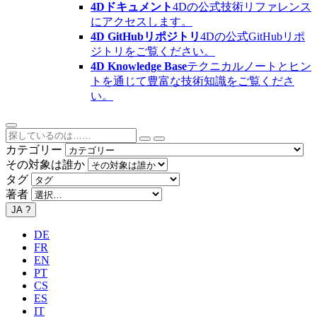
4Dドキュメント
4Dの公式技術リファレンス
にアクセスします。
4D GitHubリポジトリ
4Dの公式GitHubリポ
ジトリをご覧ください。
4D Knowledge Base
テクニカルノートとヒン
トを通じて豊富な技術知識をご覧くださ
い。
カテゴリー
その対象は誰か
タグ
著者
JA
?
DE
FR
EN
PT
CS
ES
IT