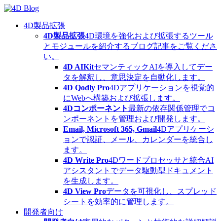
Skip
to
content
4D製品拡張
4D製品拡張
4D環境を強化および拡張するツール
とモジュールを紹介するブログ記事をご覧くださ
い。
4D AIKit
セマンティックAIを導入してデー
タを解釈し、意思決定を自動化します。
4D Qodly Pro
4Dアプリケーションを視覚的
にWebへ構築および拡張します。
4Dコンポーネント
最新の依存関係管理でコ
ンポーネントを管理および開発します。
Email, Microsoft 365, Gmail
4Dアプリケーシ
ョンで認証、メール、カレンダーを統合し
ます。
4D Write Pro
4Dワードプロセッサと統合AI
アシスタントでデータ駆動型ドキュメント
を生成します。
4D View Pro
データを可視化し、スプレッド
シートを効率的に管理します。
開発者向け