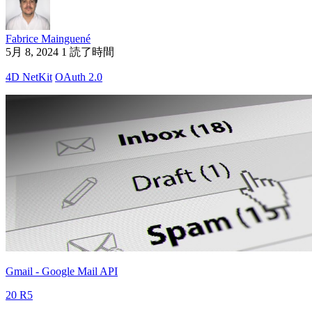
Fabrice Mainguené
5月 8, 2024
1 読了時間
4D NetKit
OAuth 2.0
Gmail - Google Mail API
20 R5