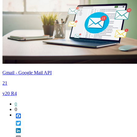
Gmail - Google Mail API
21
v20 R4
0
0
Facebook
Twitter
LinkedIn