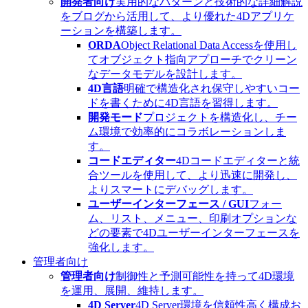
開発者向け
実用的なパターンと技術的な詳細解説
をブログから活用して、より優れた4Dアプリケ
ーションを構築します。
ORDA
Object Relational Data Accessを使用し
てオブジェクト指向アプローチでクリーン
なデータモデルを設計します。
4D言語
明確で構造化され保守しやすいコー
ドを書くために4D言語を習得します。
開発モード
プロジェクトを構造化し、チー
ム環境で効率的にコラボレーションしま
す。
コードエディター
4Dコードエディターと統
合ツールを使用して、より迅速に開発し、
よりスマートにデバッグします。
ユーザーインターフェース / GUI
フォー
ム、リスト、メニュー、印刷オプションな
どの要素で4Dユーザーインターフェースを
強化します。
管理者向け
管理者向け
制御性と予測可能性を持って4D環境
を運用、展開、維持します。
4D Server
4D Server環境を信頼性高く構成お