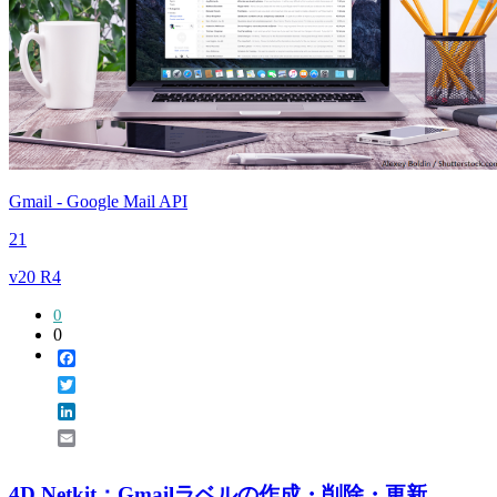
Gmail - Google Mail API
21
v20 R4
0
0
Facebook
Twitter
LinkedIn
Email
4D Netkit：Gmailラベルの作成・削除・更新