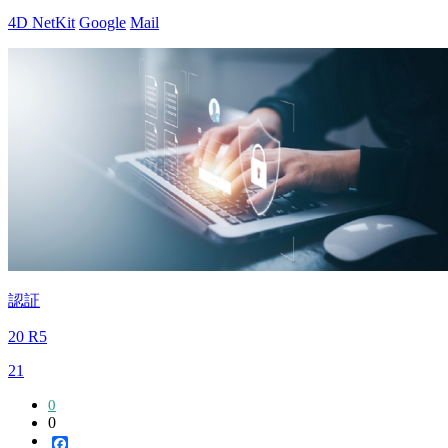
4D NetKit
Google
Mail
認証
20 R5
21
0
0
Facebook