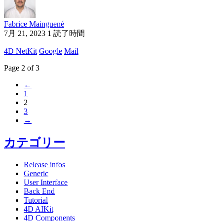
Fabrice Mainguené
7月 21, 2023
1 読了時間
4D NetKit
Google
Mail
Page 2 of 3
←
1
2
3
→
カテゴリー
Release infos
Generic
User Interface
Back End
Tutorial
4D AIKit
4D Components