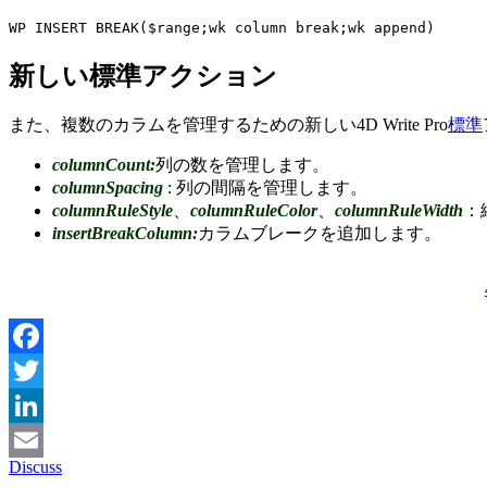
WP INSERT BREAK
(
$range
;
wk column break
;
wk append
)
新しい標準アクション
また、複数のカラムを管理するための新しい4D Write Pro
標準
columnCount:
列の数を管理します。
columnSpacing
: 列の間隔を管理します。
columnRuleStyle
、
columnRuleColor
、
columnRuleWidth
：
insertBreakColumn:
カラムブレークを追加します。
Facebook
Twitter
LinkedIn
Discuss
Email