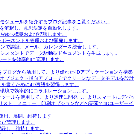
とモジュールを紹介するブログ記事をご覧ください。
タを解釈し、意思決定を自動化します。
Webへ構築および拡張します。
ンポーネントを管理および開発します。
ョンで認証、メール、カレンダーを統合します。
Iアシスタントでデータ駆動型ドキュメントを生成します。
シートを効率的に管理します。
をブログから活用して、より優れた4Dアプリケーションを構築
 Accessを使用してオブジェクト指向アプローチでクリーンなデータモデルを
を書くために4D言語を習得します。
環境で効率的にコラボレーションします。
合ツールを使用して、より迅速に開発し、よりスマートにデバ
リスト、メニュー、印刷オプションなどの要素で4Dユーザー
を運用、展開、維持します。
および管理します。
記録し、維持します。