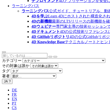
デプロイメント
4Dアプリケーションを安全
ラーニングパス
ラーニングパス
公式ガイド、チュートリアル、動
4Dを学ぶ
Learn 4Dにホストされた構
4Dの新機能
最新のLTSリリースの新機能を
4Dウェビナー
専門家主導の技術セッション
4Dドキュメント
4Dの公式技術リファレンス
4D GitHubリポジトリ
4Dの公式GitHubリ
4D Knowledge Base
テクニカルノートとヒン
カテゴリー
その対象は誰か
タグ
著者
JA
?
DE
FR
EN
PT
CS