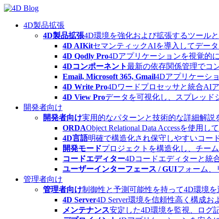
Skip
to
content
4D製品拡張
4D製品拡張
4D環境を強化および拡張するツール
4D AIKit
セマンティックAIを導入してデー
4D Qodly Pro
4Dアプリケーションを視覚的に
4Dコンポーネント
最新の依存関係管理でコ
Email, Microsoft 365, Gmail
4Dアプリケーシ
4D Write Pro
4Dワードプロセッサと統合A
4D View Pro
データを可視化し、スプレッド
開発者向け
開発者向け
実用的なパターンと技術的な詳細解説
ORDA
Object Relational Data
4D言語
明確で構造化され保守しやすいコード
開発モード
プロジェクトを構造化し、チーム
コードエディター
4Dコードエディターと統
ユーザーインターフェース / GUI
フォーム、
管理者向け
管理者向け
制御性と予測可能性を持って4D環境
4D Server
4D Server環境を信頼性高く構成
メンテナンス
安定した4D環境を監視、ログ