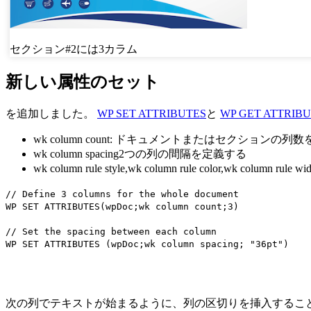
セクション#2には3カラム
新しい属性のセット
を追加しました。
WP SET ATTRIBUTES
と
WP GET ATTRIB
wk column count
: ドキュメントまたはセクションの列数
wk column spacing
2つの列の間隔を定義する
wk column rule style
,
wk column rule color
,
wk column rule wid
// Define 3 columns for the whole document
WP SET ATTRIBUTES
(
wpDoc
;
wk column count
;3)
// Set the spacing between each column
WP SET ATTRIBUTES
(
wpDoc
;
wk column spacing
; "36pt")
次の列でテキストが始まるように、列の区切りを挿入するこ