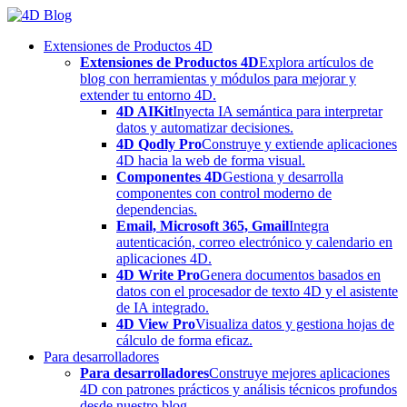
Skip
to
Extensiones de Productos 4D
content
Extensiones de Productos 4D
Explora artículos de
blog con herramientas y módulos para mejorar y
extender tu entorno 4D.
4D AIKit
Inyecta IA semántica para interpretar
datos y automatizar decisiones.
4D Qodly Pro
Construye y extiende aplicaciones
4D hacia la web de forma visual.
Componentes 4D
Gestiona y desarrolla
componentes con control moderno de
dependencias.
Email, Microsoft 365, Gmail
Integra
autenticación, correo electrónico y calendario en
aplicaciones 4D.
4D Write Pro
Genera documentos basados en
datos con el procesador de texto 4D y el asistente
de IA integrado.
4D View Pro
Visualiza datos y gestiona hojas de
cálculo de forma eficaz.
Para desarrolladores
Para desarrolladores
Construye mejores aplicaciones
4D con patrones prácticos y análisis técnicos profundos
desde nuestro blog.