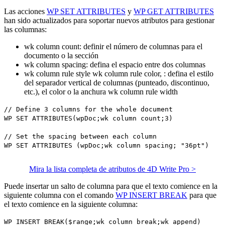
Las acciones
WP SET ATTRIBUTES
y
WP GET ATTRIBUTES
han sido actualizados para soportar nuevos atributos para gestionar
las columnas:
wk column count
: definir el número de columnas para el
documento o la sección
wk column spacing
: defina el espacio entre dos columnas
wk column rule style
wk column rule color
, : defina el estilo
del separador vertical de columnas (punteado, discontinuo,
etc.), el color o la anchura
wk column rule width
// Define 3 columns for the whole document
WP SET ATTRIBUTES
(
wpDoc
;
wk column count
;3)
// Set the spacing between each column
WP SET ATTRIBUTES
(
wpDoc
;
wk column spacing
; "36pt")
Mira la lista completa de atributos de 4D Write Pro >
Puede insertar un salto de columna para que el texto comience en la
siguiente columna con el comando
WP INSERT BREAK
para que
el texto comience en la siguiente columna:
WP INSERT BREAK
(
$range
;
wk column break
;
wk append
)