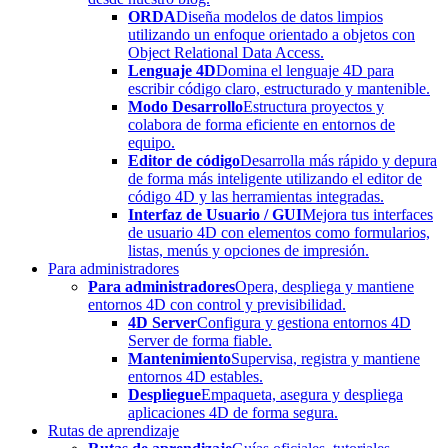
ORDA
Diseña modelos de datos limpios
utilizando un enfoque orientado a objetos con
Object Relational Data Access.
Lenguaje 4D
Domina el lenguaje 4D para
escribir código claro, estructurado y mantenible.
Modo Desarrollo
Estructura proyectos y
colabora de forma eficiente en entornos de
equipo.
Editor de código
Desarrolla más rápido y depura
de forma más inteligente utilizando el editor de
código 4D y las herramientas integradas.
Interfaz de Usuario / GUI
Mejora tus interfaces
de usuario 4D con elementos como formularios,
listas, menús y opciones de impresión.
Para administradores
Para administradores
Opera, despliega y mantiene
entornos 4D con control y previsibilidad.
4D Server
Configura y gestiona entornos 4D
Server de forma fiable.
Mantenimiento
Supervisa, registra y mantiene
entornos 4D estables.
Despliegue
Empaqueta, asegura y despliega
aplicaciones 4D de forma segura.
Rutas de aprendizaje