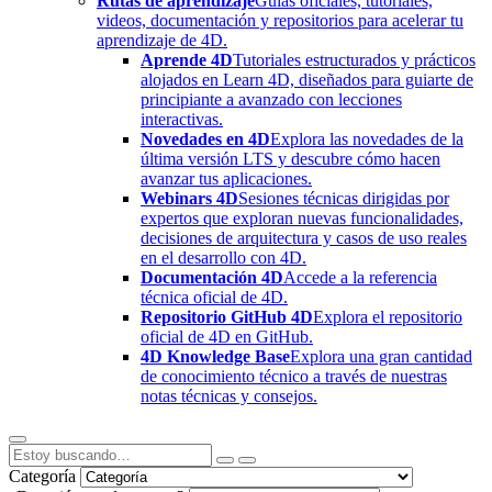
Rutas de aprendizaje
Guías oficiales, tutoriales,
videos, documentación y repositorios para acelerar tu
aprendizaje de 4D.
Aprende 4D
Tutoriales estructurados y prácticos
alojados en Learn 4D, diseñados para guiarte de
principiante a avanzado con lecciones
interactivas.
Novedades en 4D
Explora las novedades de la
última versión LTS y descubre cómo hacen
avanzar tus aplicaciones.
Webinars 4D
Sesiones técnicas dirigidas por
expertos que exploran nuevas funcionalidades,
decisiones de arquitectura y casos de uso reales
en el desarrollo con 4D.
Documentación 4D
Accede a la referencia
técnica oficial de 4D.
Repositorio GitHub 4D
Explora el repositorio
oficial de 4D en GitHub.
4D Knowledge Base
Explora una gran cantidad
de conocimiento técnico a través de nuestras
notas técnicas y consejos.
Categoría