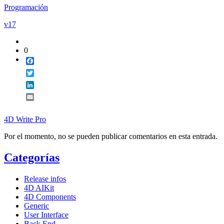
Programación
v17
0
Facebook
Twitter
LinkedIn
Email
4D Write Pro
Por el momento, no se pueden publicar comentarios en esta entrada.
Categorías
Release infos
4D AIKit
4D Components
Generic
User Interface
Back End