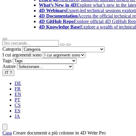
What’s New in 4D
Explore what’s new in the late
4D Webinars
Expert-led technical sessions explor
4D Documentation
Access the official technical r
4D GitHub Repo
Explore official 4D GitHub Rep
4D Knowledge Base
Explore a wealth of technica
Categoria
I cui argomenti sono
Tags
Autore
IT
?
DE
FR
EN
PT
CS
ES
JA
Casa
Creare documenti a più colonne in 4D Write Pro