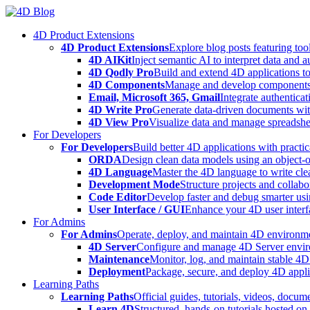
Skip
to
4D Product Extensions
content
4D Product Extensions
Explore blog posts featuring to
4D AIKit
Inject semantic AI to interpret data and 
4D Qodly Pro
Build and extend 4D applications to
4D Components
Manage and develop components
Email, Microsoft 365, Gmail
Integrate authenticat
4D Write Pro
Generate data-driven documents with
4D View Pro
Visualize data and manage spreadshee
For Developers
For Developers
Build better 4D applications with practic
ORDA
Design clean data models using an object-
4D Language
Master the 4D language to write clea
Development Mode
Structure projects and collabo
Code Editor
Develop faster and debug smarter usin
User Interface / GUI
Enhance your 4D user interfa
For Admins
For Admins
Operate, deploy, and maintain 4D environmen
4D Server
Configure and manage 4D Server enviro
Maintenance
Monitor, log, and maintain stable 4
Deployment
Package, secure, and deploy 4D applic
Learning Paths
Learning Paths
Official guides, tutorials, videos, docum
Learn 4D
Structured, hands-on tutorials hosted o