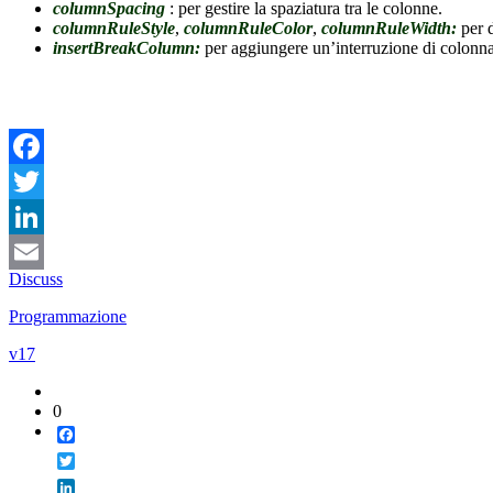
columnSpacing
: per gestire la spaziatura tra le colonne.
columnRuleStyle
,
columnRuleColor
,
columnRuleWidth:
per d
insertBreakColumn:
per aggiungere un’interruzione di colonna
Facebook
Twitter
LinkedIn
Discuss
Email
Programmazione
v17
0
Facebook
Twitter
LinkedIn