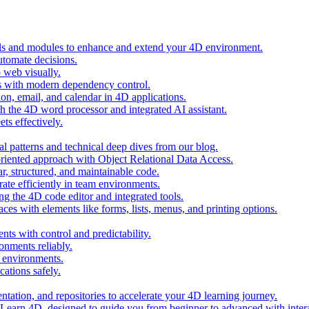
ols and modules to enhance and extend your 4D environment.
automate decisions.
 web visually.
 with modern dependency control.
ion, email, and calendar in 4D applications.
 the 4D word processor and integrated AI assistant.
ts effectively.
al patterns and technical deep dives from our blog.
oriented approach with Object Relational Data Access.
r, structured, and maintainable code.
rate efficiently in team environments.
g the 4D code editor and integrated tools.
ces with elements like forms, lists, menus, and printing options.
ts with control and predictability.
nments reliably.
D environments.
ations safely.
entation, and repositories to accelerate your 4D learning journey.
n Learn 4D, designed to guide you from beginner to advanced with intera