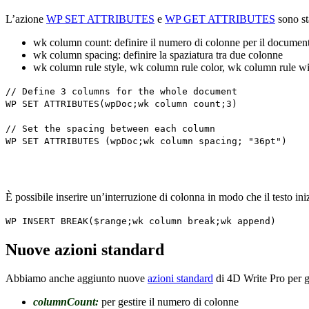
L’azione
WP SET ATTRIBUTES
e
WP GET ATTRIBUTES
sono sta
wk column count
: definire il numero di colonne per il documen
wk column spacing
: definire la spaziatura tra due colonne
wk column rule style
,
wk column rule color
,
wk column rule w
// Define 3 columns for the whole document
WP SET ATTRIBUTES
(
wpDoc
;
wk column count
;3)
// Set the spacing between each column
WP SET ATTRIBUTES
(
wpDoc
;
wk column spacing
; "36pt")
È possibile inserire un’interruzione di colonna in modo che il testo i
WP INSERT BREAK
(
$range
;
wk column break
;
wk append
)
Nuove azioni standard
Abbiamo anche aggiunto nuove
azioni standard
di 4D Write Pro per g
columnCount:
per gestire il numero di colonne