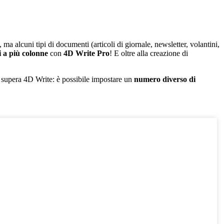
 ma alcuni tipi di documenti (articoli di giornale, newsletter, volantini,
 a più colonne
con
4D Write Pro
! E oltre alla creazione di
supera
4D Write
: è possibile impostare un
numero
diverso
di