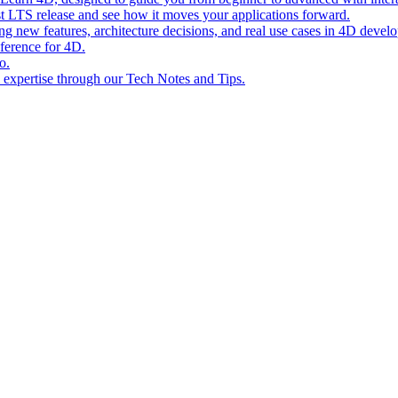
st LTS release and see how it moves your applications forward.
ing new features, architecture decisions, and real use cases in 4D devel
eference for 4D.
o.
l expertise through our Tech Notes and Tips.