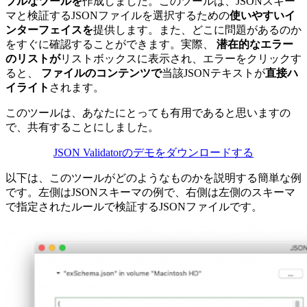
プルなツールを
作成しました。このツールは、JSONスキー
マと検証するJSONファイルを選択するための
使いやすいイ
ンターフェイスを
提供します。また、どこに問題があるのか
をすぐに確認することができます。
実際、
潜在的なエラー
のリストが
リスト
ボックスに表示され、
エラーをクリック
す
ると、
ファイルのコンテンツで
当該JSONテキストが
直接ハ
イライト
されます。
このツールは、あなたにとっても有用であると思いますの
で、共有することにしました。
JSON Validatorのデモをダウンロードする
以下は、このツールがどのようなものかを説明する簡単な例
です。左側はJSONスキーマの例で、右側は左側のスキーマ
で指定されたルールで検証するJSONファイルです。