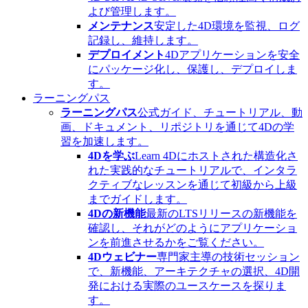
よび管理します。
メンテナンス
安定した4D環境を監視、ログ
記録し、維持します。
デプロイメント
4Dアプリケーションを安全
にパッケージ化し、保護し、デプロイしま
す。
ラーニングパス
ラーニングパス
公式ガイド、チュートリアル、動
画、ドキュメント、リポジトリを通じて4Dの学
習を加速します。
4Dを学ぶ
Learn 4Dにホストされた構造化さ
れた実践的なチュートリアルで、インタラ
クティブなレッスンを通じて初級から上級
までガイドします。
4Dの新機能
最新のLTSリリースの新機能を
確認し、それがどのようにアプリケーショ
ンを前進させるかをご覧ください。
4Dウェビナー
専門家主導の技術セッション
で、新機能、アーキテクチャの選択、4D開
発における実際のユースケースを探りま
す。