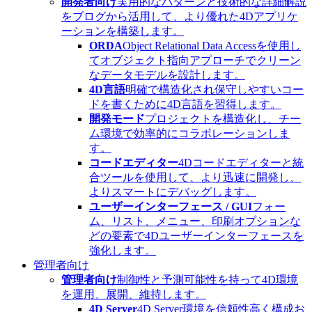
開発者向け
実用的なパターンと技術的な詳細解説
をブログから活用して、より優れた4Dアプリケ
ーションを構築します。
ORDA
Object Relational Data Accessを使用し
てオブジェクト指向アプローチでクリーン
なデータモデルを設計します。
4D言語
明確で構造化され保守しやすいコー
ドを書くために4D言語を習得します。
開発モード
プロジェクトを構造化し、チー
ム環境で効率的にコラボレーションしま
す。
コードエディター
4Dコードエディターと統
合ツールを使用して、より迅速に開発し、
よりスマートにデバッグします。
ユーザーインターフェース / GUI
フォー
ム、リスト、メニュー、印刷オプションな
どの要素で4Dユーザーインターフェースを
強化します。
管理者向け
管理者向け
制御性と予測可能性を持って4D環境
を運用、展開、維持します。
4D Server
4D Server環境を信頼性高く構成お