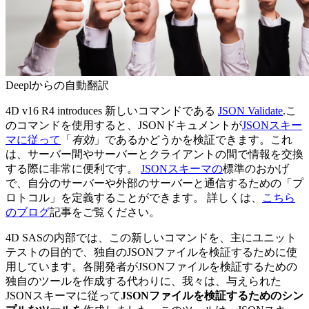
Deeplからの自動翻訳
4D v16 R4 introduces
新しいコマンドである
JSON Validate
.こ
のコマンドを使用すると、JSONドキュメントが
JSONスキー
マに従って
「
有効
」であるかどうかを検証できます。
これ
は、サーバー間やサーバーとクライアントの間で情報を交換
する際に非常に便利です。
JSONスキーマの
標準のおかげ
で、自分のサーバーや外部のサーバーと通信するための「プ
ロトコル」を定義することができます。
詳しくは、
こちら
のブログ
記事をご覧ください。
4D SASの内部では、この新しいコマンドを、主にユニット
テストの目的で、独自のJSONファイルを検証するために使
用しています。
各開発者がJSONファイルを検証するための
独自のツールを作成する代わりに、我々は、与えられた
JSONスキーマに従って
JSONファイルを検証するためのシン