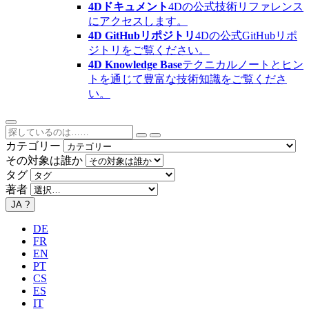
4Dドキュメント
4Dの公式技術リファレンス
にアクセスします。
4D GitHubリポジトリ
4Dの公式GitHubリポ
ジトリをご覧ください。
4D Knowledge Base
テクニカルノートとヒン
トを通じて豊富な技術知識をご覧くださ
い。
カテゴリー
その対象は誰か
タグ
著者
JA
?
DE
FR
EN
PT
CS
ES
IT