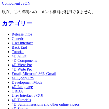
Component
JSON
現在、この投稿へのコメント機能は利用できません。
カテゴリー
Release infos
Generic
User Interface
Back End
Tutorial
4D AIKit
4D Components
4D View Pro
4D Write Pro
Email, Microsoft 365, Gmail
4D Qodly Pro
Development Mode
4D Language
ORDA
User Interface / GUI
4D Tutorials
4D Summit sessions and other online videos
4D Server