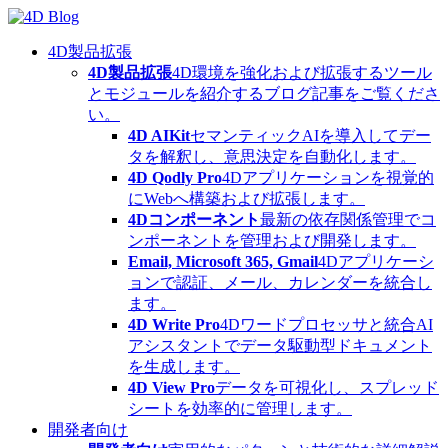
Skip
to
content
4D製品拡張
4D製品拡張
4D環境を強化および拡張するツール
とモジュールを紹介するブログ記事をご覧くださ
い。
4D AIKit
セマンティックAIを導入してデー
タを解釈し、意思決定を自動化します。
4D Qodly Pro
4Dアプリケーションを視覚的
にWebへ構築および拡張します。
4Dコンポーネント
最新の依存関係管理でコ
ンポーネントを管理および開発します。
Email, Microsoft 365, Gmail
4Dアプリケーシ
ョンで認証、メール、カレンダーを統合し
ます。
4D Write Pro
4Dワードプロセッサと統合AI
アシスタントでデータ駆動型ドキュメント
を生成します。
4D View Pro
データを可視化し、スプレッド
シートを効率的に管理します。
開発者向け