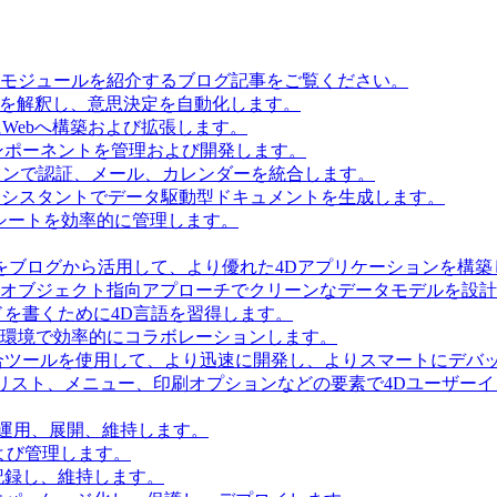
とモジュールを紹介するブログ記事をご覧ください。
タを解釈し、意思決定を自動化します。
Webへ構築および拡張します。
ンポーネントを管理および開発します。
ョンで認証、メール、カレンダーを統合します。
Iアシスタントでデータ駆動型ドキュメントを生成します。
シートを効率的に管理します。
をブログから活用して、より優れた4Dアプリケーションを構築
 Accessを使用してオブジェクト指向アプローチでクリーンなデータモデルを
を書くために4D言語を習得します。
環境で効率的にコラボレーションします。
合ツールを使用して、より迅速に開発し、よりスマートにデバ
リスト、メニュー、印刷オプションなどの要素で4Dユーザー
を運用、展開、維持します。
および管理します。
記録し、維持します。