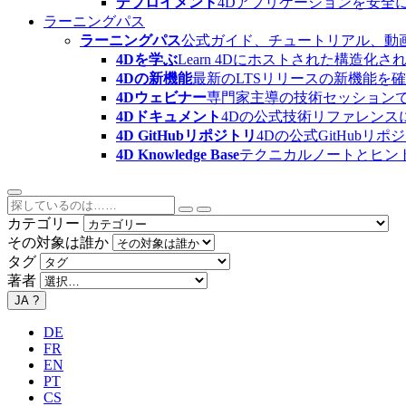
デプロイメント
4Dアプリケーションを安全
ラーニングパス
ラーニングパス
公式ガイド、チュートリアル、動
4Dを学ぶ
Learn 4Dにホストされた構
4Dの新機能
最新のLTSリリースの新機能を
4Dウェビナー
専門家主導の技術セッション
4Dドキュメント
4Dの公式技術リファレンス
4D GitHubリポジトリ
4Dの公式GitHubリ
4D Knowledge Base
テクニカルノートとヒン
カテゴリー
その対象は誰か
タグ
著者
JA
?
DE
FR
EN
PT
CS