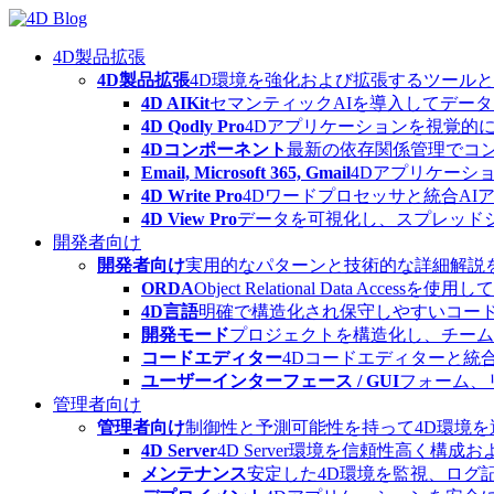
Skip
to
content
4D製品拡張
4D製品拡張
4D環境を強化および拡張するツール
4D AIKit
セマンティックAIを導入してデー
4D Qodly Pro
4Dアプリケーションを視覚的に
4Dコンポーネント
最新の依存関係管理でコ
Email, Microsoft 365, Gmail
4Dアプリケーシ
4D Write Pro
4Dワードプロセッサと統合A
4D View Pro
データを可視化し、スプレッド
開発者向け
開発者向け
実用的なパターンと技術的な詳細解説
ORDA
Object Relational Data
4D言語
明確で構造化され保守しやすいコード
開発モード
プロジェクトを構造化し、チーム
コードエディター
4Dコードエディターと統
ユーザーインターフェース / GUI
フォーム、
管理者向け
管理者向け
制御性と予測可能性を持って4D環境
4D Server
4D Server環境を信頼性高く構成
メンテナンス
安定した4D環境を監視、ログ