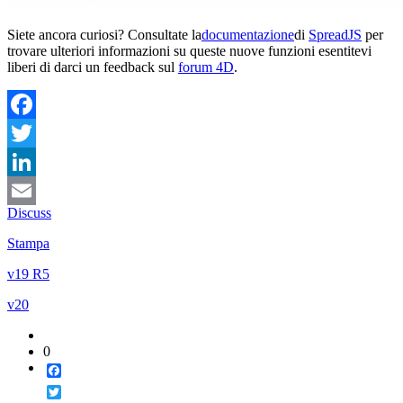
Siete ancora curiosi?
Consultate la
documentazione
di
SpreadJS
per
trovare ulteriori informazioni su queste nuove funzioni e
sentitevi
liberi di darci un feedback sul
forum 4D
.
Facebook
Twitter
LinkedIn
Discuss
Email
Stampa
v19 R5
v20
0
Facebook
Twitter