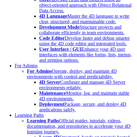
object-oriented approach with Object Relational
Data Access.
4D Language
Master the 4D language to write
clear, structured, and maintainable code.
Development Mode
Structure projects and
collaborate efficiently in team environments.
Code Editor
Develop faster and debug smarter
using the 4D code editor and integrated tools.
User Interface / GUI
Enhance your 4D user
interfaces with elements like forms, lists, menus,
and printing options.
For Admins
For Admins
Operate, deploy, and maintain 4D
environments with control and predictability.
4D Server
Configure and manage 4D Server
environments reliably.
Maintenance
Monitor, log, and maintain stable
4D environments.
Deployment
Package, secure, and deploy 4D
applications safely.
Learning Paths
Learning Paths
Official guides, tutorials, videos,
documentation, and repositories to accelerate your 4D
learning journey.