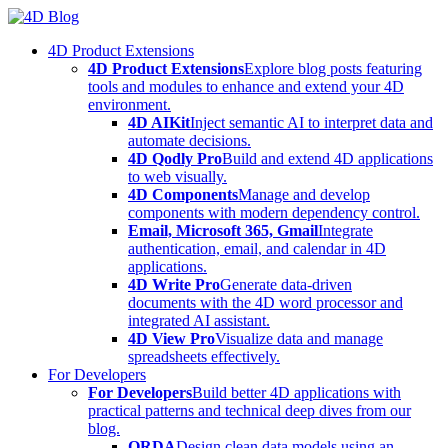
Skip
to
4D Product Extensions
content
4D Product Extensions
Explore blog posts featuring
tools and modules to enhance and extend your 4D
environment.
4D AIKit
Inject semantic AI to interpret data and
automate decisions.
4D Qodly Pro
Build and extend 4D applications
to web visually.
4D Components
Manage and develop
components with modern dependency control.
Email, Microsoft 365, Gmail
Integrate
authentication, email, and calendar in 4D
applications.
4D Write Pro
Generate data-driven
documents with the 4D word processor and
integrated AI assistant.
4D View Pro
Visualize data and manage
spreadsheets effectively.
For Developers
For Developers
Build better 4D applications with
practical patterns and technical deep dives from our
blog.
ORDA
Design clean data models using an