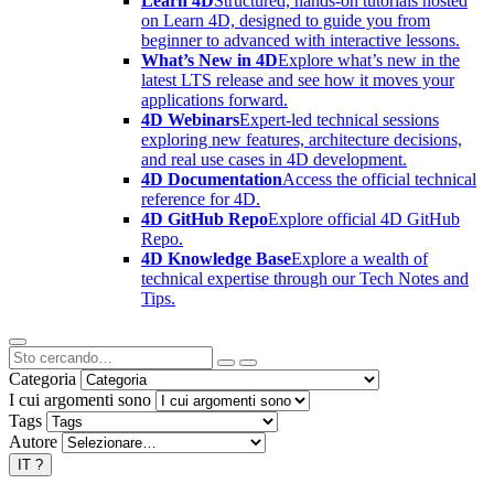
Learn 4D
Structured, hands-on tutorials hosted
on Learn 4D, designed to guide you from
beginner to advanced with interactive lessons.
What’s New in 4D
Explore what’s new in the
latest LTS release and see how it moves your
applications forward.
4D Webinars
Expert-led technical sessions
exploring new features, architecture decisions,
and real use cases in 4D development.
4D Documentation
Access the official technical
reference for 4D.
4D GitHub Repo
Explore official 4D GitHub
Repo.
4D Knowledge Base
Explore a wealth of
technical expertise through our Tech Notes and
Tips.
Categoria
I cui argomenti sono
Tags
Autore
IT
?