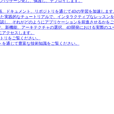
にパッケージ化し、保護し、デプロイします。
画、ドキュメント、リポジトリを通じて4Dの学習を加速します
造化された実践的なチュートリアルで、インタラクティブなレッス
確認し、それがどのようにアプリケーションを前進させるかを
で、新機能、アーキテクチャの選択、4D開発における実際のユ
にアクセスします。
ポジトリをご覧ください。
トを通じて豊富な技術知識をご覧ください。