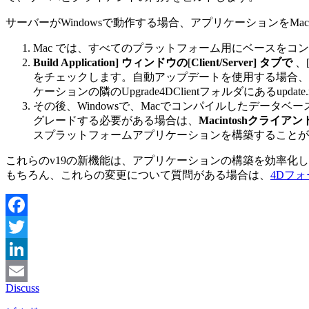
サーバーがWindowsで動作する場合、アプリケーションをMa
Mac では、すべてのプラットフォーム用にベースをコ
Build Application] ウィンドウの
[
Client/Server] タブで
、
をチェックします。自動アップデートを使用する場合、ビ
ケーションの隣のUpgrade4DClientフォルダにあるupdate
その後、Windowsで、Macでコンパイルしたデー
グレードする必要がある場合は、
Macintoshクラ
スプラットフォームアプリケーションを構築することが
これらのv19の新機能は、アプリケーションの構築を効率化
もちろん、これらの変更について質問がある場合は、
4Dフ
Facebook
Twitter
LinkedIn
Discuss
Email