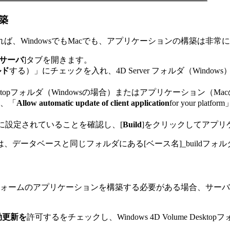
築
、WindowsでもMacでも、アプリケーションの構築は非常
/サーバ
]タブを開きます。
ルド
する）」にチェックを入れ、4D Server フォルダ（Win
ume Desktopフォルダ（Windowsの場合）またはアプリケーショ
、「
Allow automatic update of client application
for your 
に設定されていることを確認し、[
Build
]をクリックしてアプリ
データベースと同じフォルダにある[ベース名]_buildフォ
トフォームのアプリケーションを構築する必要がある場合、サーバー
動更新を
許可するをチェックし、Windows 4D Volume Des