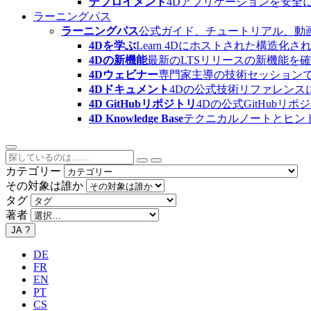
デプロイメント
4Dアプリケーションを安全
ラーニングパス
ラーニングパス
公式ガイド、チュートリアル、動
4Dを学ぶ
Learn 4Dにホストされた構
4Dの新機能
最新のLTSリリースの新機能を
4Dウェビナー
専門家主導の技術セッション
4Dドキュメント
4Dの公式技術リファレンス
4D GitHubリポジトリ
4Dの公式GitHubリ
4D Knowledge Base
テクニカルノートとヒン
カテゴリー
その対象は誰か
タグ
著者
JA
?
DE
FR
EN
PT
CS