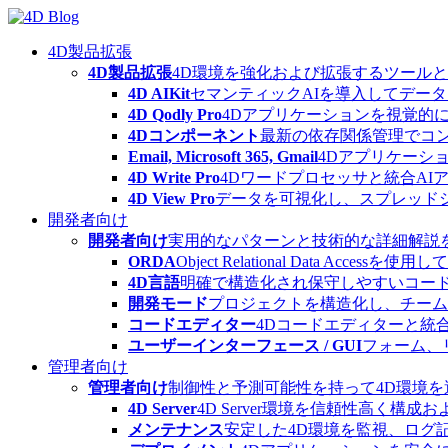
Skip
to
content
4D製品拡張
4D製品拡張
4D環境を強化および拡張するツール
4D AIKit
セマンティックAIを導入してデー
4D Qodly Pro
4Dアプリケーションを視覚的に
4Dコンポーネント
最新の依存関係管理でコ
Email, Microsoft 365, Gmail
4Dアプリケーシ
4D Write Pro
4Dワードプロセッサと統合A
4D View Pro
データを可視化し、スプレッド
開発者向け
開発者向け
実用的なパターンと技術的な詳細解説
ORDA
Object Relational Data
4D言語
明確で構造化され保守しやすいコード
開発モード
プロジェクトを構造化し、チーム
コードエディター
4Dコードエディターと統
ユーザーインターフェース / GUI
フォーム、
管理者向け
管理者向け
制御性と予測可能性を持って4D環境
4D Server
4D Server環境を信頼性高く構成
メンテナンス
安定した4D環境を監視、ログ