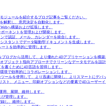
とモジュールを紹介するブログ記事をご覧ください。
タを解釈し、意思決定を自動化します。
Webへ構築および拡張します。
ンポーネントを管理および開発します。
ョンで認証、メール、カレンダーを統合します。
Iアシスタントでデータ駆動型ドキュメントを生成します。
シートを効率的に管理します。
をブログから活用して、より優れた4Dアプリケーションを構築
 Accessを使用してオブジェクト指向アプローチでクリーンなデータモデルを
を書くために4D言語を習得します。
環境で効率的にコラボレーションします。
合ツールを使用して、より迅速に開発し、よりスマートにデバ
リスト、メニュー、印刷オプションなどの要素で4Dユーザー
を運用、展開、維持します。
および管理します。
記録し、維持します。