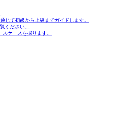
。
ンを通じて初級から上級までガイドします。
ご覧ください。
ースケースを探ります。