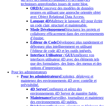
techniques approfondies issues de notre blog.
ORDA
Concevez des modèles de données
propres en utilisant une approche orientée objet
avec Object Relational Data Access.
Langage 4D
Maîtrisez le langage 4D pour écrire
un code clair, structuré et maintenable.
Mode Développement
Structurez les projets et
collaborez efficacement dans des environnements
d’équipe.
Éditeur de Code
Développez plus rapidement et
déboguez plus intelligemment en utilisant
l’éditeur de code 4D et les outils intégrés.
Interface Utilisateur / GUI
Améliorez vos
interfaces utilisateur 4D avec des éléments tels
que des formulaires, des listes, des menus et des
options d’impression.
Pour les administrateurs
Pour les administrateurs
Exploitez, déployez et
maintenez des environnements 4D avec contrôle et
prévisibilité.
4D Server
Configurez et gérez des
environnements 4D Server de manière fiable.
Maintenance
Surveillez, journalisez et maintenez
des environnements 4D stables.