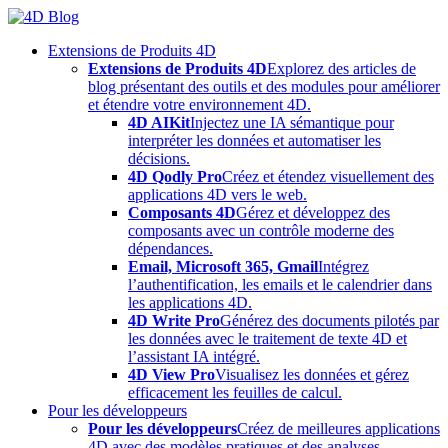
Skip
to
Extensions de Produits 4D
content
Extensions de Produits 4D
Explorez des articles de
blog présentant des outils et des modules pour améliorer
et étendre votre environnement 4D.
4D AIKit
Injectez une IA sémantique pour
interpréter les données et automatiser les
décisions.
4D Qodly Pro
Créez et étendez visuellement des
applications 4D vers le web.
Composants 4D
Gérez et développez des
composants avec un contrôle moderne des
dépendances.
Email, Microsoft 365, Gmail
Intégrez
l’authentification, les emails et le calendrier dans
les applications 4D.
4D Write Pro
Générez des documents pilotés par
les données avec le traitement de texte 4D et
l’assistant IA intégré.
4D View Pro
Visualisez les données et gérez
efficacement les feuilles de calcul.
Pour les développeurs
Pour les développeurs
Créez de meilleures applications
4D avec des modèles pratiques et des analyses