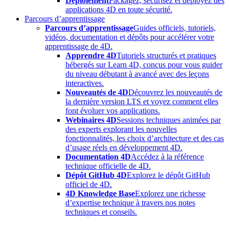
Déploiement
Packagez, sécurisez et déployez des
applications 4D en toute sécurité.
Parcours d’apprentissage
Parcours d’apprentissage
Guides officiels, tutoriels,
vidéos, documentation et dépôts pour accélérer votre
apprentissage de 4D.
Apprendre 4D
Tutoriels structurés et pratiques
hébergés sur Learn 4D, conçus pour vous guider
du niveau débutant à avancé avec des leçons
interactives.
Nouveautés de 4D
Découvrez les nouveautés de
la dernière version LTS et voyez comment elles
font évoluer vos applications.
Webinaires 4D
Sessions techniques animées par
des experts explorant les nouvelles
fonctionnalités, les choix d’architecture et des cas
d’usage réels en développement 4D.
Documentation 4D
Accédez à la référence
technique officielle de 4D.
Dépôt GitHub 4D
Explorez le dépôt GitHub
officiel de 4D.
4D Knowledge Base
Explorez une richesse
d’expertise technique à travers nos notes
techniques et conseils.