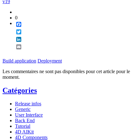
v19
0
Facebook
Twitter
LinkedIn
Email
Build application
Deployment
Les commentaires ne sont pas disponibles pour cet article pour le
moment.
Catégories
Release infos
Generic
User Interface
Back End
Tutorial
4D AIKit
4D Components