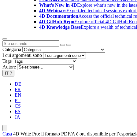
What’s New in 4D
Explore what’s new in the late
4D Webinars
Expert-led technical sessions explor
4D Documentation
Access the official technical r
4D GitHub Repo
Explore official 4D GitHub Rep
4D Knowledge Base
Explore a wealth of technica
Categoria
I cui argomenti sono
Tags
Autore
IT
?
DE
FR
EN
PT
CS
ES
JA
Casa
4D Write Pro: il formato PDF/A è ora disponibile per l’esportaz