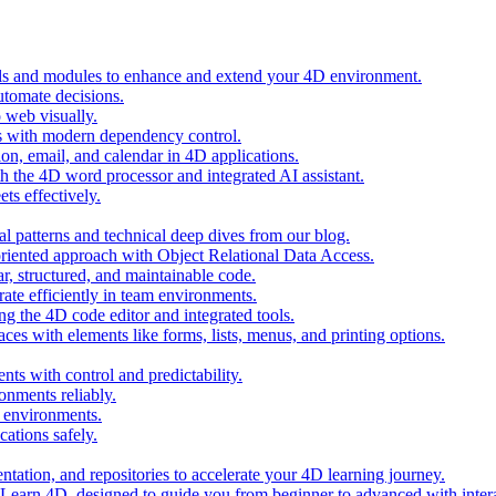
ols and modules to enhance and extend your 4D environment.
automate decisions.
 web visually.
 with modern dependency control.
ion, email, and calendar in 4D applications.
 the 4D word processor and integrated AI assistant.
ts effectively.
al patterns and technical deep dives from our blog.
oriented approach with Object Relational Data Access.
r, structured, and maintainable code.
rate efficiently in team environments.
g the 4D code editor and integrated tools.
ces with elements like forms, lists, menus, and printing options.
ts with control and predictability.
nments reliably.
D environments.
ations safely.
entation, and repositories to accelerate your 4D learning journey.
n Learn 4D, designed to guide you from beginner to advanced with intera