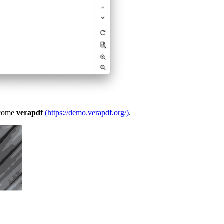
i come
verapdf
(https://demo.verapdf.org/)
.