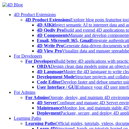
Skip
to
4D Product Extensions
content
4D Product Extensions
Explore blog posts featuring to
4D AIKit
Inject semantic AI to interpret data and 
4D Qodly Pro
Build and extend 4D applications to
4D Components
Manage and develop components
Email, Microsoft 365, Gmail
Integrate authenticat
4D Write Pro
Generate data-driven documents with
4D View Pro
Visualize data and manage spreadshee
For Developers
For Developers
Build better 4D applications with practic
ORDA
Design clean data models using an object-
4D Language
Master the 4D language to write clea
Development Mode
Structure projects and collabo
Code Editor
Develop faster and debug smarter usin
User Interface / GUI
Enhance your 4D user interfa
For Admins
For Admins
Operate, deploy, and maintain 4D environmen
4D Server
Configure and manage 4D Server enviro
Maintenance
Monitor, log, and maintain stable 4
Deployment
Package, secure, and deploy 4D applic
Learning Paths
Learning Paths
Official guides, tutorials, videos, docum
Learn 4D
Structured, hands-on tutorials hosted o