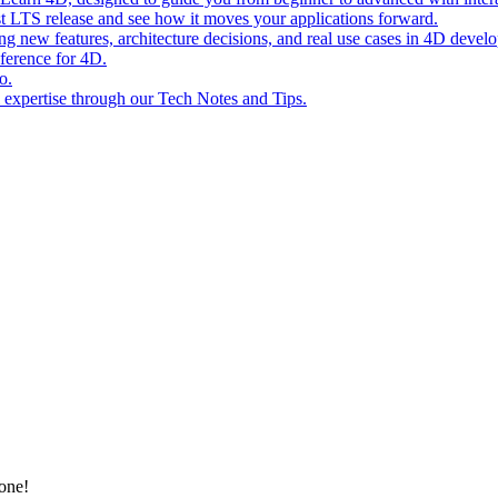
st LTS release and see how it moves your applications forward.
ing new features, architecture decisions, and real use cases in 4D devel
eference for 4D.
o.
l expertise through our Tech Notes and Tips.
ione!