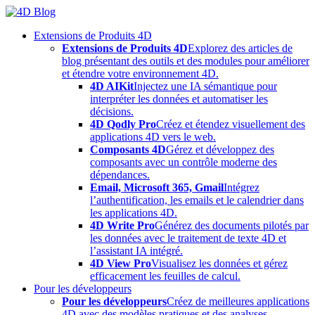
Skip
to
Extensions de Produits 4D
content
Extensions de Produits 4D
Explorez des articles de
blog présentant des outils et des modules pour améliorer
et étendre votre environnement 4D.
4D AIKit
Injectez une IA sémantique pour
interpréter les données et automatiser les
décisions.
4D Qodly Pro
Créez et étendez visuellement des
applications 4D vers le web.
Composants 4D
Gérez et développez des
composants avec un contrôle moderne des
dépendances.
Email, Microsoft 365, Gmail
Intégrez
l’authentification, les emails et le calendrier dans
les applications 4D.
4D Write Pro
Générez des documents pilotés par
les données avec le traitement de texte 4D et
l’assistant IA intégré.
4D View Pro
Visualisez les données et gérez
efficacement les feuilles de calcul.
Pour les développeurs
Pour les développeurs
Créez de meilleures applications
4D avec des modèles pratiques et des analyses