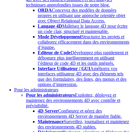
techniques approfondies issues de notre blog.
ORDA
Concevez des modèles de données
propres en utilisant une approche orientée objet
avec Object Relational Data Access.
Langage 4D
Maîtrisez le langage 4D pour écrire
un code clair, structuré et maintenable.
Mode Développement
Structurez les projets et
collaborez efficacement dans des environnements
d’équipe.
Éditeur de Code
Développez plus rapidement et
déboguez plus intelligemment en utilisant
l’éditeur de code 4D et les outils intégrés.
Interface Utilisateur / GUI
Améliorez vos
interfaces utilisateur 4D avec des éléments tels
que des formulaires, des listes, des menus et des
options d’impression.
Pour les administrateurs
Pour les administrateurs
Exploitez, déployez et
maintenez des environnements 4D avec contrôle et
prévisibilité.
4D Server
Configurez et gérez des
environnements 4D Server de manière fiable.
Maintenance
Surveillez, journalisez et maintenez
des environnements 4D stables.