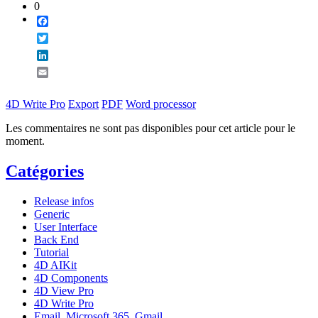
0
Facebook
Twitter
LinkedIn
Email
4D Write Pro
Export
PDF
Word processor
Les commentaires ne sont pas disponibles pour cet article pour le
moment.
Catégories
Release infos
Generic
User Interface
Back End
Tutorial
4D AIKit
4D Components
4D View Pro
4D Write Pro
Email, Microsoft 365, Gmail