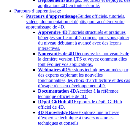
Déploiement
Packagez, sécurisez et déployez des
applications 4D en toute sécurité.
Parcours d’apprentissage
Parcours d’apprentissage
Guides officiels, tutoriels,
vidéos, documentation et dépôts pour accélérer votre
apprentissage de 4D.
Apprendre 4D
Tutoriels structurés et pratiques
hébergés sur Learn 4D, conçus pour vous guider
du niveau débutant à avancé avec des leçons
interactives.
Nouveautés de 4D
Découvrez les nouveautés de
la dernière version LTS et voyez comment elles
font évoluer vos applications.
Webinaires 4D
Sessions techniques animées par
des experts explorant les nouvelles
fonctionnalités, les choix d’architecture et des cas
d’usage réels en développement 4D.
Documentation 4D
Accédez à la référence
technique officielle de 4D.
Dépôt GitHub 4D
Explorez le dépôt GitHub
officiel de 4D.
4D Knowledge Base
Explorez une richesse
d’expertise technique à travers nos notes
techniques et conseils.