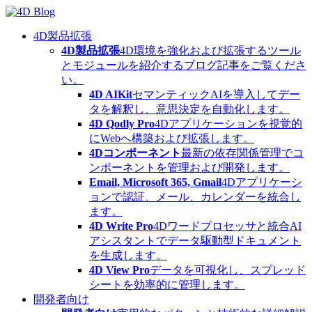
Skip
to
content
4D製品拡張
4D製品拡張
4D環境を強化および拡張するツール
とモジュールを紹介するブログ記事をご覧くださ
い。
4D AIKit
セマンティックAIを導入してデー
タを解釈し、意思決定を自動化します。
4D Qodly Pro
4Dアプリケーションを視覚的
にWebへ構築および拡張します。
4Dコンポーネント
最新の依存関係管理でコ
ンポーネントを管理および開発します。
Email, Microsoft 365, Gmail
4Dアプリケーシ
ョンで認証、メール、カレンダーを統合し
ます。
4D Write Pro
4Dワードプロセッサと統合AI
アシスタントでデータ駆動型ドキュメント
を生成します。
4D View Pro
データを可視化し、スプレッド
シートを効率的に管理します。
開発者向け