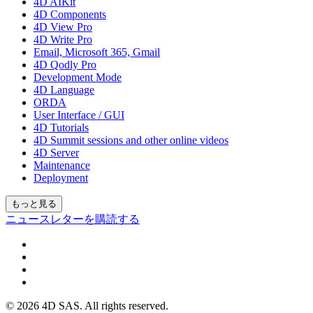
4D AIKit
4D Components
4D View Pro
4D Write Pro
Email, Microsoft 365, Gmail
4D Qodly Pro
Development Mode
4D Language
ORDA
User Interface / GUI
4D Tutorials
4D Summit sessions and other online videos
4D Server
Maintenance
Deployment
もっと見る
ニュースレターを購読する
© 2026 4D SAS. All rights reserved.