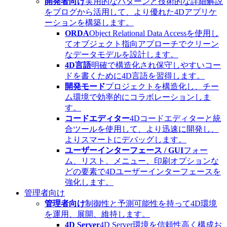
開発者向け
実用的なパターンと技術的な詳細解説
をブログから活用して、より優れた4Dアプリケ
ーションを構築します。
ORDA
Object Relational Data Accessを使用し
てオブジェクト指向アプローチでクリーン
なデータモデルを設計します。
4D言語
明確で構造化され保守しやすいコー
ドを書くために4D言語を習得します。
開発モード
プロジェクトを構造化し、チー
ム環境で効率的にコラボレーションしま
す。
コードエディター
4Dコードエディターと統
合ツールを使用して、より迅速に開発し、
よりスマートにデバッグします。
ユーザーインターフェース / GUI
フォー
ム、リスト、メニュー、印刷オプションな
どの要素で4Dユーザーインターフェースを
強化します。
管理者向け
管理者向け
制御性と予測可能性を持って4D環境
を運用、展開、維持します。
4D Server
4D Server環境を信頼性高く構成お