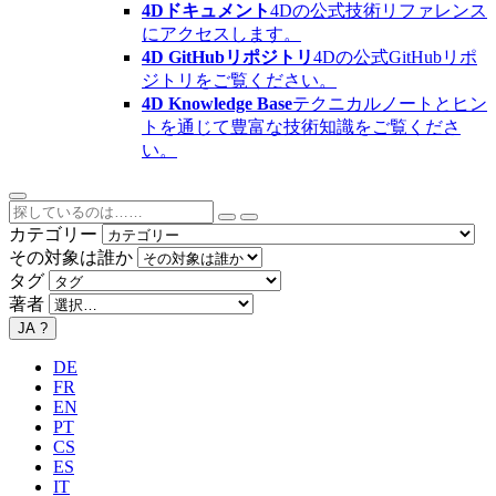
4Dドキュメント
4Dの公式技術リファレンス
にアクセスします。
4D GitHubリポジトリ
4Dの公式GitHubリポ
ジトリをご覧ください。
4D Knowledge Base
テクニカルノートとヒン
トを通じて豊富な技術知識をご覧くださ
い。
カテゴリー
その対象は誰か
タグ
著者
JA
?
DE
FR
EN
PT
CS
ES
IT