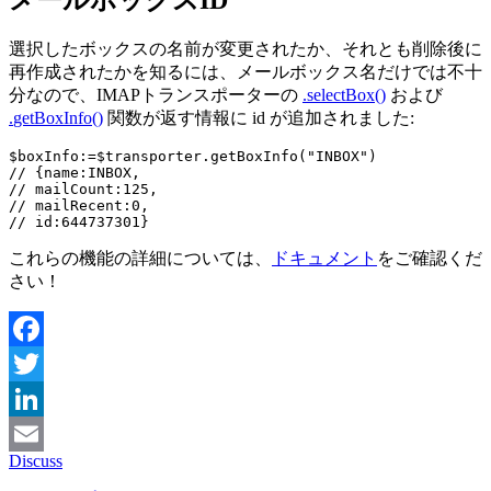
選択したボックスの名前が変更されたか、それとも削除後に
再作成されたかを知るには、メールボックス名だけでは不十
分なので、IMAPトランスポーターの
.
selectBox
()
および
.
getBoxInfo
()
関数が返す情報に id が追加されました:
$boxInfo:=$transporter.getBoxInfo("INBOX")

// {name:INBOX,

// mailCount:125,

// mailRecent:0,

// id:644737301}
これらの機能の詳細については、
ドキュメント
をご確認くだ
さい！
Facebook
Twitter
LinkedIn
Discuss
Email