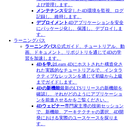
よび管理します。
メンテナンス
安定した4D環境を監視、ログ
記録し、維持します。
デプロイメント
4Dアプリケーションを安全
にパッケージ化し、保護し、デプロイしま
す。
ラーニングパス
ラーニングパス
公式ガイド、チュートリアル、動
画、ドキュメント、リポジトリを通じて4Dの学
習を加速します。
4Dを学ぶ
Learn 4Dにホストされた構造化さ
れた実践的なチュートリアルで、インタラ
クティブなレッスンを通じて初級から上級
までガイドします。
4Dの新機能
最新のLTSリリースの新機能を
確認し、それがどのようにアプリケーショ
ンを前進させるかをご覧ください。
4Dウェビナー
専門家主導の技術セッション
で、新機能、アーキテクチャの選択、4D開
発における実際のユースケースを探りま
す。