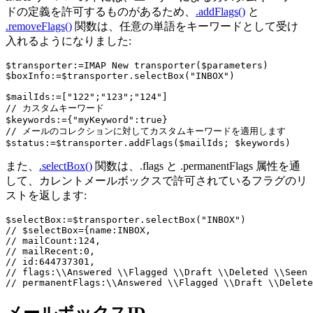
ドの定義を許可するものがあるため、
.
addFlags
()
と
.
removeFlags
()
関数は、任意の単語をキーワードとして受け
入れるようになりました:
$transporter:=IMAP New transporter($parameters)

$boxInfo:=$transporter.selectBox("INBOX")

$mailIds:=["122";"123";"124"]

// カスタムキーワード

$keywords:={"myKeyword":true}

// メールのコレクションに対してカスタムキーワードを適用します

$status:=$transporter.addFlags($mailIds; $keywords)
また、
.
selectBox
()
関数は、.
flags
と .
permanentFlags
属性を通
して、カレントメールボックスで許可されているフラグのリ
ストを返します:
$selectBox:=$transporter.selectBox("INBOX")

// $selectBox={name:INBOX,

// mailCount:124,

// mailRecent:0,

// id:644737301,

// flags:\\Answered \\Flagged \\Draft \\Deleted \\Seen 
// permanentFlags:\\Answered \\Flagged \\Draft \\Delete
メールボックスID