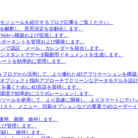
とモジュールを紹介するブログ記事をご覧ください。
タを解釈し、意思決定を自動化します。
Webへ構築および拡張します。
ンポーネントを管理および開発します。
ョンで認証、メール、カレンダーを統合します。
Iアシスタントでデータ駆動型ドキュメントを生成します。
シートを効率的に管理します。
をブログから活用して、より優れた4Dアプリケーションを構築
 Accessを使用してオブジェクト指向アプローチでクリーンなデータモデルを
を書くために4D言語を習得します。
環境で効率的にコラボレーションします。
合ツールを使用して、より迅速に開発し、よりスマートにデバ
リスト、メニュー、印刷オプションなどの要素で4Dユーザー
を運用、展開、維持します。
および管理します。
記録し、維持します。