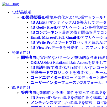
Skip
to
content
4D製品拡張
4D製品拡張
4D環境を強化および拡張するツール
4D AIKit
セマンティックAIを導入してデー
4D Qodly Pro
4Dアプリケーションを視覚的に
4Dコンポーネント
最新の依存関係管理でコ
Email, Microsoft 365, Gmail
4Dアプリケーシ
4D Write Pro
4Dワードプロセッサと統合A
4D View Pro
データを可視化し、スプレッド
開発者向け
開発者向け
実用的なパターンと技術的な詳細解説
ORDA
Object Relational Data
4D言語
明確で構造化され保守しやすいコード
開発モード
プロジェクトを構造化し、チーム
コードエディター
4Dコードエディターと統
ユーザーインターフェース / GUI
フォーム、
管理者向け
管理者向け
制御性と予測可能性を持って4D環境
4D Server
4D Server環境を信頼性高く構成
メンテナンス
安定した4D環境を監視、ログ