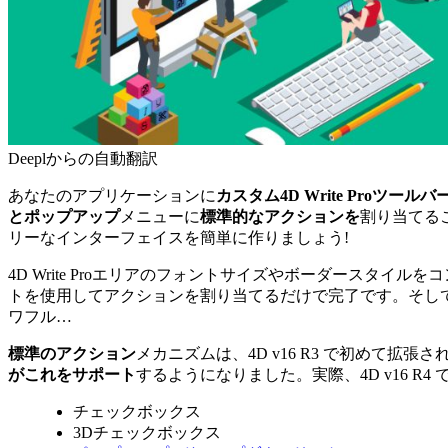
Deeplからの自動翻訳
あなたのアプリケーションに
カスタム4D Write Proツールバ
とポップアップ
メニューに
標準的なアクションを
割り当てる
リーなインターフェイスを簡単に作りましょう!
4D Write Proエリアのフォントサイズやボーダース
トを使用してアクションを割り当てるだけで完了です。そし
ワフル…
標準のアクション
メカニズムは、
4D v16 R3
で初めて拡張さ
がこれをサポート
するようになりました。実際、
4D v16 R4
で
チェックボックス
3Dチェックボックス