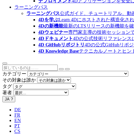
デプロイメント
4Dアプリケーションを安全
ラーニングパス
ラーニングパス
公式ガイド、チュートリアル、動
4Dを学ぶ
Learn 4Dにホストされた構
4Dの新機能
最新のLTSリリースの新機能を
4Dウェビナー
専門家主導の技術セッション
4Dドキュメント
4Dの公式技術リファレンス
4D GitHubリポジトリ
4Dの公式GitHubリ
4D Knowledge Base
テクニカルノートとヒン
カテゴリー
その対象は誰か
タグ
著者
JA
?
DE
FR
EN
PT
CS