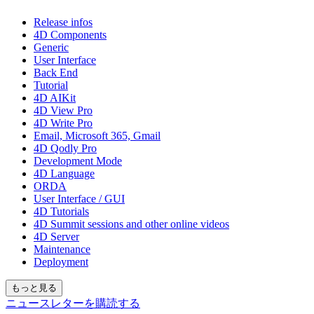
Release infos
4D Components
Generic
User Interface
Back End
Tutorial
4D AIKit
4D View Pro
4D Write Pro
Email, Microsoft 365, Gmail
4D Qodly Pro
Development Mode
4D Language
ORDA
User Interface / GUI
4D Tutorials
4D Summit sessions and other online videos
4D Server
Maintenance
Deployment
もっと見る
ニュースレターを購読する