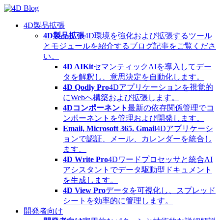
Skip
to
content
4D製品拡張
4D製品拡張
4D環境を強化および拡張するツール
とモジュールを紹介するブログ記事をご覧くださ
い。
4D AIKit
セマンティックAIを導入してデー
タを解釈し、意思決定を自動化します。
4D Qodly Pro
4Dアプリケーションを視覚的
にWebへ構築および拡張します。
4Dコンポーネント
最新の依存関係管理でコ
ンポーネントを管理および開発します。
Email, Microsoft 365, Gmail
4Dアプリケーシ
ョンで認証、メール、カレンダーを統合し
ます。
4D Write Pro
4Dワードプロセッサと統合AI
アシスタントでデータ駆動型ドキュメント
を生成します。
4D View Pro
データを可視化し、スプレッド
シートを効率的に管理します。
開発者向け