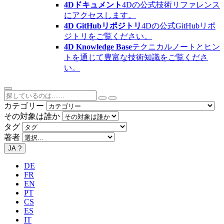
4Dドキュメント
4Dの公式技術リファレンス
にアクセスします。
4D GitHubリポジトリ
4Dの公式GitHubリポ
ジトリをご覧ください。
4D Knowledge Base
テクニカルノートとヒン
トを通じて豊富な技術知識をご覧くださ
い。
カテゴリー
その対象は誰か
タグ
著者
JA
?
DE
FR
EN
PT
CS
ES
IT