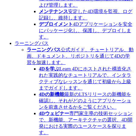
よび管理します。
メンテナンス
安定した4D環境を監視、ログ
記録し、維持します。
デプロイメント
4Dアプリケーションを安全
にパッケージ化し、保護し、デプロイしま
す。
ラーニングパス
ラーニングパス
公式ガイド、チュートリアル、動
画、ドキュメント、リポジトリを通じて4Dの学
習を加速します。
4Dを学ぶ
Learn 4Dにホストされた構造化さ
れた実践的なチュートリアルで、インタラ
クティブなレッスンを通じて初級から上級
までガイドします。
4Dの新機能
最新のLTSリリースの新機能を
確認し、それがどのようにアプリケーショ
ンを前進させるかをご覧ください。
4Dウェビナー
専門家主導の技術セッション
で、新機能、アーキテクチャの選択、4D開
発における実際のユースケースを探りま
す。