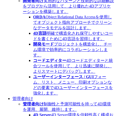
開発者向け
実用的なパターンと技術的な詳細解説
をブログから活用して、より優れた4Dアプリケ
ーションを構築します。
ORDA
Object Relational Data Accessを使用し
てオブジェクト指向アプローチでクリーン
なデータモデルを設計します。
4D言語
明確で構造化され保守しやすいコー
ドを書くために4D言語を習得します。
開発モード
プロジェクトを構造化し、チー
ム環境で効率的にコラボレーションしま
す。
コードエディター
4Dコードエディターと統
合ツールを使用して、より迅速に開発し、
よりスマートにデバッグします。
ユーザーインターフェース / GUI
フォー
ム、リスト、メニュー、印刷オプションな
どの要素で4Dユーザーインターフェースを
強化します。
管理者向け
管理者向け
制御性と予測可能性を持って4D環境
を運用、展開、維持します。
4D Server
4D Server環境を信頼性高く構成お