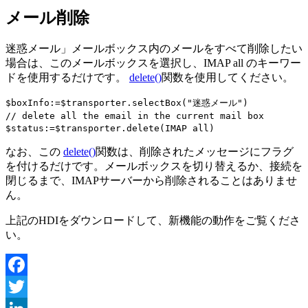
メール削除
迷惑メール」メールボックス内のメールをすべて削除したい
場合は、このメールボックスを選択し、
IMAP all
のキーワー
ドを使用するだけです。
delete()
関数を使用してください。
$boxInfo
:=
$transporter
.
selectBox
("迷惑メール")
// delete all the email in the current mail box
$status
:=
$transporter
.
delete
(
IMAP all
)
なお、この
delete()
関数は、削除されたメッセージにフラグ
を付けるだけです。メールボックスを切り替えるか、接続を
閉じるまで、IMAPサーバーから削除されることはありませ
ん。
上記のHDIをダウンロードして、新機能の動作をご覧くださ
い。
Facebook