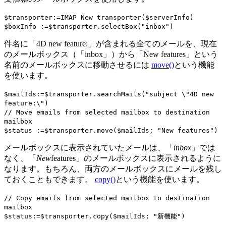
$transporter
:=
IMAP New transporter
(
$serverInfo
)
$boxInfo
:=
$transporter
.
selectBox
("inbox")
件名に「4D new feature:」が含まれる全てのメールを、現在
のメールボックス（「inbox」）から「New features」という
名前のメールボックスに移動させるには
move()
という機能
を使います。
$mailIds
:=
$transporter
.
searchMails
("subject \"4D new
feature:\")
// Move emails from selected mailbox to destination
mailbox
$status
:=
$transporter
.
move
(
$mailIds
; "New features")
メールボックスに表示されていたメールは、「
inbox
」では
なく、「
New
features」のメールボックスに表示されるように
なります。もちろん、両方のメールボックスにメールを残し
ておくこともできます。
copy()
という機能を使います。
// Copy emails from selected mailbox to destination
mailbox
$status
:=
$transporter
.
copy
(
$mailIds
; "新機能")