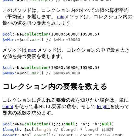
このメソッドは、コレクション内のすべての値の算術平均
（平均値）を返します。
min
メソッドは、コレクション内の
最小の値を持つ要素を返します。
$col
:=New
collection
(10000;50000;10500.5)
$vMin
:=$col.
min
()
// $vMin=10000
メソッドは
max
メソッドは、コレクションの中で最も大き
な値を持つ要素を返します。
$col
:=New
collection
(10000;50000;10500.5)
$vMax
:=$col.
max
()
// $vMax=50000
コレクション内の要素を数える
コレクションに含まれる
要素の
数を知りたい場合は、単に
count
を使って非NULL要素の数を、そして
length
を使って
要素の総数を求めます。
$col
:=New
collection
(1;2;3;
Null
; "a"; "b";
Null
)
$length
:=$col.
length
// $length=7 length は属性
$count
:=$col.
count
()
// $count=5 count はメソッド
です。