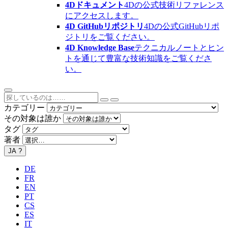
4Dドキュメント
4Dの公式技術リファレンス
にアクセスします。
4D GitHubリポジトリ
4Dの公式GitHubリポ
ジトリをご覧ください。
4D Knowledge Base
テクニカルノートとヒン
トを通じて豊富な技術知識をご覧くださ
い。
カテゴリー
その対象は誰か
タグ
著者
JA
?
DE
FR
EN
PT
CS
ES
IT