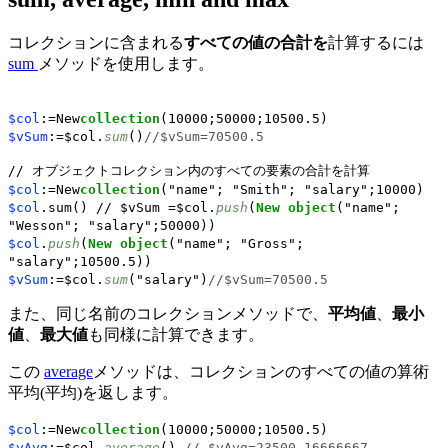
コレクションに含まれる
すべての値の合計を
計算するには
sum
メソッドを使用します。
$col
:=New
collection
(10000;50000;10500.5)
$vSum
:=$col.
sum
()
//$vSum=70500.5
// オブジェクトコレクション内のすべての要素の合計を計算
$col
:=New
collection
("name"; "Smith"; "salary";10000)
$col
.sum() // $vSum =$col.
push
(
New object
("name";
"Wesson"; "salary";50000))
$col
.
push
(
New object
("name"; "Gross";
"salary";10500.5))
$vSum
:=$col.
sum
("salary")
//$vSum=70500.5
また、同じ名前のコレクションメソッドで、
平均値
、
最小
値
、
最大値
も同様に計算できます。
この
average
メソッドは、コレクションのすべての値の算術
平均(平均)を返します。
$col
:=New
collection
(10000;50000;10500.5)
$vAvg
:=$col.
average
()
// $vAvg=23500.16666667