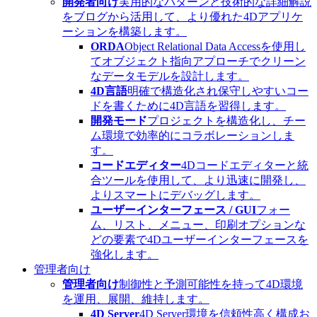
開発者向け
実用的なパターンと技術的な詳細解説
をブログから活用して、より優れた4Dアプリケ
ーションを構築します。
ORDA
Object Relational Data Accessを使用し
てオブジェクト指向アプローチでクリーン
なデータモデルを設計します。
4D言語
明確で構造化され保守しやすいコー
ドを書くために4D言語を習得します。
開発モード
プロジェクトを構造化し、チー
ム環境で効率的にコラボレーションしま
す。
コードエディター
4Dコードエディターと統
合ツールを使用して、より迅速に開発し、
よりスマートにデバッグします。
ユーザーインターフェース / GUI
フォー
ム、リスト、メニュー、印刷オプションな
どの要素で4Dユーザーインターフェースを
強化します。
管理者向け
管理者向け
制御性と予測可能性を持って4D環境
を運用、展開、維持します。
4D Server
4D Server環境を信頼性高く構成お