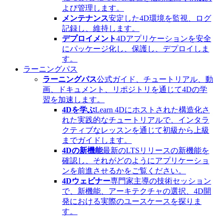
よび管理します。
メンテナンス
安定した4D環境を監視、ログ
記録し、維持します。
デプロイメント
4Dアプリケーションを安全
にパッケージ化し、保護し、デプロイしま
す。
ラーニングパス
ラーニングパス
公式ガイド、チュートリアル、動
画、ドキュメント、リポジトリを通じて4Dの学
習を加速します。
4Dを学ぶ
Learn 4Dにホストされた構造化さ
れた実践的なチュートリアルで、インタラ
クティブなレッスンを通じて初級から上級
までガイドします。
4Dの新機能
最新のLTSリリースの新機能を
確認し、それがどのようにアプリケーショ
ンを前進させるかをご覧ください。
4Dウェビナー
専門家主導の技術セッション
で、新機能、アーキテクチャの選択、4D開
発における実際のユースケースを探りま
す。