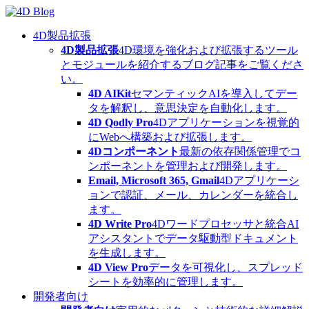
Skip
to
content
4D製品拡張
4D製品拡張
4D環境を強化および拡張するツール
とモジュールを紹介するブログ記事をご覧くださ
い。
4D AIKit
セマンティックAIを導入してデー
タを解釈し、意思決定を自動化します。
4D Qodly Pro
4Dアプリケーションを視覚的
にWebへ構築および拡張します。
4Dコンポーネント
最新の依存関係管理でコ
ンポーネントを管理および開発します。
Email, Microsoft 365, Gmail
4Dアプリケーシ
ョンで認証、メール、カレンダーを統合し
ます。
4D Write Pro
4Dワードプロセッサと統合AI
アシスタントでデータ駆動型ドキュメント
を生成します。
4D View Pro
データを可視化し、スプレッド
シートを効率的に管理します。
開発者向け