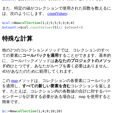
また、特定の値がコレクションで使用された回数を数えるに
は、次のようにします。
countValues
:
$col
:=New
collection
(1;2;5;5;5;3;6;4)
$vCount
:=$col.
countValues
(5)
// $vCount=3
特殊な計算
他の2つのコレクションメソッドでは、コレクションのすべ
ての要素に
コールバックを適用
することができます。基本的
に、コールバックメソッドは
あなたのプロジェクトのメソッ
ドの
ひとつです。あなたがループを書く必要はありません。
4Dがあなたのために処理してくれます。
この
map
メソッドは、コレクションの各要素にコールバック
を適用し、
すべての新しい要素を含む
コレクションを返しま
す。たとえば、コレクション内の各数値の合計に対するパー
センテージを計算する必要がある場合は、
map
を使用すると
簡単です。
$c
:=New
collection
(1;4;9;10;20)