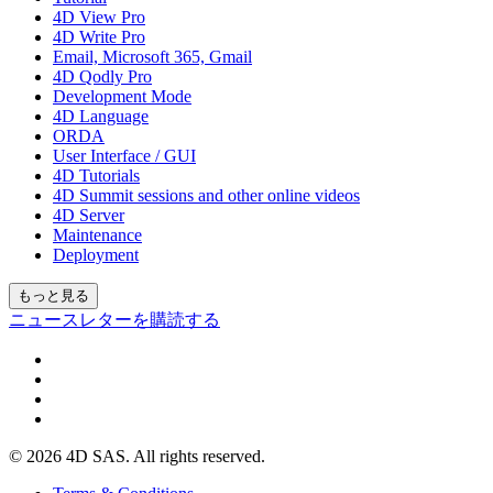
4D View Pro
4D Write Pro
Email, Microsoft 365, Gmail
4D Qodly Pro
Development Mode
4D Language
ORDA
User Interface / GUI
4D Tutorials
4D Summit sessions and other online videos
4D Server
Maintenance
Deployment
もっと見る
ニュースレターを購読する
© 2026 4D SAS. All rights reserved.