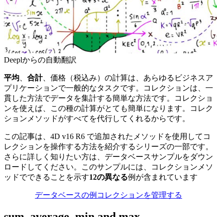
Deeplからの自動翻訳
平均
、
合計
、価格（税込み）の計算は、あらゆるビジネスア
プリケーションで一般的なタスクです。コレクションは、一
貫した方法でデータを集計する簡単な方法です。コレクショ
ンを使えば、この種の計算がとても簡単になります。コレク
ションメソッドがすべてを代行してくれるからです。
この記事は、
4D v16 R6
で追加されたメソッドを使用してコ
レクションを操作する方法を紹介するシリーズの一部です。
さらに詳しく知りたい方は、データベースサンプルをダウン
ロードしてください。このサンプルには、コレクションメソ
ッドでできることを示す
12の異なる
例が含まれています
データベースの例コレクションを管理する
sum, average, min and max