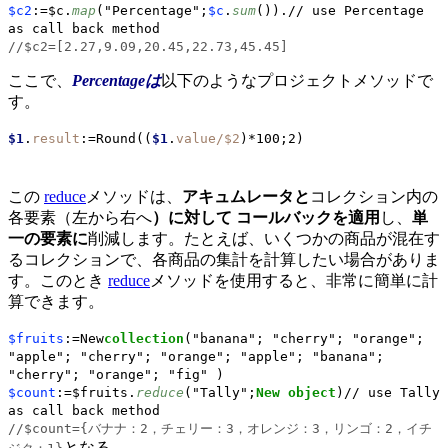
$c2
:=$c.
map
("Percentage";
$c
.
sum
()).
// use Percentage
as call back method
//$c2=[2.27,9.09,20.45,22.73,45.45]
ここで、
Percentageは
以下のようなプロジェクトメソッドで
す。
$1
.
result
:=Round((
$1
.
value/$2
)*100;2)
この
reduce
メソッドは、
アキュムレータと
コレクション内の
各要素（左から右へ
）に対して
コールバックを適用
し、
単
一の要素に
削減します。たとえば、いくつかの商品が混在す
るコレクションで、各商品の集計を計算したい場合がありま
す。このとき
reduce
メソッドを使用すると、非常に簡単に計
算できます。
$fruits
:=New
collection
("banana"; "cherry"; "orange";
"apple"; "cherry"; "orange"; "apple"; "banana";
"cherry"; "orange"; "fig" )
$count
:=$fruits.
reduce
("Tally";
New object
)
// use Tally
as call back method
//$count={バナナ：2，チェリー：3，オレンジ：3，リンゴ：2，イチ
となる。