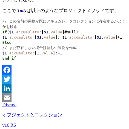
ジク：1}
ここで
Tally
は以下のようなプロジェクトメソッドです。
// この名前の果物が既にアキュムレータコレクションに存在するかどう
かを検索
If
(
$1
.
accumulator
[
$1
.
value
]#Null)
$1
.
accumulator
[
$1
.
value
]:=$1.
accumulator
[
$1
.
value
]+1
Else
// まだ存在しない場合は新しい果物を作成
$1
.
accumulator
[
1
.
value
]:=1
End if
Facebook
Twitter
LinkedIn
Discuss
Email
オブジェクトとコレクション
v16 R6