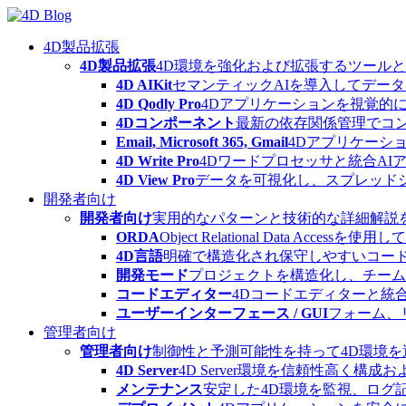
Skip
to
content
4D製品拡張
4D製品拡張
4D環境を強化および拡張するツール
4D AIKit
セマンティックAIを導入してデー
4D Qodly Pro
4Dアプリケーションを視覚的に
4Dコンポーネント
最新の依存関係管理でコ
Email, Microsoft 365, Gmail
4Dアプリケーシ
4D Write Pro
4Dワードプロセッサと統合A
4D View Pro
データを可視化し、スプレッド
開発者向け
開発者向け
実用的なパターンと技術的な詳細解説
ORDA
Object Relational Data
4D言語
明確で構造化され保守しやすいコード
開発モード
プロジェクトを構造化し、チーム
コードエディター
4Dコードエディターと統
ユーザーインターフェース / GUI
フォーム、
管理者向け
管理者向け
制御性と予測可能性を持って4D環境
4D Server
4D Server環境を信頼性高く構成
メンテナンス
安定した4D環境を監視、ログ