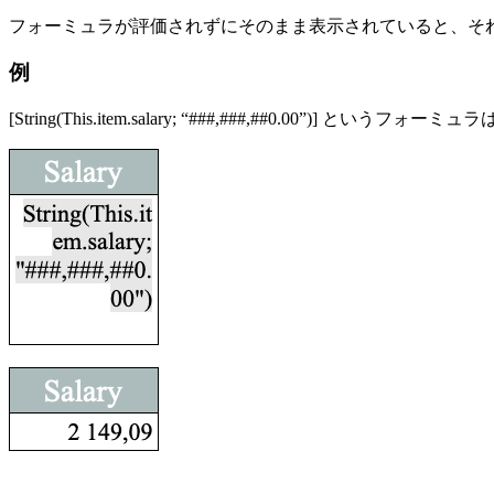
フォーミュラが評価されずにそのまま表示されていると、それ
例
[
String
(
This
.
item
.
salary
; “###,###,##0.00”)] という