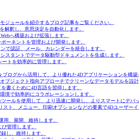
とモジュールを紹介するブログ記事をご覧ください。
タを解釈し、意思決定を自動化します。
Webへ構築および拡張します。
ンポーネントを管理および開発します。
ョンで認証、メール、カレンダーを統合します。
Iアシスタントでデータ駆動型ドキュメントを生成します。
シートを効率的に管理します。
をブログから活用して、より優れた4Dアプリケーションを構築
 Accessを使用してオブジェクト指向アプローチでクリーンなデータモデルを
を書くために4D言語を習得します。
環境で効率的にコラボレーションします。
合ツールを使用して、より迅速に開発し、よりスマートにデバ
リスト、メニュー、印刷オプションなどの要素で4Dユーザー
を運用、展開、維持します。
および管理します。
記録し、維持します。