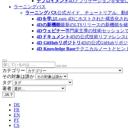
デプロイメント
4Dアプリケーションを安全
ラーニングパス
ラーニングパス
公式ガイド、チュートリアル、動
4Dを学ぶ
Learn 4Dにホストされた構
4Dの新機能
最新のLTSリリースの新機能を
4Dウェビナー
専門家主導の技術セッション
4Dドキュメント
4Dの公式技術リファレンス
4D GitHubリポジトリ
4Dの公式GitHubリ
4D Knowledge Base
テクニカルノートとヒン
カテゴリー
その対象は誰か
タグ
著者
JA
?
DE
FR
EN
PT
CS