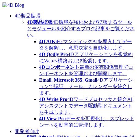
Skip
to
content
4D製品拡張
4D製品拡張
4D環境を強化および拡張するツール
とモジュールを紹介するブログ記事をご覧くださ
い。
4D AIKit
セマンティックAIを導入してデー
タを解釈し、意思決定を自動化します。
4D Qodly Pro
4Dアプリケーションを視覚的
にWebへ構築および拡張します。
4Dコンポーネント
最新の依存関係管理でコ
ンポーネントを管理および開発します。
Email, Microsoft 365, Gmail
4Dアプリケーシ
ョンで認証、メール、カレンダーを統合し
ます。
4D Write Pro
4Dワードプロセッサと統合AI
アシスタントでデータ駆動型ドキュメント
を生成します。
4D View Pro
データを可視化し、スプレッド
シートを効率的に管理します。
開発者向け