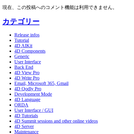
現在、この投稿へのコメント機能は利用できません。
カテゴリー
Release infos
Tutorial
4D AIKit
4D Components
Generic
User Interface
Back End
4D View Pro
4D Write Pro
Email, Microsoft 365, Gmail
4D Qodly Pro
Development Mode
4D Language
ORDA
User Interface / GUI
4D Tutorials
4D Summit sessions and other online videos
4D Server
Maintenance