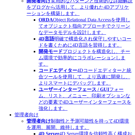
開発者向け
実用的なパターンと技術的な詳細解説
をブログから活用して、より優れた4Dアプリケ
ーションを構築します。
ORDA
Object Relational Data Accessを使用し
てオブジェクト指向アプローチでクリーン
なデータモデルを設計します。
4D言語
明確で構造化され保守しやすいコー
ドを書くために4D言語を習得します。
開発モード
プロジェクトを構造化し、チー
ム環境で効率的にコラボレーションしま
す。
コードエディター
4Dコードエディターと統
合ツールを使用して、より迅速に開発し、
よりスマートにデバッグします。
ユーザーインターフェース / GUI
フォー
ム、リスト、メニュー、印刷オプションな
どの要素で4Dユーザーインターフェースを
強化します。
管理者向け
管理者向け
制御性と予測可能性を持って4D環境
を運用、展開、維持します。
4D Server
4D Server環境を信頼性高く構成お