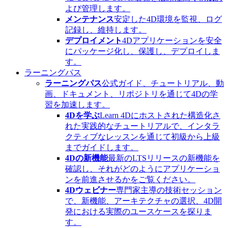
よび管理します。
メンテナンス
安定した4D環境を監視、ログ
記録し、維持します。
デプロイメント
4Dアプリケーションを安全
にパッケージ化し、保護し、デプロイしま
す。
ラーニングパス
ラーニングパス
公式ガイド、チュートリアル、動
画、ドキュメント、リポジトリを通じて4Dの学
習を加速します。
4Dを学ぶ
Learn 4Dにホストされた構造化さ
れた実践的なチュートリアルで、インタラ
クティブなレッスンを通じて初級から上級
までガイドします。
4Dの新機能
最新のLTSリリースの新機能を
確認し、それがどのようにアプリケーショ
ンを前進させるかをご覧ください。
4Dウェビナー
専門家主導の技術セッション
で、新機能、アーキテクチャの選択、4D開
発における実際のユースケースを探りま
す。