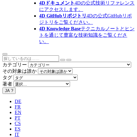
4Dドキュメント
4Dの公式技術リファレンス
にアクセスします。
4D GitHubリポジトリ
4Dの公式GitHubリポ
ジトリをご覧ください。
4D Knowledge Base
テクニカルノートとヒン
トを通じて豊富な技術知識をご覧くださ
い。
カテゴリー
その対象は誰か
タグ
著者
JA
?
DE
FR
EN
PT
CS
ES
IT