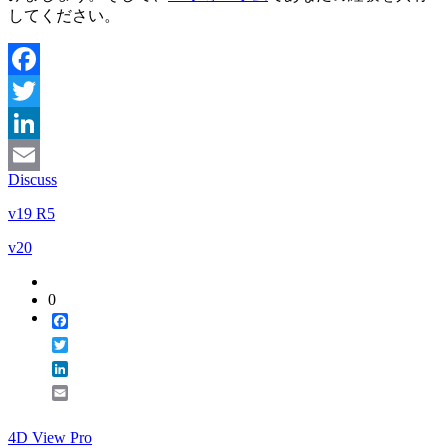
してください。
Facebook
Twitter
LinkedIn
Discuss
Email
v19 R5
v20
0
Facebook
Twitter
LinkedIn
Email
4D View Pro