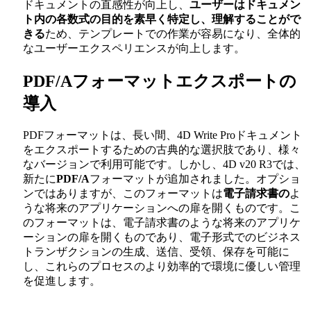
ドキュメントの直感性が向上し、
ユーザーはドキュメン
ト内の各数式の目的を素早く特定し、理解することがで
きる
ため、テンプレートでの作業が容易になり、全体的
なユーザーエクスペリエンスが向上します。
PDF/Aフォーマットエクスポートの
導入
PDFフォーマットは、長い間、4D Write Proドキュメント
をエクスポートするための古典的な選択肢であり、様々
なバージョンで利用可能です。しかし、4D v20 R3では、
新たに
PDF/A
フォーマットが追加されました。オプショ
ンではありますが、このフォーマットは
電子請求書の
よ
うな将来のアプリケーションへの扉を開くものです。こ
のフォーマットは、電子請求書のような将来のアプリケ
ーションの扉を開くものであり、電子形式でのビジネス
トランザクションの生成、送信、受領、保存を可能に
し、これらのプロセスのより効率的で環境に優しい管理
を促進します。