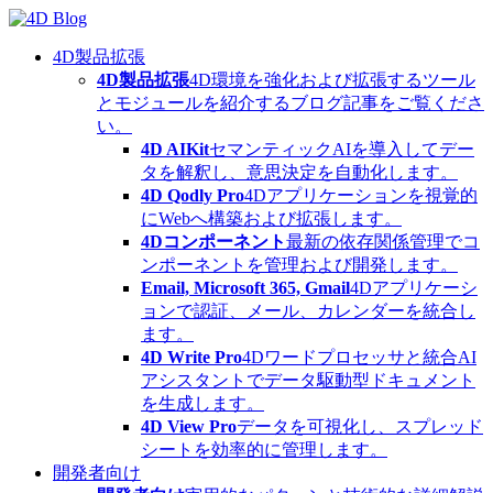
Skip
to
content
4D製品拡張
4D製品拡張
4D環境を強化および拡張するツール
とモジュールを紹介するブログ記事をご覧くださ
い。
4D AIKit
セマンティックAIを導入してデー
タを解釈し、意思決定を自動化します。
4D Qodly Pro
4Dアプリケーションを視覚的
にWebへ構築および拡張します。
4Dコンポーネント
最新の依存関係管理でコ
ンポーネントを管理および開発します。
Email, Microsoft 365, Gmail
4Dアプリケーシ
ョンで認証、メール、カレンダーを統合し
ます。
4D Write Pro
4Dワードプロセッサと統合AI
アシスタントでデータ駆動型ドキュメント
を生成します。
4D View Pro
データを可視化し、スプレッド
シートを効率的に管理します。
開発者向け