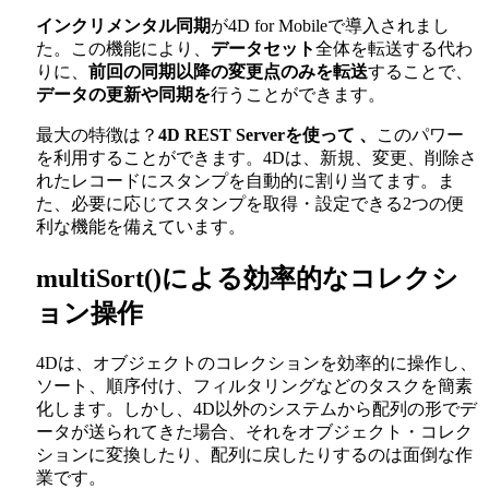
インクリメンタル同期
が4D for Mobileで導入されまし
た。この機能により、
データセット
全体を転送する代わ
りに、
前回の同期以降の変更点のみを転送
することで、
データの更新や同期を
行うことができます。
最大の特徴は？
4D REST Serverを使って
、
このパワー
を利用することができます。4Dは、新規、変更、削除さ
れたレコードにスタンプを自動的に割り当てます。ま
た、必要に応じてスタンプを取得・設定できる2つの便
利な機能を備えています。
multiSort()による効率的なコレクシ
ョン操作
4Dは、オブジェクトのコレクションを効率的に操作し、
ソート、順序付け、フィルタリングなどのタスクを簡素
化します。しかし、4D以外のシステムから配列の形でデ
ータが送られてきた場合、それをオブジェクト・コレク
ションに変換したり、配列に戻したりするのは面倒な作
業です。