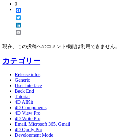
0
Facebook
Twitter
LinkedIn
Email
現在、この投稿へのコメント機能は利用できません。
カテゴリー
Release infos
Generic
User Interface
Back End
Tutorial
4D AIKit
4D Components
4D View Pro
4D Write Pro
Email, Microsoft 365, Gmail
4D Qodly Pro
Development Mode