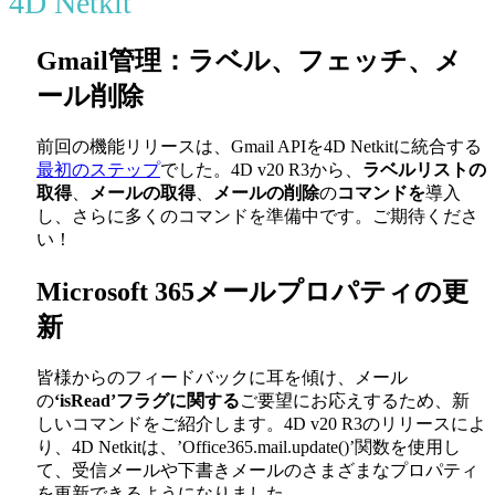
4D Netkit
Gmail管理：ラベル、フェッチ、メ
ール削除
前回の機能リリースは、Gmail APIを4D Netkitに統合する
最初のステップ
でした。4D v20 R3から、
ラベルリストの
取得
、
メールの取得
、
メールの削除
の
コマンドを
導入
し、さらに多くのコマンドを準備中です。ご期待くださ
い！
Microsoft 365メールプロパティの更
新
皆様からのフィードバックに耳を傾け、メール
の
‘isRead’フラグに関する
ご要望にお応えするため、新
しいコマンドをご紹介します。4D v20 R3のリリースによ
り、4D Netkitは、’Office365.mail.update()’関数を使用し
て、受信メールや下書きメールのさまざまなプロパティ
を更新できるようになりました。