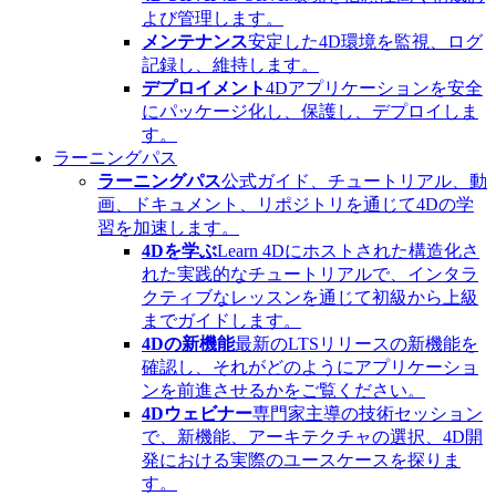
よび管理します。
メンテナンス
安定した4D環境を監視、ログ
記録し、維持します。
デプロイメント
4Dアプリケーションを安全
にパッケージ化し、保護し、デプロイしま
す。
ラーニングパス
ラーニングパス
公式ガイド、チュートリアル、動
画、ドキュメント、リポジトリを通じて4Dの学
習を加速します。
4Dを学ぶ
Learn 4Dにホストされた構造化さ
れた実践的なチュートリアルで、インタラ
クティブなレッスンを通じて初級から上級
までガイドします。
4Dの新機能
最新のLTSリリースの新機能を
確認し、それがどのようにアプリケーショ
ンを前進させるかをご覧ください。
4Dウェビナー
専門家主導の技術セッション
で、新機能、アーキテクチャの選択、4D開
発における実際のユースケースを探りま
す。