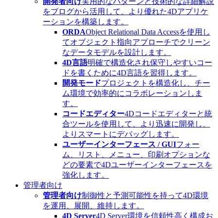
開発者向け
実用的なパターンと技術的な詳細解説
をブログから活用して、より優れた4Dアプリケ
ーションを構築します。
ORDA
Object Relational Data Accessを使用し
てオブジェクト指向アプローチでクリーン
なデータモデルを設計します。
4D言語
明確で構造化され保守しやすいコー
ドを書くために4D言語を習得します。
開発モード
プロジェクトを構造化し、チー
ム環境で効率的にコラボレーションしま
す。
コードエディター
4Dコードエディターと統
合ツールを使用して、より迅速に開発し、
よりスマートにデバッグします。
ユーザーインターフェース / GUI
フォー
ム、リスト、メニュー、印刷オプションな
どの要素で4Dユーザーインターフェースを
強化します。
管理者向け
管理者向け
制御性と予測可能性を持って4D環境
を運用、展開、維持します。
4D Server
4D Server環境を信頼性高く構成お