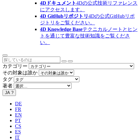
4Dドキュメント
4Dの公式技術リファレンス
にアクセスします。
4D GitHubリポジトリ
4Dの公式GitHubリポ
ジトリをご覧ください。
4D Knowledge Base
テクニカルノートとヒン
トを通じて豊富な技術知識をご覧くださ
い。
カテゴリー
その対象は誰か
タグ
著者
JA
?
DE
FR
EN
PT
CS
ES
IT