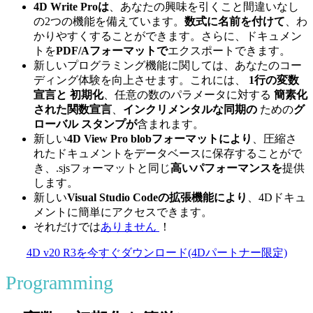
4D Write Proは
、あなたの興味を引くこと間違いなし
の2つの機能を備えています。
数式に名前を付けて
、わ
かりやすくすることができます。さらに、ドキュメン
トを
PDF/Aフォーマットで
エクスポートできます。
新しいプログラミング機能に関しては、あなたのコー
ディング体験を向上させます。これには、
1行の変数
宣言と
初期化
、任意の数のパラメータに対する
簡素化
された関数宣言
、
インクリメンタルな同期の
ための
グ
ローバル
スタンプが
含まれます。
新しい
4D View Pro
blobフォーマットにより
、圧縮さ
れたドキュメントをデータベースに保存することがで
き、.sjsフォーマットと同じ
高いパフォーマンスを
提供
します。
新しい
Visual Studio Codeの拡張機能により
、4Dドキュ
メントに簡単にアクセスできます。
それだけでは
ありません
！
4D v20 R3を今すぐダウンロード(4Dパートナー限定)
Programming