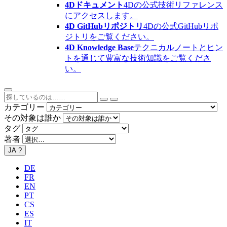
4Dドキュメント
4Dの公式技術リファレンス
にアクセスします。
4D GitHubリポジトリ
4Dの公式GitHubリポ
ジトリをご覧ください。
4D Knowledge Base
テクニカルノートとヒン
トを通じて豊富な技術知識をご覧くださ
い。
カテゴリー
その対象は誰か
タグ
著者
JA
?
DE
FR
EN
PT
CS
ES
IT