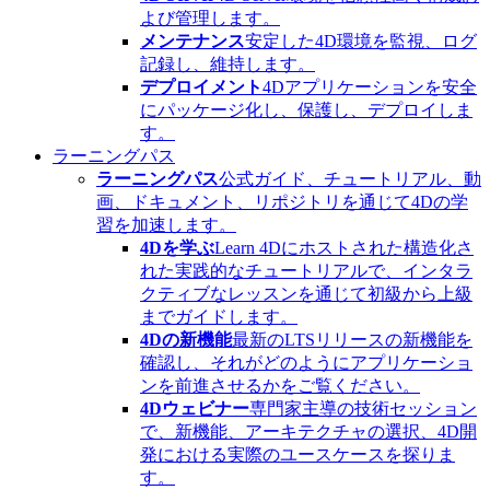
よび管理します。
メンテナンス
安定した4D環境を監視、ログ
記録し、維持します。
デプロイメント
4Dアプリケーションを安全
にパッケージ化し、保護し、デプロイしま
す。
ラーニングパス
ラーニングパス
公式ガイド、チュートリアル、動
画、ドキュメント、リポジトリを通じて4Dの学
習を加速します。
4Dを学ぶ
Learn 4Dにホストされた構造化さ
れた実践的なチュートリアルで、インタラ
クティブなレッスンを通じて初級から上級
までガイドします。
4Dの新機能
最新のLTSリリースの新機能を
確認し、それがどのようにアプリケーショ
ンを前進させるかをご覧ください。
4Dウェビナー
専門家主導の技術セッション
で、新機能、アーキテクチャの選択、4D開
発における実際のユースケースを探りま
す。