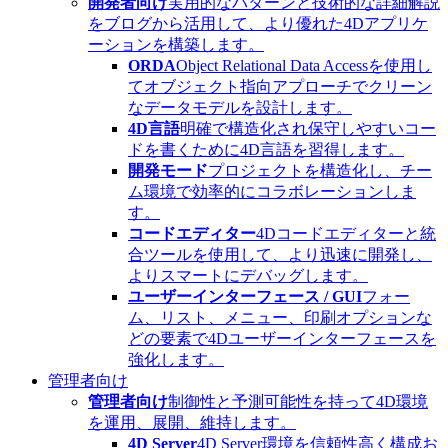
開発者向け
実用的なパターンと技術的な詳細解説
をブログから活用して、より優れた4Dアプリケ
ーションを構築します。
ORDA
Object Relational Data Accessを使用し
てオブジェクト指向アプローチでクリーン
なデータモデルを設計します。
4D言語
明確で構造化され保守しやすいコー
ドを書くために4D言語を習得します。
開発モード
プロジェクトを構造化し、チー
ム環境で効率的にコラボレーションしま
す。
コードエディター
4Dコードエディターと統
合ツールを使用して、より迅速に開発し、
よりスマートにデバッグします。
ユーザーインターフェース / GUI
フォー
ム、リスト、メニュー、印刷オプションな
どの要素で4Dユーザーインターフェースを
強化します。
管理者向け
管理者向け
制御性と予測可能性を持って4D環境
を運用、展開、維持します。
4D Server
4D Server環境を信頼性高く構成お