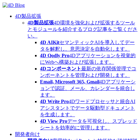
Skip
to
content
4D製品拡張
4D製品拡張
4D環境を強化および拡張するツール
とモジュールを紹介するブログ記事をご覧くださ
い。
4D AIKit
セマンティックAIを導入してデー
タを解釈し、意思決定を自動化します。
4D Qodly Pro
4Dアプリケーションを視覚的
にWebへ構築および拡張します。
4Dコンポーネント
最新の依存関係管理でコ
ンポーネントを管理および開発します。
Email, Microsoft 365, Gmail
4Dアプリケーシ
ョンで認証、メール、カレンダーを統合し
ます。
4D Write Pro
4Dワードプロセッサと統合AI
アシスタントでデータ駆動型ドキュメント
を生成します。
4D View Pro
データを可視化し、スプレッド
シートを効率的に管理します。
開発者向け