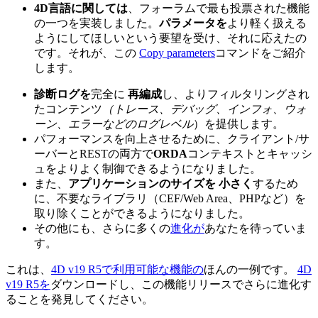
4D言語に関しては
、フォーラムで最も投票された機能
の一つを実装しました。
パラメータを
より軽く扱える
ようにしてほしいという要望を受け、それに応えたの
です。それが、この
Copy parameters
コマンドをご紹介
します。
診断ログを
完全に
再編成
し、よりフィルタリングされ
たコンテンツ
（トレース、デバッグ、インフォ、ウォ
ーン、エラーなどのログレベル
）を提供します。
パフォーマンスを向上させるために、クライアント/サ
ーバーとRESTの両方で
ORDA
コンテキストとキャッシ
ュをよりよく制御できるようになりました。
また、
アプリケーションのサイズを
小さく
するため
に、不要なライブラリ（CEF/Web Area、PHPなど）を
取り除くことができるようになりました。
その他にも、さらに多くの
進化が
あなたを待っていま
す。
これは、
4D v19 R5で利用可能な機能の
ほんの一例です
。
4D
v19 R5を
ダウンロードし、この機能リリースでさらに進化す
ることを発見してください。