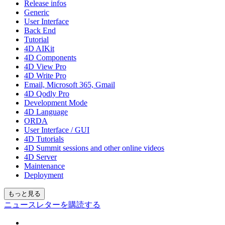
Release infos
Generic
User Interface
Back End
Tutorial
4D AIKit
4D Components
4D View Pro
4D Write Pro
Email, Microsoft 365, Gmail
4D Qodly Pro
Development Mode
4D Language
ORDA
User Interface / GUI
4D Tutorials
4D Summit sessions and other online videos
4D Server
Maintenance
Deployment
もっと見る
ニュースレターを購読する