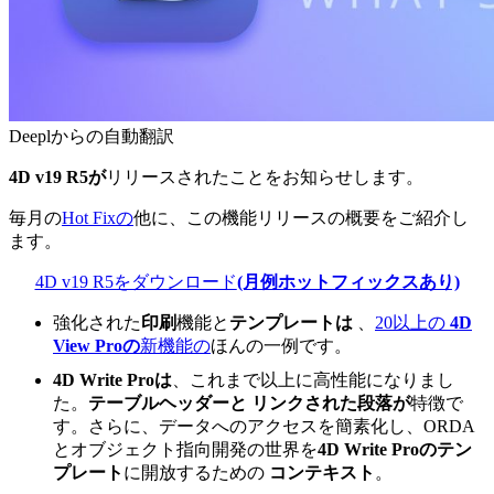
Deeplからの自動翻訳
4D v19 R5が
リリースされたことをお知らせします。
毎月の
Hot Fixの
他に、この機能リリースの概要をご紹介し
ます。
4D v19 R5をダウンロード
(月例ホットフィックスあり)
強化された
印刷
機能と
テンプレートは
、
20以上の
4D
View Proの
新機能の
ほんの一例です。
4D Write Proは
、これまで以上に高性能になりまし
た。
テーブルヘッダーと
リンクされた段落が
特徴で
す。さらに、データへのアクセスを簡素化し、ORDA
とオブジェクト指向開発の世界を
4D Write Proのテン
プレート
に開放するための
コンテキスト
。