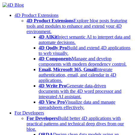
Skip
to
4D Product Extensions
content
4D Product Extensions
Explore blog posts featuring
tools and modules to enhance and extend your 4D
environment.
4D AIKit
Inject semantic AI to interpret data and
automate decisions.
4D Qodly Pro
Build and extend 4D applications
to web visually.
4D Components
Manage and develop
components with modern dependency control.
Email, Microsoft 365, Gmail
Integrate
authentication, email, and calendar in 4D
applications.
4D Write Pro
Generate data-driven
documents with the 4D word processor and
integrated AI assistant.
4D View Pro
Visualize data and manage
spreadsheets effectively.
For Developers
For Developers
Build better 4D applications with
practical patterns and technical deep dives from our
blog.
ORDA
Design clean data models using an