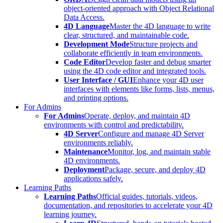
object-oriented approach with Object Relational
Data Access.
4D Language
Master the 4D language to write
clear, structured, and maintainable code.
Development Mode
Structure projects and
collaborate efficiently in team environments.
Code Editor
Develop faster and debug smarter
using the 4D code editor and integrated tools.
User Interface / GUI
Enhance your 4D user
interfaces with elements like forms, lists, menus,
and printing options.
For Admins
For Admins
Operate, deploy, and maintain 4D
environments with control and predictability.
4D Server
Configure and manage 4D Server
environments reliably.
Maintenance
Monitor, log, and maintain stable
4D environments.
Deployment
Package, secure, and deploy 4D
applications safely.
Learning Paths
Learning Paths
Official guides, tutorials, videos,
documentation, and repositories to accelerate your 4D
learning journey.