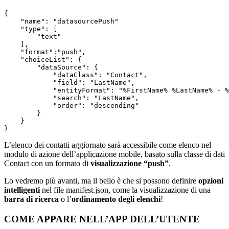
{

    "name": "datasourcePush"

    "type": [

        "text"

    ],

    "format":"push",

    "choiceList": {

        "dataSource": {

            "dataClass": "Contact",

            "field": "LastName",

            "entityFormat": "%FirstName% %LastName% - %
            "search": "LastName",

            "order": "descending" 

        }

    }

}
L’elenco dei contatti aggiornato sarà accessibile come elenco nel
modulo di azione dell’applicazione mobile, basato sulla classe di dati
Contact con un formato di
visualizzazione “push”
.
Lo vedremo più avanti, ma il bello è che si possono definire
opzioni
intelligenti
nel file manifest.json, come la visualizzazione di una
barra di ricerca
o l’
ordinamento degli elenchi
!
COME APPARE NELL’APP DELL’UTENTE