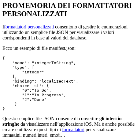
PROMEMORIA DEI FORMATTATORI
PERSONALIZZATI
I
formattatori personalizzati
consentono di gestire le enumerazioni
utilizzando un semplice file JSON per visualizzare i valori
corrispondenti in base ai valori del database.
Ecco un esempio di file manifest.json:
{

    "name": "integerToString",

    "type": [

        "integer"

    ],

    "binding": "localizedText",

    "choiceList": {

        "0":"To Do",

        "1":"In Progress",

        "2":"Done"

     }

}
Questo semplice file JSON consente di convertire
gli interi in
stringhe
da visualizzare nell’applicazione iOS. Ma è anche possibile
creare e utilizzare questi tipi di
formattatori
per visualizzare
immagini, numeri interi, emoji…