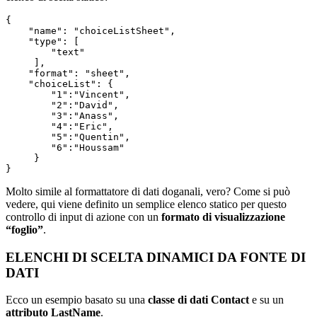
{

    "name": "choiceListSheet",

    "type": [

        "text"

     ],

    "format": "sheet",

    "choiceList": {

        "1":"Vincent",

        "2":"David",

        "3":"Anass",

        "4":"Eric",

        "5":"Quentin",

        "6":"Houssam"

     }

}
Molto simile al formattatore di dati doganali, vero? Come si può
vedere, qui viene definito un semplice elenco statico per questo
controllo di input di azione con un
formato di visualizzazione
“foglio”
.
ELENCHI DI SCELTA DINAMICI DA FONTE DI
DATI
Ecco un esempio basato su una
classe di dati Contact
e su un
attributo LastName
.