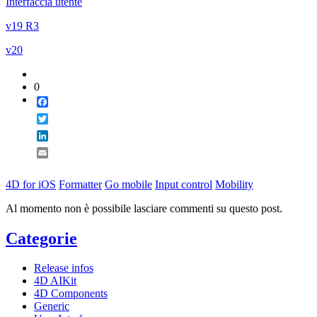
Interfaccia utente
v19 R3
v20
0
Facebook
Twitter
LinkedIn
Email
4D for iOS
Formatter
Go mobile
Input control
Mobility
Al momento non è possibile lasciare commenti su questo post.
Categorie
Release infos
4D AIKit
4D Components
Generic