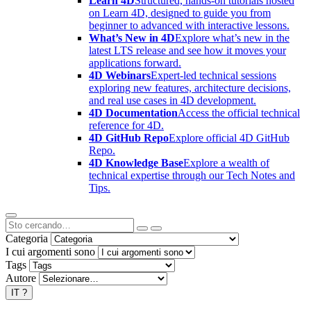
Learn 4D
Structured, hands-on tutorials hosted
on Learn 4D, designed to guide you from
beginner to advanced with interactive lessons.
What’s New in 4D
Explore what’s new in the
latest LTS release and see how it moves your
applications forward.
4D Webinars
Expert-led technical sessions
exploring new features, architecture decisions,
and real use cases in 4D development.
4D Documentation
Access the official technical
reference for 4D.
4D GitHub Repo
Explore official 4D GitHub
Repo.
4D Knowledge Base
Explore a wealth of
technical expertise through our Tech Notes and
Tips.
Categoria
I cui argomenti sono
Tags
Autore
IT
?