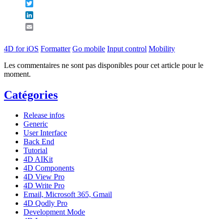
Twitter
LinkedIn
Email
4D for iOS
Formatter
Go mobile
Input control
Mobility
Les commentaires ne sont pas disponibles pour cet article pour le
moment.
Catégories
Release infos
Generic
User Interface
Back End
Tutorial
4D AIKit
4D Components
4D View Pro
4D Write Pro
Email, Microsoft 365, Gmail
4D Qodly Pro
Development Mode