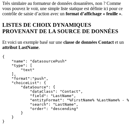
Très similaire au formateur de données douanières, non ? Comme
vous pouvez le voir, une simple liste statique est définie ici pour ce
contrôle de saisie d’action avec un
format d’affichage « feuille »
.
LISTES DE CHOIX DYNAMIQUES
PROVENANT DE LA SOURCE DE DONNÉES
Et voici un exemple basé sur une
classe de données Contact
et un
attribut LastName
.
{

    "name": "datasourcePush"

    "type": [

        "text"

    ],

    "format":"push",

    "choiceList": {

        "dataSource": {

            "dataClass": "Contact",

            "field": "LastName",

            "entityFormat": "%FirstName% %LastName% - %
            "search": "LastName",

            "order": "descending" 

        }

    }

}