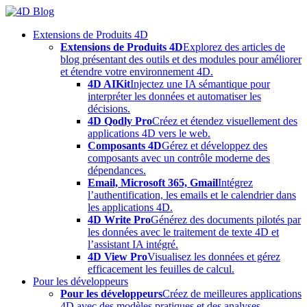
Skip
to
Extensions de Produits 4D
content
Extensions de Produits 4D
Explorez des articles de
blog présentant des outils et des modules pour améliorer
et étendre votre environnement 4D.
4D AIKit
Injectez une IA sémantique pour
interpréter les données et automatiser les
décisions.
4D Qodly Pro
Créez et étendez visuellement des
applications 4D vers le web.
Composants 4D
Gérez et développez des
composants avec un contrôle moderne des
dépendances.
Email, Microsoft 365, Gmail
Intégrez
l’authentification, les emails et le calendrier dans
les applications 4D.
4D Write Pro
Générez des documents pilotés par
les données avec le traitement de texte 4D et
l’assistant IA intégré.
4D View Pro
Visualisez les données et gérez
efficacement les feuilles de calcul.
Pour les développeurs
Pour les développeurs
Créez de meilleures applications
4D avec des modèles pratiques et des analyses