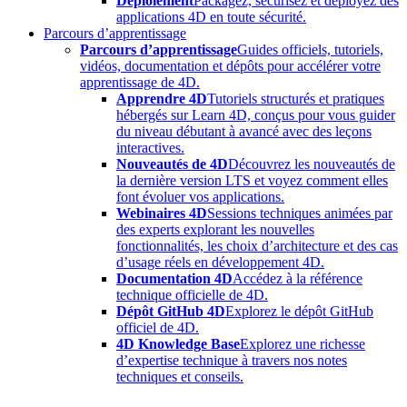
Déploiement
Packagez, sécurisez et déployez des
applications 4D en toute sécurité.
Parcours d’apprentissage
Parcours d’apprentissage
Guides officiels, tutoriels,
vidéos, documentation et dépôts pour accélérer votre
apprentissage de 4D.
Apprendre 4D
Tutoriels structurés et pratiques
hébergés sur Learn 4D, conçus pour vous guider
du niveau débutant à avancé avec des leçons
interactives.
Nouveautés de 4D
Découvrez les nouveautés de
la dernière version LTS et voyez comment elles
font évoluer vos applications.
Webinaires 4D
Sessions techniques animées par
des experts explorant les nouvelles
fonctionnalités, les choix d’architecture et des cas
d’usage réels en développement 4D.
Documentation 4D
Accédez à la référence
technique officielle de 4D.
Dépôt GitHub 4D
Explorez le dépôt GitHub
officiel de 4D.
4D Knowledge Base
Explorez une richesse
d’expertise technique à travers nos notes
techniques et conseils.