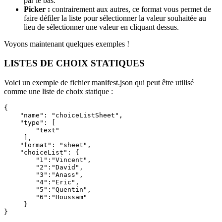
par le bas.
Picker :
contrairement aux autres, ce format vous permet de
faire défiler la liste pour sélectionner la valeur souhaitée au
lieu de sélectionner une valeur en cliquant dessus.
Voyons maintenant quelques exemples !
LISTES DE CHOIX STATIQUES
Voici un exemple de fichier manifest.json qui peut être utilisé
comme une liste de choix statique :
{

    "name": "choiceListSheet",

    "type": [

        "text"

     ],

    "format": "sheet",

    "choiceList": {

        "1":"Vincent",

        "2":"David",

        "3":"Anass",

        "4":"Eric",

        "5":"Quentin",

        "6":"Houssam"

     }

}