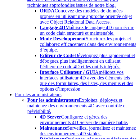
techniques approfondies issues de notre blog.
ORDA
Concevez des modèles de données
propres en utilisant une approche orientée objet
avec Object Relational Data Access.
Langage 4D
Maîtrisez le langage 4D pour écrire
un code clair, structuré et maintenable.
Mode Développement
Structurez les projets et
collaborez efficacement dans des environnements
d’équipe.
Éditeur de Code
Développez plus rapidement et
déboguez plus intelligemment en utilisant
l’éditeur de code 4D et les outils intégrés.
Interface Utilisateur / GUI
Améliorez vos
interfaces utilisateur 4D avec des éléments tels
que des formulaires, des listes, des menus et des
options d’impression.
Pour les administrateurs
Pour les administrateurs
Exploitez, déployez et
maintenez des environnements 4D avec contrôle et
prévisibilité.
4D Server
Configurez et gérez des
environnements 4D Server de manière fiable.
Maintenance
Surveillez, journalisez et maintenez
des environnements 4D stables.