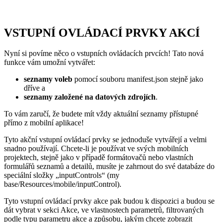
VSTUPNÍ OVLÁDACÍ PRVKY AKCÍ
Nyní si povíme něco o vstupních ovládacích prvcích! Tato nová
funkce vám umožní vytvářet:
seznamy voleb
pomocí souboru manifest.json stejně jako
dříve a
seznamy založené na datových zdrojích
.
To vám zaručí, že budete mít vždy aktuální seznamy přístupné
přímo z mobilní aplikace!
Tyto akční vstupní ovládací prvky se jednoduše vytvářejí a velmi
snadno používají. Chcete-li je používat ve svých mobilních
projektech, stejně jako v případě formátovačů nebo vlastních
formulářů seznamů a detailů, musíte je zahrnout do své databáze do
speciální složky „inputControls“ (my
base/Resources/mobile/inputControl).
Tyto vstupní ovládací prvky akce pak budou k dispozici a budou se
dát vybrat v sekci Akce, ve vlastnostech parametrů, filtrovaných
podle typu parametru akce a způsobu, jakým chcete zobrazit