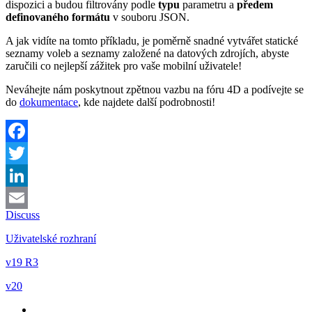
dispozici a budou filtrovány podle
typu
parametru a
předem
definovaného formátu
v souboru JSON.
A jak vidíte na tomto příkladu, je poměrně snadné vytvářet statické
seznamy voleb a seznamy založené na datových zdrojích, abyste
zaručili co nejlepší zážitek pro vaše mobilní uživatele!
Neváhejte nám poskytnout zpětnou vazbu na fóru 4D a podívejte se
do
dokumentace
, kde najdete další podrobnosti!
Facebook
Twitter
LinkedIn
Discuss
Email
Uživatelské rozhraní
v19 R3
v20