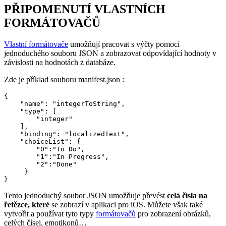
PŘIPOMENUTÍ VLASTNÍCH
FORMÁTOVAČŮ
Vlastní formátovače
umožňují pracovat s výčty pomocí
jednoduchého souboru JSON a zobrazovat odpovídající hodnoty v
závislosti na hodnotách z databáze.
Zde je příklad souboru manifest.json :
{

    "name": "integerToString",

    "type": [

        "integer"

    ],

    "binding": "localizedText",

    "choiceList": {

        "0":"To Do",

        "1":"In Progress",

        "2":"Done"

     }

}
Tento jednoduchý soubor JSON umožňuje převést
celá čísla na
řetězce, které
se zobrazí v aplikaci pro iOS. Můžete však také
vytvořit a používat tyto typy
formátovačů
pro zobrazení obrázků,
celých čísel, emotikonů…