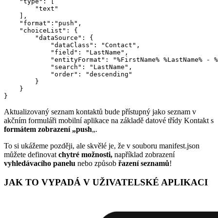
    "type": [

        "text"

    ],

    "format":"push",

    "choiceList": {

        "dataSource": {

            "dataClass": "Contact",

            "field": "LastName",

            "entityFormat": "%FirstName% %LastName% - %
            "search": "LastName",

            "order": "descending" 

        }

    }

}
Aktualizovaný seznam kontaktů bude přístupný jako seznam v
akčním formuláři mobilní aplikace na základě datové třídy Kontakt s
formátem zobrazení „push
„.
To si ukážeme později, ale skvělé je, že v souboru manifest.json
můžete definovat
chytré možnosti,
například zobrazení
vyhledávacího panelu
nebo způsob
řazení seznamů
!
JAK TO VYPADÁ V UŽIVATELSKÉ APLIKACI