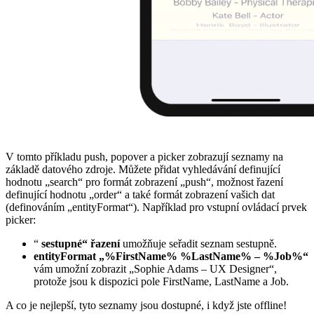
V tomto příkladu push, popover a picker zobrazují seznamy na
základě datového zdroje. Můžete přidat vyhledávání definující
hodnotu „search“ pro formát zobrazení „push“, možnost řazení
definující hodnotu „order“ a také formát zobrazení vašich dat
(definováním „entityFormat“). Například pro vstupní ovládací prvek
picker:
“
sestupné“ řazení
umožňuje seřadit seznam sestupně.
entityFormat „%FirstName% %LastName% – %Job%“
vám umožní zobrazit „Sophie Adams – UX Designer“,
protože jsou k dispozici pole FirstName, LastName a Job.
A co je nejlepší, tyto seznamy jsou dostupné, i když jste offline!