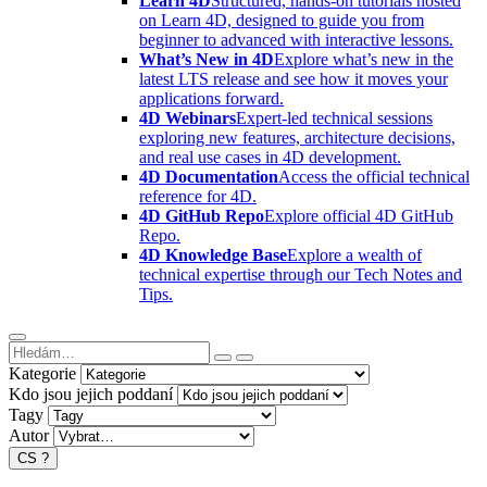
Learn 4D
Structured, hands-on tutorials hosted
on Learn 4D, designed to guide you from
beginner to advanced with interactive lessons.
What’s New in 4D
Explore what’s new in the
latest LTS release and see how it moves your
applications forward.
4D Webinars
Expert-led technical sessions
exploring new features, architecture decisions,
and real use cases in 4D development.
4D Documentation
Access the official technical
reference for 4D.
4D GitHub Repo
Explore official 4D GitHub
Repo.
4D Knowledge Base
Explore a wealth of
technical expertise through our Tech Notes and
Tips.
Kategorie
Kdo jsou jejich poddaní
Tagy
Autor
CS
?