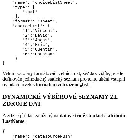
    "name": "choiceListSheet",

    "type": [

        "text"

     ],

    "format": "sheet",

    "choiceList": {

        "1":"Vincent",

        "2":"David",

        "3":"Anass",

        "4":"Eric",

        "5":"Quentin",

        "6":"Houssam"

     }

}
Velmi podobný formátovači celních dat, že? Jak vidíte, je zde
definován jednoduchý statický seznam pro tento akční vstupní
ovládací prvek s
formátem zobrazení „list
„.
DYNAMICKÉ VÝBĚROVÉ SEZNAMY ZE
ZDROJE DAT
A zde je příklad založený na
datové třídě Contact
a
atributu
LastName
.
{

    "name": "datasourcePush"
