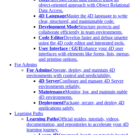
object-oriented approach with Object Relational
Data Access.
4D Language
Master the 4D language to write
clear, structured, and maintainable code.
Development Mode
Structure projects and
collaborate efficiently in team environments.
Code Editor
Develop faster and debug smarter
using the 4D code editor and integrated tools.
User Interface / GUI
Enhance your 4D user
interfaces with elements like forms, lists, menus,
and printing options.
For Admins
For Admins
Operate, deploy, and maintain 4D
environments with control and predictability.
4D Server
Configure and manage 4D Server
environments reliably.
Maintenance
Monitor, log, and maintain stable
4D environments.
Deployment
Package, secure, and deploy 4D
applications safely.
Learning Paths
Learning Paths
Official guides, tutorials, videos,
documentation, and repositories to accelerate your 4D
learning journey.