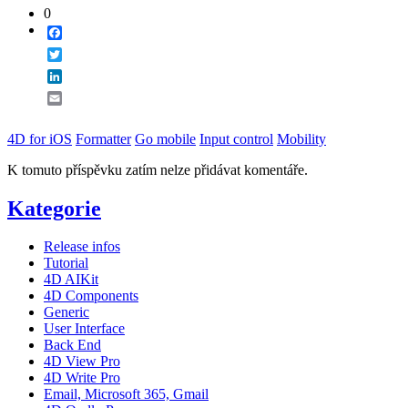
0
Facebook
Twitter
LinkedIn
Email
4D for iOS
Formatter
Go mobile
Input control
Mobility
K tomuto příspěvku zatím nelze přidávat komentáře.
Kategorie
Release infos
Tutorial
4D AIKit
4D Components
Generic
User Interface
Back End
4D View Pro
4D Write Pro
Email, Microsoft 365, Gmail