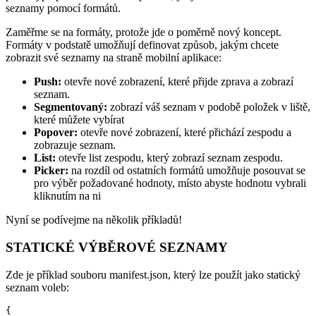
seznamy pomocí formátů.
Zaměřme se na formáty, protože jde o poměrně nový koncept.
Formáty v podstatě umožňují definovat způsob, jakým chcete
zobrazit své seznamy na straně mobilní aplikace:
Push:
otevře nové zobrazení, které přijde zprava a zobrazí
seznam.
Segmentovaný:
zobrazí váš seznam v podobě položek v liště,
které můžete vybírat
Popover:
otevře nové zobrazení, které přichází zespodu a
zobrazuje seznam.
List:
otevře list zespodu, který zobrazí seznam zespodu.
Picker:
na rozdíl od ostatních formátů umožňuje posouvat se
pro výběr požadované hodnoty, místo abyste hodnotu vybrali
kliknutím na ni
Nyní se podívejme na několik příkladů!
STATICKÉ VÝBĚROVÉ SEZNAMY
Zde je příklad souboru manifest.json, který lze použít jako statický
seznam voleb:
{
