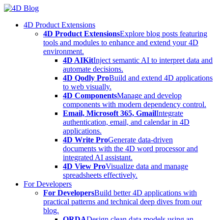
Skip
to
4D Product Extensions
content
4D Product Extensions
Explore blog posts featuring
tools and modules to enhance and extend your 4D
environment.
4D AIKit
Inject semantic AI to interpret data and
automate decisions.
4D Qodly Pro
Build and extend 4D applications
to web visually.
4D Components
Manage and develop
components with modern dependency control.
Email, Microsoft 365, Gmail
Integrate
authentication, email, and calendar in 4D
applications.
4D Write Pro
Generate data-driven
documents with the 4D word processor and
integrated AI assistant.
4D View Pro
Visualize data and manage
spreadsheets effectively.
For Developers
For Developers
Build better 4D applications with
practical patterns and technical deep dives from our
blog.
ORDA
Design clean data models using an