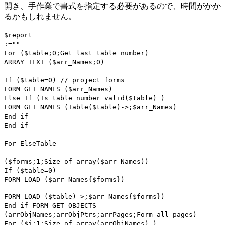
開き、手作業で書式を指定する必要があるので、時間がかか
るかもしれません。
$report
:=""
For
(
$table
;0;
Get last table number
)
ARRAY TEXT
(
$arr_Names
;0)
If
(
$table
=0)
// project forms
FORM GET NAMES
(
$arr_Names
)
Else
If
(
Is table number valid
(
$table
) )
FORM GET NAMES
(
Table
(
$table
)->;
$arr_Names
)
End if
End if
For
Else
Table
(
$forms
;1;
Size of array
(
$arr_Names
))
If
(
$table
=0)
FORM LOAD
(
$arr_Names
{
$forms
})
FORM LOAD
(
$table
)->;
$arr_Names
{
$forms
})
End if
FORM GET OBJECTS
(
arrObjNames
;
arrObjPtrs
;
arrPages
;
Form all pages
)
For
(
$i
;1;
Size of array
(
arrObjNames
) )