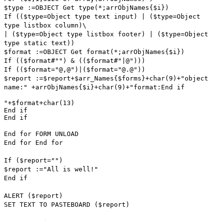
$type
:=
OBJECT Get type
(*;
arrObjNames
{
$i
})
If
((
$type
=
Object type text input
) | (
$type
=
Object
type listbox column
)
\
| (
$type
=
Object type listbox footer
) | (
$type
=
Object
type static text
))
$format
:=OBJECT Get format(*;
arrObjNames
{
$i
})
If
((
$format
#"") & ((
$format
#"|@")))
If
((
$format
="@,@")|(
$format
="@.@"))
$report
:=
$report
+
$arr_Names
{
$forms
}+
char
(9)+"object
name:" +
arrObjNames
{
$i
}+
char
(9)+"format:
End if
"+
$format
+
char
(13)
End if
End if
End for
FORM UNLOAD
End for
End for
If
(
$report
="")
$report
:="All is well!"
End if
ALERT
(
$report
)
SET TEXT TO PASTEBOARD
(
$report
)