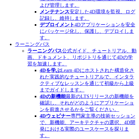
よび管理します。
メンテナンス
安定した4D環境を監視、ログ
記録し、維持します。
デプロイメント
4Dアプリケーションを安全
にパッケージ化し、保護し、デプロイしま
す。
ラーニングパス
ラーニングパス
公式ガイド、チュートリアル、動
画、ドキュメント、リポジトリを通じて4Dの学
習を加速します。
4Dを学ぶ
Learn 4Dにホストされた構造化さ
れた実践的なチュートリアルで、インタラ
クティブなレッスンを通じて初級から上級
までガイドします。
4Dの新機能
最新のLTSリリースの新機能を
確認し、それがどのようにアプリケーショ
ンを前進させるかをご覧ください。
4Dウェビナー
専門家主導の技術セッション
で、新機能、アーキテクチャの選択、4D開
発における実際のユースケースを探りま
す。