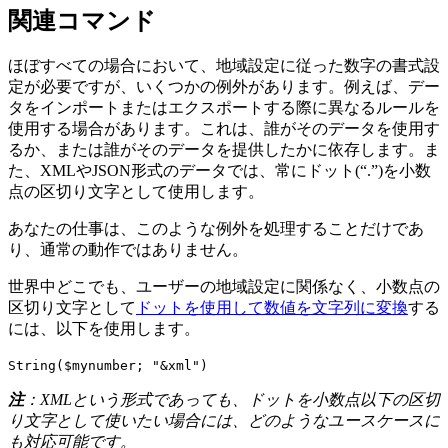
関連コマンド
ほぼすべての場合において、地域設定に従った数字の書式設
定が必要ですが、いくつかの例外があります。例えば、デー
タをインポートまたはエクスポートする際に異なるルールを
使用する場合があります。これは、誰がそのデータを使用す
るか、または誰がそのデータを提供したかに依存します。ま
た、XMLやJSON形式のデータでは、常にドット(“.”)を小数
点の区切り文字として使用します。
あなたの仕事は、このような例外を処理することだけであ
り、通常の動作ではありません。
世界中どこでも、ユーザーの地域設定に関係なく、小数点の
区切り文字として
ドットを使用して数値を文字列に変換
する
には、以下を使用します。
String
(
$mynumber
; "&xml")
注
：XMLという形式であっても、ドットを小数点以下の区切
り文字として使いたい場合には、どのようなユースケースに
も対応可能です。