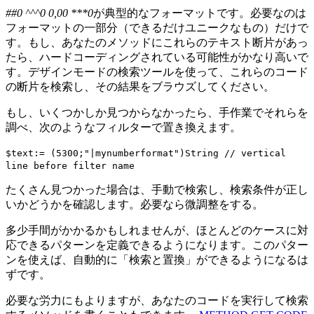
##0 ^^^0 0,00 ***0
が典型的なフォーマットです。必要なのは
フォーマットの一部分（できるだけユニークなもの）だけで
す。もし、あなたのメソッドにこれらのテキスト断片があっ
たら、ハードコーディングされている可能性がかなり高いで
す。デザインモードの検索ツールを使って、これらのコード
の断片を検索し、その結果をブラウズしてください。
もし、いくつかしか見つからなかったら、手作業でそれらを
調べ、次のようなフィルターで置き換えます。
$text
:= (5300;"|mynumberformat")
String
// vertical
line before filter name
たくさん見つかった場合は、手動で検索し、検索条件が正し
いかどうかを確認します。必要なら微調整をする。
多少手間がかかるかもしれませんが、ほとんどのケースに対
応できるパターンを定義できるようになります。このパター
ンを使えば、自動的に「検索と置換」ができるようになるは
ずです。
必要な労力にもよりますが、あなたのコードを実行して検索