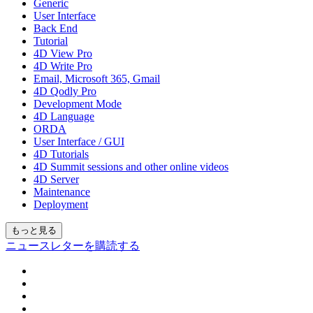
Generic
User Interface
Back End
Tutorial
4D View Pro
4D Write Pro
Email, Microsoft 365, Gmail
4D Qodly Pro
Development Mode
4D Language
ORDA
User Interface / GUI
4D Tutorials
4D Summit sessions and other online videos
4D Server
Maintenance
Deployment
もっと見る
ニュースレターを購読する