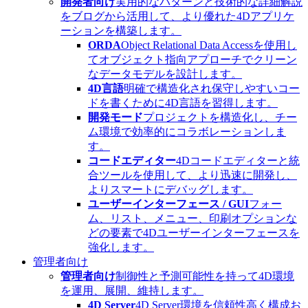
開発者向け
実用的なパターンと技術的な詳細解説
をブログから活用して、より優れた4Dアプリケ
ーションを構築します。
ORDA
Object Relational Data Accessを使用し
てオブジェクト指向アプローチでクリーン
なデータモデルを設計します。
4D言語
明確で構造化され保守しやすいコー
ドを書くために4D言語を習得します。
開発モード
プロジェクトを構造化し、チー
ム環境で効率的にコラボレーションしま
す。
コードエディター
4Dコードエディターと統
合ツールを使用して、より迅速に開発し、
よりスマートにデバッグします。
ユーザーインターフェース / GUI
フォー
ム、リスト、メニュー、印刷オプションな
どの要素で4Dユーザーインターフェースを
強化します。
管理者向け
管理者向け
制御性と予測可能性を持って4D環境
を運用、展開、維持します。
4D Server
4D Server環境を信頼性高く構成お