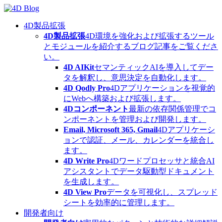
Skip
to
content
4D製品拡張
4D製品拡張
4D環境を強化および拡張するツール
とモジュールを紹介するブログ記事をご覧くださ
い。
4D AIKit
セマンティックAIを導入してデー
タを解釈し、意思決定を自動化します。
4D Qodly Pro
4Dアプリケーションを視覚的
にWebへ構築および拡張します。
4Dコンポーネント
最新の依存関係管理でコ
ンポーネントを管理および開発します。
Email, Microsoft 365, Gmail
4Dアプリケーシ
ョンで認証、メール、カレンダーを統合し
ます。
4D Write Pro
4Dワードプロセッサと統合AI
アシスタントでデータ駆動型ドキュメント
を生成します。
4D View Pro
データを可視化し、スプレッド
シートを効率的に管理します。
開発者向け