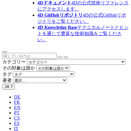
4Dドキュメント
4Dの公式技術リファレンス
にアクセスします。
4D GitHubリポジトリ
4Dの公式GitHubリポ
ジトリをご覧ください。
4D Knowledge Base
テクニカルノートとヒン
トを通じて豊富な技術知識をご覧くださ
い。
カテゴリー
その対象は誰か
タグ
著者
JA
?
DE
FR
EN
PT
CS
ES
IT