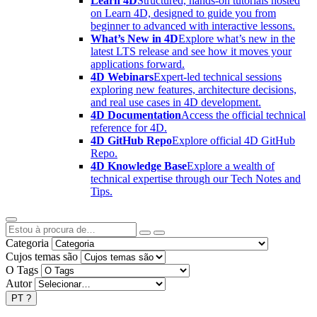
Learn 4D
Structured, hands-on tutorials hosted
on Learn 4D, designed to guide you from
beginner to advanced with interactive lessons.
What’s New in 4D
Explore what’s new in the
latest LTS release and see how it moves your
applications forward.
4D Webinars
Expert-led technical sessions
exploring new features, architecture decisions,
and real use cases in 4D development.
4D Documentation
Access the official technical
reference for 4D.
4D GitHub Repo
Explore official 4D GitHub
Repo.
4D Knowledge Base
Explore a wealth of
technical expertise through our Tech Notes and
Tips.
Categoria
Cujos temas são
O Tags
Autor
PT
?