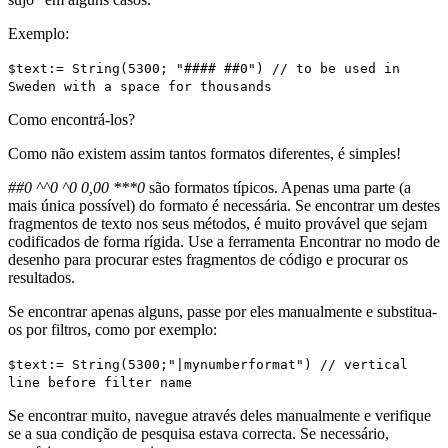
Exemplo:
$text
:=
String
(5300; "#### ##0")
// to be used in
Sweden with a space for thousands
Como encontrá-los?
Como não existem assim tantos formatos diferentes, é simples!
##0 ^^0 ^0 0,00 ***0
são formatos típicos. Apenas uma parte (a
mais única possível) do formato é necessária. Se encontrar um destes
fragmentos de texto nos seus métodos, é muito provável que sejam
codificados de forma rígida. Use a ferramenta Encontrar no modo de
desenho para procurar estes fragmentos de código e procurar os
resultados.
Se encontrar apenas alguns, passe por eles manualmente e substitua-
os por filtros, como por exemplo:
$text
:=
String
(5300;"|mynumberformat")
// vertical
line before filter name
Se encontrar muito, navegue através deles manualmente e verifique
se a sua condição de pesquisa estava correcta. Se necessário,