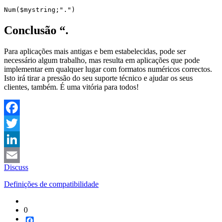
Num
(
$mystring
;".")
Conclusão “.
Para aplicações mais antigas e bem estabelecidas, pode ser
necessário algum trabalho, mas resulta em aplicações que pode
implementar em qualquer lugar com formatos numéricos correctos.
Isto irá tirar a pressão do seu suporte técnico e ajudar os seus
clientes, também. É uma vitória para todos!
Facebook
Twitter
LinkedIn
Discuss
Email
Definições de compatibilidade
0
Facebook