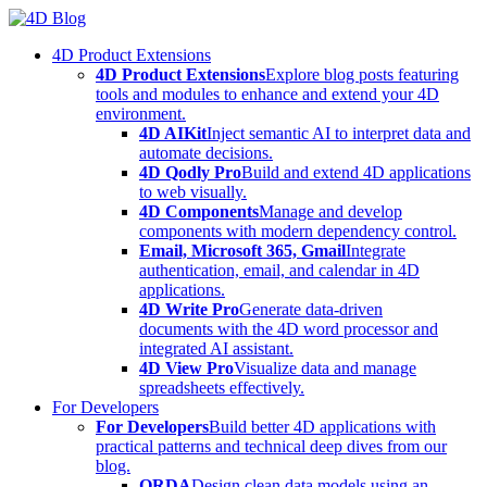
Skip
to
4D Product Extensions
content
4D Product Extensions
Explore blog posts featuring
tools and modules to enhance and extend your 4D
environment.
4D AIKit
Inject semantic AI to interpret data and
automate decisions.
4D Qodly Pro
Build and extend 4D applications
to web visually.
4D Components
Manage and develop
components with modern dependency control.
Email, Microsoft 365, Gmail
Integrate
authentication, email, and calendar in 4D
applications.
4D Write Pro
Generate data-driven
documents with the 4D word processor and
integrated AI assistant.
4D View Pro
Visualize data and manage
spreadsheets effectively.
For Developers
For Developers
Build better 4D applications with
practical patterns and technical deep dives from our
blog.
ORDA
Design clean data models using an