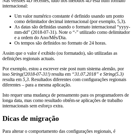
Nas versões 4D recentes, tudo nos métodos 4D está num formato
internacional:
Um valor numérico constante é definido usando um ponto
como delimitador decimal internacional (por exemplo, 5,3).
As datas são definidas usando o formato internacional “yyyy-
mm-dd” (2018-07-31). Note o “-” utilizado como delimitador
e a ordem do Ano/Mês/Dia.
Os tempos são definidos no formato de 24 horas.
Assim que o valor é exibido (ou formatado), são utilizadas as
definições regionais actuais.
Por exemplo, estou a escrever este post num sistema alemão, por
isso
String(!2018-07-31!)
resulta em
“31.07.2018”
e
String(5.3)
resulta em
5,3
. Resultados diferentes com configurações regionais
diferentes – para a mesma aplicação.
Isto requer uma mudança de pensamento para os programadores de
longa data, mas como resultado obtém-se aplicações de trabalho
internacionais sem esforço extra.
Dicas de migração
Para alterar o comportamento das configurações regionais, é