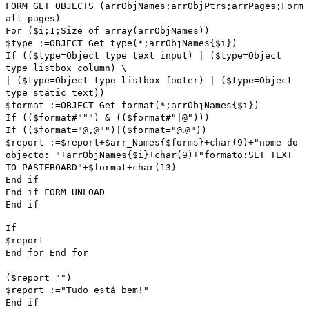
FORM GET OBJECTS
(
arrObjNames
;
arrObjPtrs
;
arrPages
;
Form
all pages
)
For
(
$i
;1;
Size of array
(
arrObjNames
))
$type
:=
OBJECT Get type
(*;
arrObjNames
{
$i
})
If
((
$type
=
Object type text input
) | (
$type
=
Object
type listbox column
)
\
| (
$type
=
Object type listbox footer
) | (
$type
=
Object
type static text
))
$format
:=OBJECT Get format(*;
arrObjNames
{
$i
})
If
((
$format
#""") & ((
$format
#"|@")))
.
If
((
$format
="@,@"")|(
$format
="@
@"))
$report
:=
$report
+
$arr_Names
{
$forms
}+
char
(9)+"nome do
objecto: "+
arrObjNames
{
$i
}+
char
(9)+"formato:
SET TEXT
TO PASTEBOARD
"+
$format
+
char
(13)
End if
End if
FORM UNLOAD
End if
If
$report
End for
End for
(
$report
="")
$report
:="Tudo está bem!"
End if