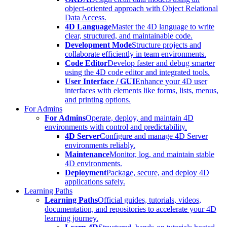
object-oriented approach with Object Relational
Data Access.
4D Language
Master the 4D language to write
clear, structured, and maintainable code.
Development Mode
Structure projects and
collaborate efficiently in team environments.
Code Editor
Develop faster and debug smarter
using the 4D code editor and integrated tools.
User Interface / GUI
Enhance your 4D user
interfaces with elements like forms, lists, menus,
and printing options.
For Admins
For Admins
Operate, deploy, and maintain 4D
environments with control and predictability.
4D Server
Configure and manage 4D Server
environments reliably.
Maintenance
Monitor, log, and maintain stable
4D environments.
Deployment
Package, secure, and deploy 4D
applications safely.
Learning Paths
Learning Paths
Official guides, tutorials, videos,
documentation, and repositories to accelerate your 4D
learning journey.