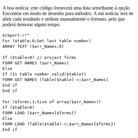
A boa notícia: este código fornecerá uma lista semelhante à opção
Encontrar em modo de desenho para métodos. A má notícia: terá de
abrir cada resultado e atribuir manualmente o formato, pelo que
poderá demorar algum tempo.
$report
:=""
For
(
$table
;0;
Get last table number
)
ARRAY TEXT
(
$arr_Names
;0)
If
(
$table
=0)
// project forms
FORM GET NAMES
(
$arr_Names
)
Else
If
(
Is table number valid
(
$table
))
FORM GET NAMES
(
Table
(
$table
)->;
$arr_Names
)
End if
End if
For
(
$forms
;1;
Size of array
(
$arr_Names
))
If
(
$table
=0)
FORM LOAD
(
$arr_Names
{
$forms
})
Else
FORM LOAD
(
Table
(
$table
)->;
$arr_Names
{
$forms
})
End if