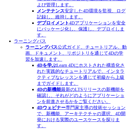
よび管理します。
メンテナンス
安定した4D環境を監視、ログ
記録し、維持します。
デプロイメント
4Dアプリケーションを安全
にパッケージ化し、保護し、デプロイしま
す。
ラーニングパス
ラーニングパス
公式ガイド、チュートリアル、動
画、ドキュメント、リポジトリを通じて4Dの学
習を加速します。
4Dを学ぶ
Learn 4Dにホストされた構造化さ
れた実践的なチュートリアルで、インタラ
クティブなレッスンを通じて初級から上級
までガイドします。
4Dの新機能
最新のLTSリリースの新機能を
確認し、それがどのようにアプリケーショ
ンを前進させるかをご覧ください。
4Dウェビナー
専門家主導の技術セッション
で、新機能、アーキテクチャの選択、4D開
発における実際のユースケースを探りま
す。