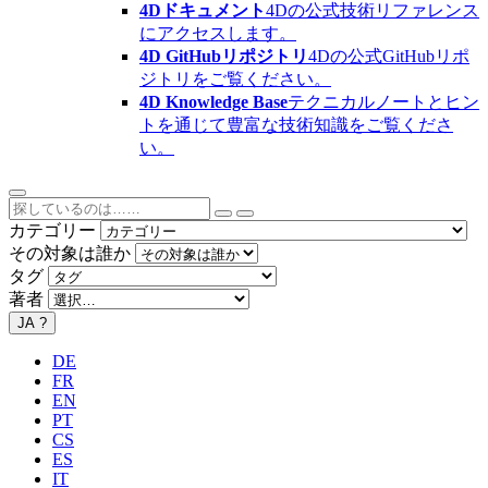
4Dドキュメント
4Dの公式技術リファレンス
にアクセスします。
4D GitHubリポジトリ
4Dの公式GitHubリポ
ジトリをご覧ください。
4D Knowledge Base
テクニカルノートとヒン
トを通じて豊富な技術知識をご覧くださ
い。
カテゴリー
その対象は誰か
タグ
著者
JA
?
DE
FR
EN
PT
CS
ES
IT