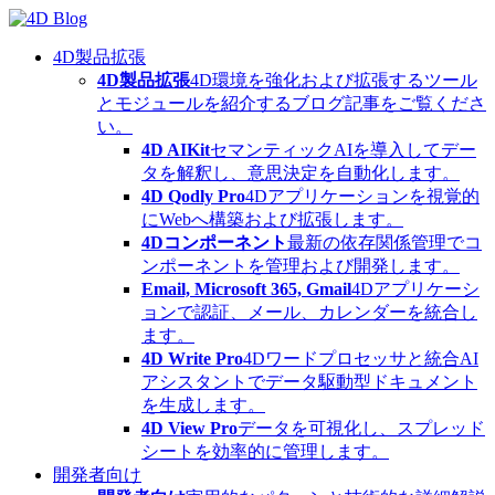
Skip
to
content
4D製品拡張
4D製品拡張
4D環境を強化および拡張するツール
とモジュールを紹介するブログ記事をご覧くださ
い。
4D AIKit
セマンティックAIを導入してデー
タを解釈し、意思決定を自動化します。
4D Qodly Pro
4Dアプリケーションを視覚的
にWebへ構築および拡張します。
4Dコンポーネント
最新の依存関係管理でコ
ンポーネントを管理および開発します。
Email, Microsoft 365, Gmail
4Dアプリケーシ
ョンで認証、メール、カレンダーを統合し
ます。
4D Write Pro
4Dワードプロセッサと統合AI
アシスタントでデータ駆動型ドキュメント
を生成します。
4D View Pro
データを可視化し、スプレッド
シートを効率的に管理します。
開発者向け