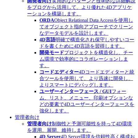
開発者向け
実用的なパターンと技術的な詳細解説
をブログから活用して、より優れた4Dアプリケ
ーションを構築します。
ORDA
Object Relational Data Accessを使用し
てオブジェクト指向アプローチでクリーン
なデータモデルを設計します。
4D言語
明確で構造化され保守しやすいコー
ドを書くために4D言語を習得します。
開発モード
プロジェクトを構造化し、チー
ム環境で効率的にコラボレーションしま
す。
コードエディター
4Dコードエディターと統
合ツールを使用して、より迅速に開発し、
よりスマートにデバッグします。
ユーザーインターフェース / GUI
フォー
ム、リスト、メニュー、印刷オプションな
どの要素で4Dユーザーインターフェースを
強化します。
管理者向け
管理者向け
制御性と予測可能性を持って4D環境
を運用、展開、維持します。
4D Server
4D Server環境を信頼性高く構成お