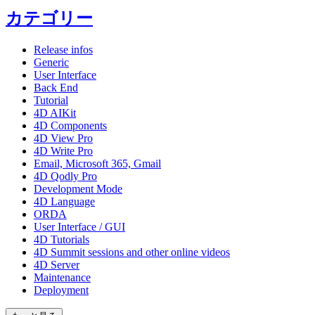
カテゴリー
Release infos
Generic
User Interface
Back End
Tutorial
4D AIKit
4D Components
4D View Pro
4D Write Pro
Email, Microsoft 365, Gmail
4D Qodly Pro
Development Mode
4D Language
ORDA
User Interface / GUI
4D Tutorials
4D Summit sessions and other online videos
4D Server
Maintenance
Deployment