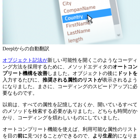
Deeplからの自動翻訳
オブジェクト記法が
新しい可能性を開くこのようなコーディ
ング方法を採用するために、メソッドエディタの
オートコン
プリート機構を改善
しました。オブジェクトの後に
ドットを
入力するたびに、
推奨される属性のリストが
表示されるよう
になりました。まさに、コーディングのスピードアップに必
要なものです。
以前は、すべての属性を記憶しておくか、開いているすべて
のメソッドを検索する必要がありました。どちらも時間がか
かり、コーディングを煩わしいものにしていました。
オートコンプリート機能を使えば、利用可能な属性のリスト
を目の
前に
見つけることができるので、
より生産
的になりま