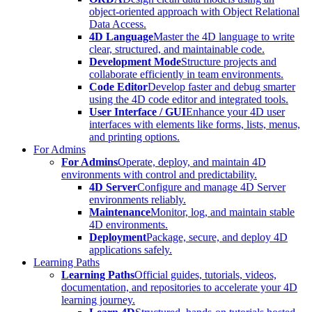
object-oriented approach with Object Relational
Data Access.
4D Language
Master the 4D language to write
clear, structured, and maintainable code.
Development Mode
Structure projects and
collaborate efficiently in team environments.
Code Editor
Develop faster and debug smarter
using the 4D code editor and integrated tools.
User Interface / GUI
Enhance your 4D user
interfaces with elements like forms, lists, menus,
and printing options.
For Admins
For Admins
Operate, deploy, and maintain 4D
environments with control and predictability.
4D Server
Configure and manage 4D Server
environments reliably.
Maintenance
Monitor, log, and maintain stable
4D environments.
Deployment
Package, secure, and deploy 4D
applications safely.
Learning Paths
Learning Paths
Official guides, tutorials, videos,
documentation, and repositories to accelerate your 4D
learning journey.