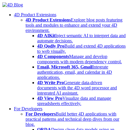
Skip
to
4D Product Extensions
content
4D Product Extensions
Explore blog posts featuring
tools and modules to enhance and extend your 4D
environment.
4D AIKit
Inject semantic AI to interpret data and
automate decisions.
4D Qodly Pro
Build and extend 4D applications
to web visually.
4D Components
Manage and develop
components with modern dependency control.
Email, Microsoft 365, Gmail
Integrate
authentication, email, and calendar in 4D
applications.
4D Write Pro
Generate data-driven
documents with the 4D word processor and
integrated AI assistant.
4D View Pro
Visualize data and manage
spreadsheets effectively.
For Developers
For Developers
Build better 4D applications with
practical patterns and technical deep dives from our
blog.
ORDA
Design clean data models using an