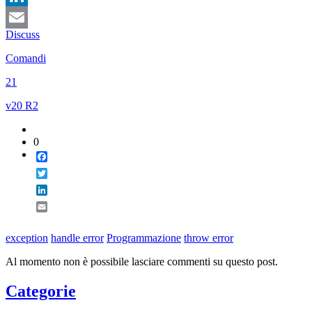
LinkedIn
Discuss
Email
Comandi
21
v20 R2
0
Facebook
Twitter
LinkedIn
Email
exception
handle error
Programmazione
throw error
Al momento non è possibile lasciare commenti su questo post.
Categorie