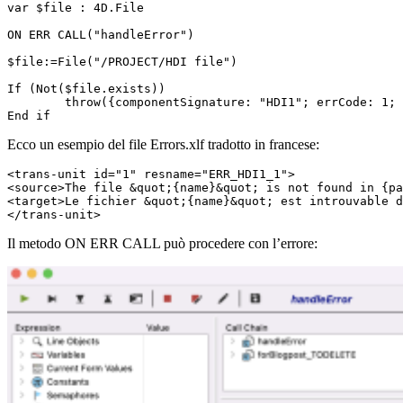
var
 $file : 4D.File

ON ERR CALL("handleError")

$file:=File("/PROJECT/HDI file")

If (Not($file.exists))

	throw({componentSignature: "HDI1"; errCode: 1; name: "HDI file"; path: "/Project"})

End if 
Ecco un esempio del file Errors.xlf tradotto in francese:
<trans-unit id="1" resname="ERR_HDI1_1">

<source>The file &quot;{name}&quot; is not found in {pa
<target>Le fichier &quot;{name}&quot; est introuvable d
</trans-unit>
Il metodo ON ERR CALL può procedere con l’errore: