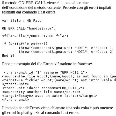
il metodo ON ERR CALL viene chiamato al termine
dell’esecuzione del metodo corrente. Procede con gli errori impilati
restituiti dal comando
Last errors
.
var $file : 4D.File

ON ERR CALL("handleError")

$file:=File("/PROJECT/HDI file")

If (Not($file.exists))

	throw({componentSignature: "HDI1"; errCode: 1; name: "HDI file"; path: "/Project"; deferred: True})

	throw({componentSignature: "HDI1"; errCode: 2; name: "HDI file"; path: "/Project"; deferred: True})

End if 
Ecco un esempio del file Errors.xlf tradotto in francese:
 <trans-unit id="1" resname="ERR_HDI1_1">

<source>The file &quot;{name}&quot; is not found in {pa
<target>Le fichier &quot;{name}&quot; est introuvable d
</trans-unit>

<trans-unit id="2" resname="ERR_HDI1_2">

<source>Try another file name</source>

<target>Essayez avec un autre fichier</target>

</trans-unit>
Il metodo handleErrors viene chiamato una sola volta e può ottenere
gli errori impilati grazie al comando
Last errors
: