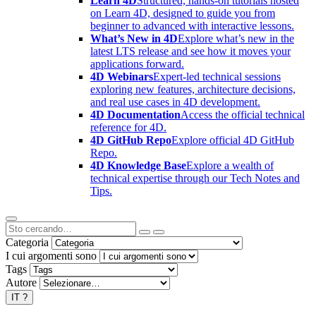
Learn 4D
Structured, hands-on tutorials hosted
on Learn 4D, designed to guide you from
beginner to advanced with interactive lessons.
What’s New in 4D
Explore what’s new in the
latest LTS release and see how it moves your
applications forward.
4D Webinars
Expert-led technical sessions
exploring new features, architecture decisions,
and real use cases in 4D development.
4D Documentation
Access the official technical
reference for 4D.
4D GitHub Repo
Explore official 4D GitHub
Repo.
4D Knowledge Base
Explore a wealth of
technical expertise through our Tech Notes and
Tips.
Categoria
I cui argomenti sono
Tags
Autore
IT
?