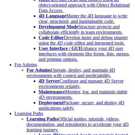
object-oriented approach with Object Relational
Data Access.
4D Language
Master the 4D language to write
clear, structured, and maintainable code.
Development Mode
Structure projects and
collaborate efficiently in team environments.
Code Editor
Develop faster and debug smarter
using the 4D code editor and integrated tools.
User Interface / GUI
Enhance your 4D user
interfaces with elements like forms, lists, menus,
and printing options.
For Admins
For Admins
Operate, deploy, and maintain 4D
environments with control and predictability.
4D Server
Configure and manage 4D Server
environments reliably.
Maintenance
Monitor, log, and maintain stable
4D environments.
Deployment
Package, secure, and deploy 4D
applications safely.
Learning Paths
Learning Paths
Official guides, tutorials, videos,
documentation, and repositories to accelerate your 4D
learning journey.