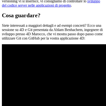
versioning vi si inserisce, vi consigliamo di controllare lo
sviluppo
del codice server nelle applicazioni di progetto
.
Cosa guardare?
Siete interessati a maggiori dettagli e ad esempi concreti? Ecco una
sessione su 4D e Git presentata da Ahlam Benhachem, ingegnere di
sviluppo presso 4D Marocco, che vi mostra passo dopo passo come
utilizzare Git con GitHub per la vostra applicazione 4D: