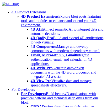
Skip
to
4D Product Extensions
content
4D Product Extensions
Explore blog posts featuring
tools and modules to enhance and extend your 4D
environment.
4D AIKit
Inject semantic AI to interpret data and
automate decisions.
4D Qodly Pro
Build and extend 4D applications
to web visually.
4D Components
Manage and develop
components with modern dependency control.
Email, Microsoft 365, Gmail
Integrate
authentication, email, and calendar in 4D
applications.
4D Write Pro
Generate data-driven
documents with the 4D word processor and
integrated AI assistant.
4D View Pro
Visualize data and manage
spreadsheets effectively.
For Developers
For Developers
Build better 4D applications with
practical patterns and technical deep dives from our
blog.
ORDA
Design clean data models using an