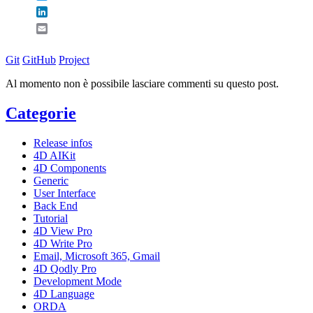
LinkedIn
Email
Git
GitHub
Project
Al momento non è possibile lasciare commenti su questo post.
Categorie
Release infos
4D AIKit
4D Components
Generic
User Interface
Back End
Tutorial
4D View Pro
4D Write Pro
Email, Microsoft 365, Gmail
4D Qodly Pro
Development Mode
4D Language
ORDA