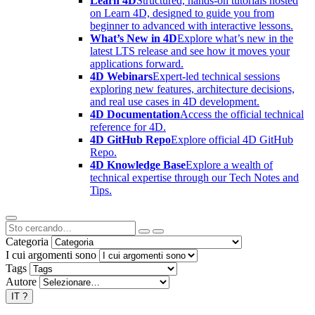
Learn 4D
Structured, hands-on tutorials hosted
on Learn 4D, designed to guide you from
beginner to advanced with interactive lessons.
What’s New in 4D
Explore what’s new in the
latest LTS release and see how it moves your
applications forward.
4D Webinars
Expert-led technical sessions
exploring new features, architecture decisions,
and real use cases in 4D development.
4D Documentation
Access the official technical
reference for 4D.
4D GitHub Repo
Explore official 4D GitHub
Repo.
4D Knowledge Base
Explore a wealth of
technical expertise through our Tech Notes and
Tips.
Categoria
I cui argomenti sono
Tags
Autore
IT
?