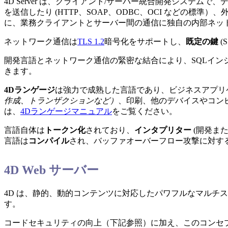
4D Server は、クライアント/サーバー統合開発システ
を送信したり (HTTP、SOAP、ODBC、OCI などの標準）
に、業務クライアントとサーバー間の通信に独自の内部ネッ
ネットワーク通信は
TLS 1.2
暗号化をサポートし、
既定の鍵
(
開発言語とネットワーク通信の緊密な結合により、SQLイ
きます。
4Dランゲージ
は強力で成熟した言語であり、ビジネスアプリ
作成、トランザクションなど）
、印刷、他のデバイスやコン
は、
4Dランゲージマニュアル
をご覧ください。
言語自体は
トークン化
されており、
インタプリター
(開発ま
言語は
コンパイル
され、バッファオーバーフロー攻撃に対す
4D Web サーバー
4D は、静的、動的コンテンツに対応したパワフルなマルチ
す。
コードセキュリティの向上（下記参照）に加え、このコンセ