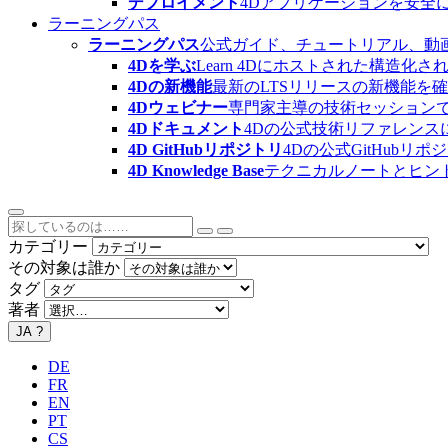
デプロイメント
4Dアプリケーションを安全
ラーニングパス
ラーニングパス
公式ガイド、チュートリアル、動
4Dを学ぶ
Learn 4Dにホストされた構
4Dの新機能
最新のLTSリリースの新機能を
4Dウェビナー
専門家主導の技術セッション
4Dドキュメント
4Dの公式技術リファレンス
4D GitHubリポジトリ
4Dの公式GitHubリ
4D Knowledge Base
テクニカルノートとヒン
カテゴリー
その対象は誰か
タグ
著者
JA
?
DE
FR
EN
PT
CS