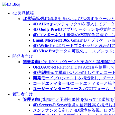
Skip
to
content
4D製品拡張
4D製品拡張
4D環境を強化および拡張するツール
4D AIKit
セマンティックAIを導入してデー
4D Qodly Pro
4Dアプリケーションを視覚的に
4Dコンポーネント
最新の依存関係管理でコ
Email, Microsoft 365, Gmail
4Dアプリケーシ
4D Write Pro
4Dワードプロセッサと統合A
4D View Pro
データを可視化し、スプレッド
開発者向け
開発者向け
実用的なパターンと技術的な詳細解説
ORDA
Object Relational Data
4D言語
明確で構造化され保守しやすいコード
開発モード
プロジェクトを構造化し、チーム
コードエディター
4Dコードエディターと統
ユーザーインターフェース / GUI
フォーム、
管理者向け
管理者向け
制御性と予測可能性を持って4D環境
4D Server
4D Server環境を信頼性高く構成
メンテナンス
安定した4D環境を監視、ログ