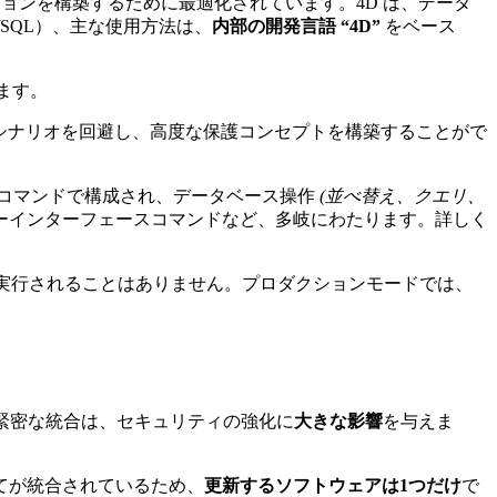
ーションを構築するために最適化されています。4D は、データ
C/SQL）、主な使用方法は、
内部の開発言語 “4D”
をベース
ます。
シナリオを回避し、高度な保護コンセプトを構築することがで
のコマンドで構成され、データベース操作
(並べ替え、クエリ、
ーインターフェースコマンドなど、多岐にわたります。詳しく
て実行されることはありません。プロダクションモードでは、
緊密な統合は、セキュリティの強化に
大きな影響
を与えま
てが統合されているため、
更新するソフトウェアは1つだけ
で