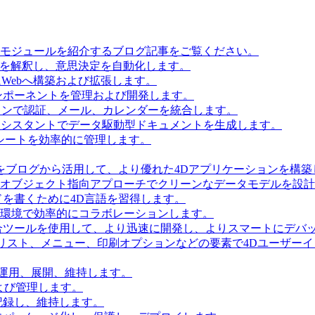
とモジュールを紹介するブログ記事をご覧ください。
タを解釈し、意思決定を自動化します。
Webへ構築および拡張します。
ンポーネントを管理および開発します。
ョンで認証、メール、カレンダーを統合します。
Iアシスタントでデータ駆動型ドキュメントを生成します。
シートを効率的に管理します。
をブログから活用して、より優れた4Dアプリケーションを構築
 Accessを使用してオブジェクト指向アプローチでクリーンなデータモデルを
を書くために4D言語を習得します。
環境で効率的にコラボレーションします。
合ツールを使用して、より迅速に開発し、よりスマートにデバ
リスト、メニュー、印刷オプションなどの要素で4Dユーザー
を運用、展開、維持します。
および管理します。
記録し、維持します。