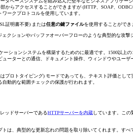
ムで、データベースシステムを組み込んだ堅牢なビジネスアプリケ
、外部からアクセスすることができますが (HTTP、SOAP、ODB
トワークプロトコルを使用しています。
SSL証明書不要) または
任意の鍵ファイル
を使用することができ
ンジェクションやバッファオーバーフローのような典型的な攻撃
ケーションシステムを構築するためのに最適です。1500以上
ピューターとの通信、ドキュメント操作、ウィンドウやユーザ
たはプロトタイピング) モードであっても、テキスト評価とし
る自動的な範囲チェックの保護が行われます。
スレッドサーバーである
HTTPサーバーを内蔵
しています。この
プトは、典型的な更新忘れの問題を取り除いてくれます。すべ