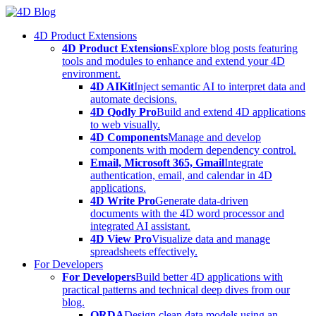
Skip
to
4D Product Extensions
content
4D Product Extensions
Explore blog posts featuring
tools and modules to enhance and extend your 4D
environment.
4D AIKit
Inject semantic AI to interpret data and
automate decisions.
4D Qodly Pro
Build and extend 4D applications
to web visually.
4D Components
Manage and develop
components with modern dependency control.
Email, Microsoft 365, Gmail
Integrate
authentication, email, and calendar in 4D
applications.
4D Write Pro
Generate data-driven
documents with the 4D word processor and
integrated AI assistant.
4D View Pro
Visualize data and manage
spreadsheets effectively.
For Developers
For Developers
Build better 4D applications with
practical patterns and technical deep dives from our
blog.
ORDA
Design clean data models using an