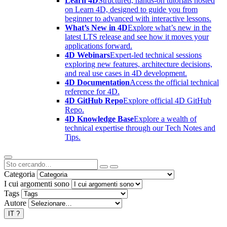
Learn 4D
Structured, hands-on tutorials hosted
on Learn 4D, designed to guide you from
beginner to advanced with interactive lessons.
What’s New in 4D
Explore what’s new in the
latest LTS release and see how it moves your
applications forward.
4D Webinars
Expert-led technical sessions
exploring new features, architecture decisions,
and real use cases in 4D development.
4D Documentation
Access the official technical
reference for 4D.
4D GitHub Repo
Explore official 4D GitHub
Repo.
4D Knowledge Base
Explore a wealth of
technical expertise through our Tech Notes and
Tips.
Categoria
I cui argomenti sono
Tags
Autore
IT
?