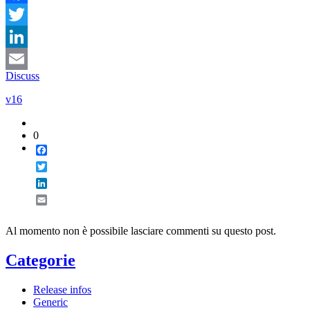
Facebook
Twitter
LinkedIn
Discuss
Email
v16
0
Facebook
Twitter
LinkedIn
Email
Al momento non è possibile lasciare commenti su questo post.
Categorie
Release infos
Generic