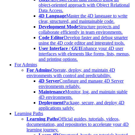
object-oriented approach with Object Relational
Data Access.
4D Language
Master the 4D language to write
clear, structured, and maintainable code.
Development Mode
Structure projects and
collaborate efficiently in team environments.
Code Editor
Develop faster and debug smarter
using the 4D code editor and integrated tools.
User Interface / GUI
Enhance your 4D user
interfaces with elements like forms, lists, menus,
and printing options.
For Admins
For Admins
Operate, deploy, and maintain 4D
environments with control and predictability.
4D Server
Configure and manage 4D Server
environments reliably.
Maintenance
Monitor, log, and maintain stable
4D environments.
Deployment
Package, secure, and deploy 4D
applications safely.
Learning Paths
Learning Paths
Official guides, tutorials, videos,
documentation, and repositories to accelerate your 4D
learning journey.