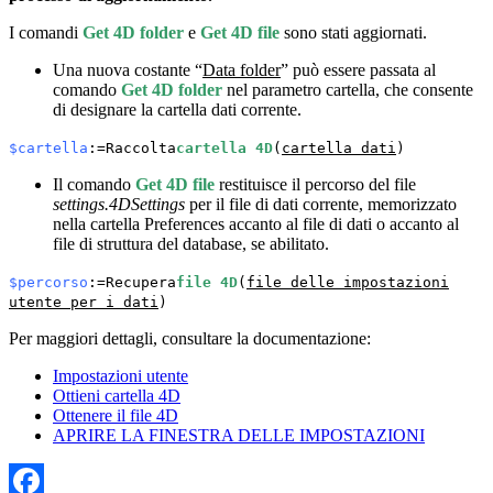
I comandi
Get 4D folder
e
Get 4D file
sono stati aggiornati.
Una nuova costante “
Data folder
” può essere passata al
comando
Get 4D folder
nel parametro cartella, che consente
di designare la cartella dati corrente.
$cartella
:=Raccolta
cartella 4D
(
cartella dati
)
Il comando
Get 4D file
restituisce il percorso del file
settings.4DSettings
per il file di dati corrente, memorizzato
nella cartella Preferences accanto al file di dati o accanto al
file di struttura del database, se abilitato.
$percorso
:=Recupera
file 4D
(
file delle impostazioni
utente per i dati
)
Per maggiori dettagli, consultare la documentazione:
Impostazioni utente
Ottieni cartella 4D
Ottenere il file 4D
APRIRE LA FINESTRA DELLE IMPOSTAZIONI