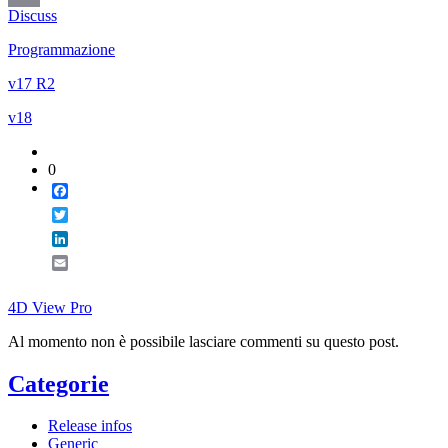
Discuss
Email
Programmazione
v17 R2
v18
0
Facebook
Twitter
LinkedIn
Email
4D View Pro
Al momento non è possibile lasciare commenti su questo post.
Categorie
Release infos
Generic