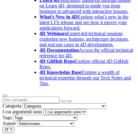
Learn 4D
Structured, hands-on tutorials hosted
on Learn 4D, designed to guide you from
beginner to advanced with interactive lessons.
What’s New in 4D
Explore what’s new in the
latest LTS release and see how it moves your
applications forward.
4D Webinars
Expert-led technical sessions
exploring new features, architecture decisions,
and real use cases in 4D development.
4D Documentation
Access the official technical
reference for 4D.
4D GitHub Repo
Explore official 4D GitHub
Repo.
4D Knowledge Base
Explore a wealth of
technical expertise through our Tech Notes and
Tips.
Categoria
I cui argomenti sono
Tags
Autore
IT
?