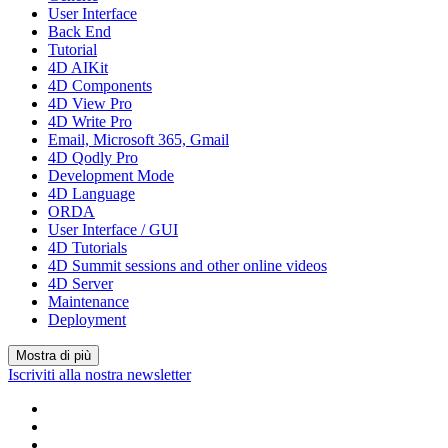
User Interface
Back End
Tutorial
4D AIKit
4D Components
4D View Pro
4D Write Pro
Email, Microsoft 365, Gmail
4D Qodly Pro
Development Mode
4D Language
ORDA
User Interface / GUI
4D Tutorials
4D Summit sessions and other online videos
4D Server
Maintenance
Deployment
Mostra di più
Iscriviti alla nostra newsletter