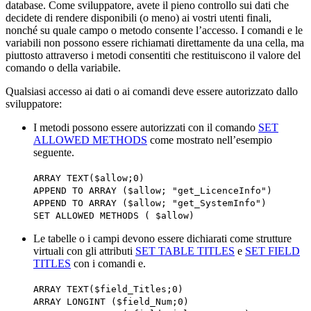
database. Come sviluppatore, avete il pieno controllo sui dati che
decidete di rendere disponibili (o meno) ai vostri utenti finali,
nonché su quale campo o metodo consente l’accesso. I comandi e le
variabili non possono essere richiamati direttamente da una cella, ma
piuttosto attraverso i metodi consentiti che restituiscono il valore del
comando o della variabile.
Qualsiasi accesso ai dati o ai comandi deve essere autorizzato dallo
sviluppatore:
I metodi possono essere autorizzati con il comando
SET
ALLOWED METHODS
come mostrato nell’esempio
seguente.
ARRAY TEXT
(
$allow
;0)
APPEND TO ARRAY
(
$allow
; "get_LicenceInfo")
APPEND TO ARRAY
(
$allow
; "get_SystemInfo")
SET ALLOWED METHODS
(
$allow
)
Le tabelle o i campi devono essere dichiarati come strutture
virtuali con gli attributi
SET TABLE TITLES
e
SET FIELD
TITLES
con i comandi e.
ARRAY TEXT
(
$field_Titles
;0)
ARRAY LONGINT
(
$field_Num
;0)