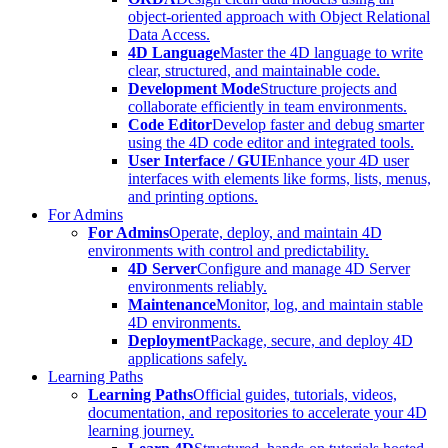
object-oriented approach with Object Relational
Data Access.
4D Language
Master the 4D language to write
clear, structured, and maintainable code.
Development Mode
Structure projects and
collaborate efficiently in team environments.
Code Editor
Develop faster and debug smarter
using the 4D code editor and integrated tools.
User Interface / GUI
Enhance your 4D user
interfaces with elements like forms, lists, menus,
and printing options.
For Admins
For Admins
Operate, deploy, and maintain 4D
environments with control and predictability.
4D Server
Configure and manage 4D Server
environments reliably.
Maintenance
Monitor, log, and maintain stable
4D environments.
Deployment
Package, secure, and deploy 4D
applications safely.
Learning Paths
Learning Paths
Official guides, tutorials, videos,
documentation, and repositories to accelerate your 4D
learning journey.