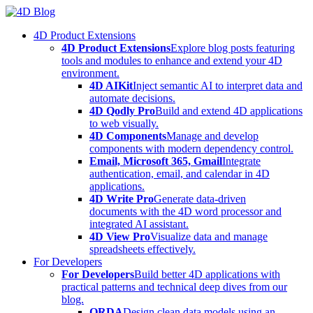
Skip
to
4D Product Extensions
content
4D Product Extensions
Explore blog posts featuring
tools and modules to enhance and extend your 4D
environment.
4D AIKit
Inject semantic AI to interpret data and
automate decisions.
4D Qodly Pro
Build and extend 4D applications
to web visually.
4D Components
Manage and develop
components with modern dependency control.
Email, Microsoft 365, Gmail
Integrate
authentication, email, and calendar in 4D
applications.
4D Write Pro
Generate data-driven
documents with the 4D word processor and
integrated AI assistant.
4D View Pro
Visualize data and manage
spreadsheets effectively.
For Developers
For Developers
Build better 4D applications with
practical patterns and technical deep dives from our
blog.
ORDA
Design clean data models using an