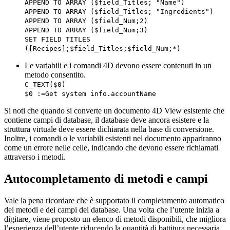
APPEND TO ARRAY
(
$field_Titles
; "Name")
APPEND TO ARRAY
(
$field_Titles
; "Ingredients")
APPEND TO ARRAY
(
$field_Num
;2)
APPEND TO ARRAY
(
$field_Num
;3)
SET FIELD TITLES
(
[Recipes]
;
$field_Titles
;
$field_Num
;*)
Le variabili e i comandi 4D devono essere contenuti in un
metodo consentito.
C_TEXT
(
$0
)
$0
:=
Get system info
.
accountName
Si noti che quando si converte un documento 4D View esistente che
contiene campi di database, il database deve ancora esistere e la
struttura virtuale deve essere dichiarata nella base di conversione.
Inoltre, i comandi o le variabili esistenti nel documento appariranno
come un errore nelle celle, indicando che devono essere richiamati
attraverso i metodi.
Autocompletamento di metodi e campi
Vale la pena ricordare che è supportato il completamento automatico
dei metodi e dei campi del database. Una volta che l’utente inizia a
digitare, viene proposto un elenco di metodi disponibili, che migliora
l’esperienza dell’utente riducendo la quantità di battitura necessaria.