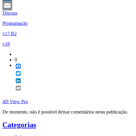
LinkedIn
Discuss
Email
Programação
v17 R2
v18
0
Facebook
Twitter
LinkedIn
Email
4D View Pro
De momento, não é possível deixar comentários nesta publicação.
Categorias