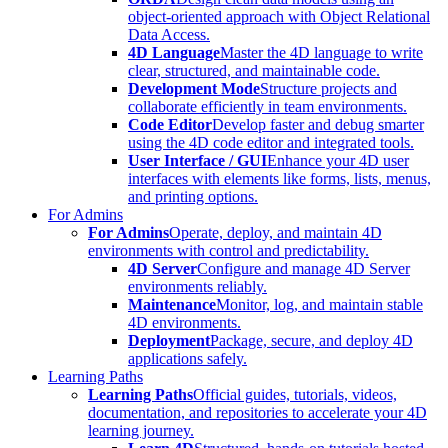
object-oriented approach with Object Relational
Data Access.
4D Language
Master the 4D language to write
clear, structured, and maintainable code.
Development Mode
Structure projects and
collaborate efficiently in team environments.
Code Editor
Develop faster and debug smarter
using the 4D code editor and integrated tools.
User Interface / GUI
Enhance your 4D user
interfaces with elements like forms, lists, menus,
and printing options.
For Admins
For Admins
Operate, deploy, and maintain 4D
environments with control and predictability.
4D Server
Configure and manage 4D Server
environments reliably.
Maintenance
Monitor, log, and maintain stable
4D environments.
Deployment
Package, secure, and deploy 4D
applications safely.
Learning Paths
Learning Paths
Official guides, tutorials, videos,
documentation, and repositories to accelerate your 4D
learning journey.