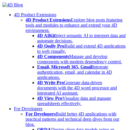
Skip
to
4D Product Extensions
content
4D Product Extensions
Explore blog posts featuring
tools and modules to enhance and extend your 4D
environment.
4D AIKit
Inject semantic AI to interpret data and
automate decisions.
4D Qodly Pro
Build and extend 4D applications
to web visually.
4D Components
Manage and develop
components with modern dependency control.
Email, Microsoft 365, Gmail
Integrate
authentication, email, and calendar in 4D
applications.
4D Write Pro
Generate data-driven
documents with the 4D word processor and
integrated AI assistant.
4D View Pro
Visualize data and manage
spreadsheets effectively.
For Developers
For Developers
Build better 4D applications with
practical patterns and technical deep dives from our
blog.
ORDA
Design clean data models using an