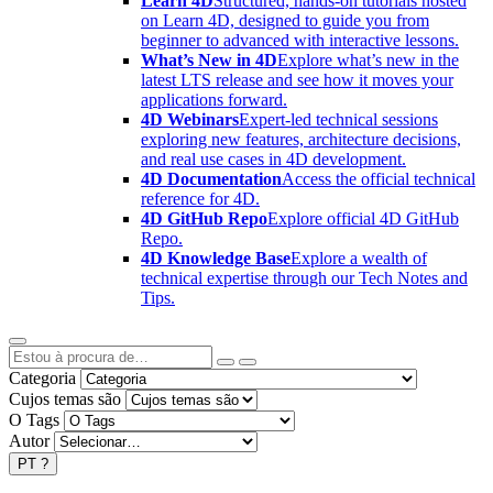
Learn 4D
Structured, hands-on tutorials hosted
on Learn 4D, designed to guide you from
beginner to advanced with interactive lessons.
What’s New in 4D
Explore what’s new in the
latest LTS release and see how it moves your
applications forward.
4D Webinars
Expert-led technical sessions
exploring new features, architecture decisions,
and real use cases in 4D development.
4D Documentation
Access the official technical
reference for 4D.
4D GitHub Repo
Explore official 4D GitHub
Repo.
4D Knowledge Base
Explore a wealth of
technical expertise through our Tech Notes and
Tips.
Categoria
Cujos temas são
O Tags
Autor
PT
?