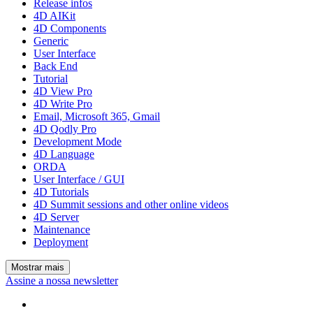
Release infos
4D AIKit
4D Components
Generic
User Interface
Back End
Tutorial
4D View Pro
4D Write Pro
Email, Microsoft 365, Gmail
4D Qodly Pro
Development Mode
4D Language
ORDA
User Interface / GUI
4D Tutorials
4D Summit sessions and other online videos
4D Server
Maintenance
Deployment
Mostrar mais
Assine a nossa newsletter