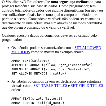
O Visualizar 4D Pro oferece-lhe
uma segurança melhorada
para
proteger também a sua base de dados. Como programador, tem
controlo total sobre os dados que escolhe disponibilizar (ou não) aos
seus utilizadores finais, bem como qual o campo ou método que
permite o acesso. Comandos e variáveis não podem ser chamados
directamente de uma célula, mas sim através de métodos permitidos
que devolvem o comando ou o valor da variável.
Qualquer acesso a dados ou comandos deve ser autorizado pelo
programador:
Os métodos podem ser autorizados com o
SET ALLOWED
METHODS
como se mostra no exemplo abaixo.
ARRAY TEXT
(
$allow
;0)
APPEND TO ARRAY
(
$allow
; "get_LicenceInfo")
APPEND TO ARRAY
(
$allow
; "get_SystemInfo")
SET ALLOWED METHODS
(
$allow
)
As tabelas ou campos devem ser declarados como estruturas
virtuais com o
SET TABLE TITLES
e
SET FIELD TITLES
ordens.
ARRAY TEXT
(
$field_Titles
;0)
ARRAY LONGINT
(
$field_Num
;0)