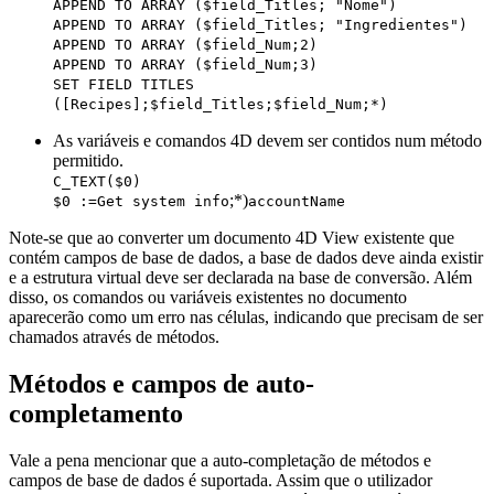
APPEND TO ARRAY
(
$field_Titles
; "Nome")
APPEND TO ARRAY
(
$field_Titles
; "Ingredientes")
APPEND TO ARRAY
(
$field_Num
;2)
APPEND TO ARRAY
(
$field_Num
;3)
SET FIELD TITLES
(
[Recipes]
;
$field_Titles
;
$field_Num
;*)
As variáveis e comandos 4D devem ser contidos num método
permitido.
C_TEXT
(
$0
)
;*)
$0
:=
Get system info
accountName
Note-se que ao converter um documento 4D View existente que
contém campos de base de dados, a base de dados deve ainda existir
e a estrutura virtual deve ser declarada na base de conversão. Além
disso, os comandos ou variáveis existentes no documento
aparecerão como um erro nas células, indicando que precisam de ser
chamados através de métodos.
Métodos e campos de auto-
completamento
Vale a pena mencionar que a auto-completação de métodos e
campos de base de dados é suportada. Assim que o utilizador