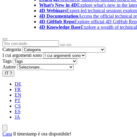
What’s New in 4D
Explore what’s new in the late
4D Webinars
Expert-led technical sessions explor
4D Documentation
Access the official technical r
4D GitHub Repo
Explore official 4D GitHub Rep
4D Knowledge Base
Explore a wealth of technica
Categoria
I cui argomenti sono
Tags
Autore
IT
?
DE
FR
EN
PT
CS
ES
JA
Casa
Il timestamp è ora disponibile!