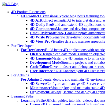
Skip
to
4D Product Extensions
content
4D Product Extensions
Explore blog posts featuring to
4D AIKit
Inject semantic AI to interpret data and 
4D Qodly Pro
Build and extend 4D applications to
4D Components
Manage and develop components
Email, Microsoft 365, Gmail
Integrate authenticat
4D Write Pro
Generate data-driven documents with
4D View Pro
Visualize data and manage spreadshee
For Developers
For Developers
Build better 4D applications with practic
ORDA
Design clean data models using an object-
4D Language
Master the 4D language to write clea
Development Mode
Structure projects and collabo
Code Editor
Develop faster and debug smarter usin
User Interface / GUI
Enhance your 4D user interfa
For Admins
For Admins
Operate, deploy, and maintain 4D environmen
4D Server
Configure and manage 4D Server enviro
Maintenance
Monitor, log, and maintain stable 4
Deployment
Package, secure, and deploy 4D applic
Learning Paths
Learning Paths
Official guides, tutorials, videos, docum
Learn 4D
Structured, hands-on tutorials hosted o