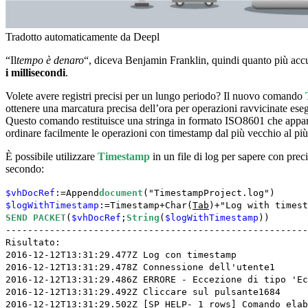
Tradotto automaticamente da Deepl
“Il
tempo è denaro
“, diceva Benjamin Franklin, quindi quanto più ac
i millisecondi
.
Volete avere registri precisi per un lungo periodo? Il nuovo comando
ottenere una marcatura precisa dell’ora per operazioni ravvicinate ese
Questo comando restituisce una stringa in formato ISO8601 che app
ordinare facilmente le operazioni con timestamp dal più vecchio al più
È possibile utilizzare
Timestamp
in un file di log per sapere con prec
secondo:
$vhDocRef
:=Append
document
("TimestampProject.log")
$logWithTimestamp
:=Timestamp+Char(
Tab
)+"Log with timest
SEND PACKET
(
$vhDocRef
;
String
(
$logWithTimestamp
))
-------------------------------------------------------
Risultato:
2016-12-12T13:31:29.477Z Log con timestamp
2016-12-12T13:31:29.478Z Connessione dell'utente1
2016-12-12T13:31:29.486Z ERRORE - Eccezione di tipo 'Ec
2016-12-12T13:31:29.492Z Cliccare sul pulsante1684
2016-12-12T13:31:29.502Z [SP_HELP- 1 rows] Comando elab