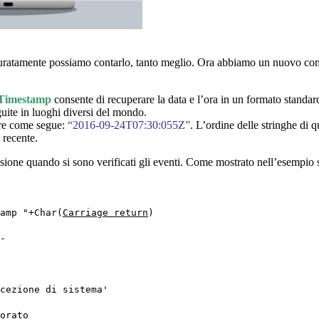
curatamente possiamo contarlo, tanto meglio. Ora abbiamo un nuovo c
Timestamp
consente di recuperare la data e l’ora in un formato standar
guite in luoghi diversi del mondo.
are come segue:
“2016-09-24T07:30:055Z”
. L’ordine delle stringhe di 
 recente.
isione quando si sono verificati gli eventi. Come mostrato nell’esempio s
amp "+Char(
Carriage return
)
-
cezione di sistema'
orato