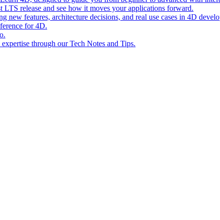
st LTS release and see how it moves your applications forward.
ing new features, architecture decisions, and real use cases in 4D devel
eference for 4D.
o.
l expertise through our Tech Notes and Tips.