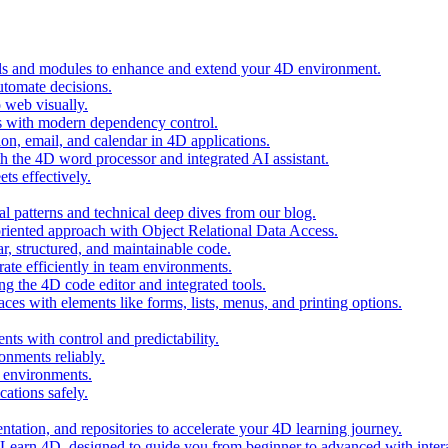
ols and modules to enhance and extend your 4D environment.
automate decisions.
 web visually.
 with modern dependency control.
ion, email, and calendar in 4D applications.
 the 4D word processor and integrated AI assistant.
ts effectively.
al patterns and technical deep dives from our blog.
oriented approach with Object Relational Data Access.
r, structured, and maintainable code.
rate efficiently in team environments.
g the 4D code editor and integrated tools.
ces with elements like forms, lists, menus, and printing options.
ts with control and predictability.
nments reliably.
D environments.
ations safely.
entation, and repositories to accelerate your 4D learning journey.
n Learn 4D, designed to guide you from beginner to advanced with intera