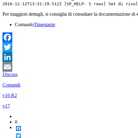
2016-12-12T13:31:29.512Z [SP_HELP- 5 rows] Set di risul
Per maggiori dettagli, si consiglia di consultare la documentazione di
Comando
Timestamp
Facebook
Twitter
LinkedIn
Discuss
Email
Comandi
v16 R2
v17
0
Facebook
Twitter