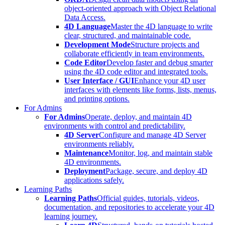
object-oriented approach with Object Relational
Data Access.
4D Language
Master the 4D language to write
clear, structured, and maintainable code.
Development Mode
Structure projects and
collaborate efficiently in team environments.
Code Editor
Develop faster and debug smarter
using the 4D code editor and integrated tools.
User Interface / GUI
Enhance your 4D user
interfaces with elements like forms, lists, menus,
and printing options.
For Admins
For Admins
Operate, deploy, and maintain 4D
environments with control and predictability.
4D Server
Configure and manage 4D Server
environments reliably.
Maintenance
Monitor, log, and maintain stable
4D environments.
Deployment
Package, secure, and deploy 4D
applications safely.
Learning Paths
Learning Paths
Official guides, tutorials, videos,
documentation, and repositories to accelerate your 4D
learning journey.