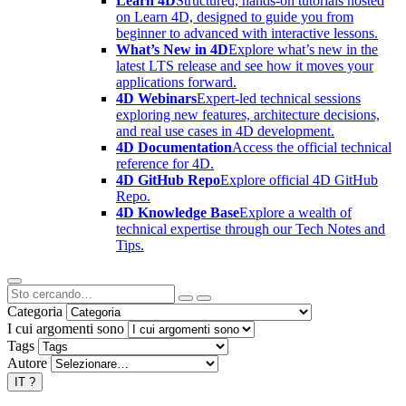
Learn 4D
Structured, hands-on tutorials hosted
on Learn 4D, designed to guide you from
beginner to advanced with interactive lessons.
What’s New in 4D
Explore what’s new in the
latest LTS release and see how it moves your
applications forward.
4D Webinars
Expert-led technical sessions
exploring new features, architecture decisions,
and real use cases in 4D development.
4D Documentation
Access the official technical
reference for 4D.
4D GitHub Repo
Explore official 4D GitHub
Repo.
4D Knowledge Base
Explore a wealth of
technical expertise through our Tech Notes and
Tips.
Categoria
I cui argomenti sono
Tags
Autore
IT
?