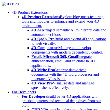
Skip
to
4D Product Extensions
content
4D Product Extensions
Explore blog posts featuring
tools and modules to enhance and extend your 4D
environment.
4D AIKit
Inject semantic AI to interpret data and
automate decisions.
4D Qodly Pro
Build and extend 4D applications
to web visually.
4D Components
Manage and develop
components with modern dependency control.
Email, Microsoft 365, Gmail
Integrate
authentication, email, and calendar in 4D
applications.
4D Write Pro
Generate data-driven
documents with the 4D word processor and
integrated AI assistant.
4D View Pro
Visualize data and manage
spreadsheets effectively.
For Developers
For Developers
Build better 4D applications with
practical patterns and technical deep dives from our
blog.
ORDA
Design clean data models using an