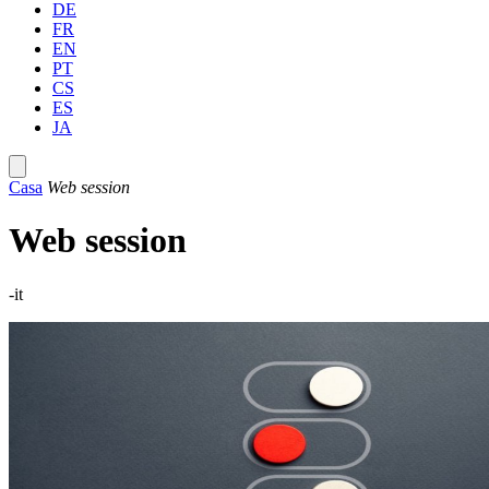
DE
FR
EN
PT
CS
ES
JA
Casa
Web session
Web session
-it