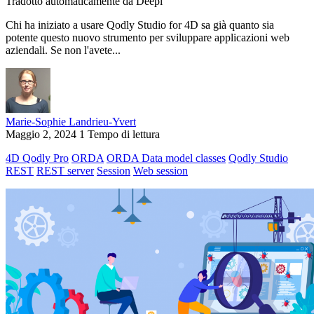
Tradotto automaticamente da Deepl
Chi ha iniziato a usare Qodly Studio for 4D sa già quanto sia
potente questo nuovo strumento per sviluppare applicazioni web
aziendali. Se non l'avete...
Marie-Sophie Landrieu-Yvert
Maggio 2, 2024
1 Tempo di lettura
4D Qodly Pro
ORDA
ORDA Data model classes
Qodly Studio
REST
REST server
Session
Web session