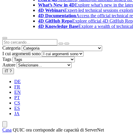
What’s New in 4D
Explore what’s new in the late
4D Webinars
Expert-led technical sessions explor
4D Documentation
Access the official technical r
4D GitHub Repo
Explore official 4D GitHub Rep
4D Knowledge Base
Explore a wealth of technica
Categoria
I cui argomenti sono
Tags
Autore
IT
?
DE
FR
EN
PT
CS
ES
JA
Casa
QUIC ora corrisponde alle capacità di ServerNet