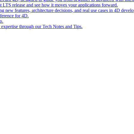
st LTS release and see how it moves your applications forward.
ing new features, architecture decisions, and real use cases in 4D devel
eference for 4D.
o.
l expertise through our Tech Notes and Tips.