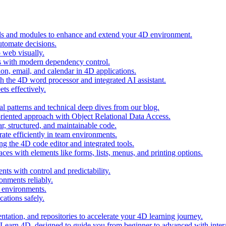
ols and modules to enhance and extend your 4D environment.
automate decisions.
 web visually.
 with modern dependency control.
ion, email, and calendar in 4D applications.
 the 4D word processor and integrated AI assistant.
ts effectively.
al patterns and technical deep dives from our blog.
oriented approach with Object Relational Data Access.
r, structured, and maintainable code.
rate efficiently in team environments.
g the 4D code editor and integrated tools.
ces with elements like forms, lists, menus, and printing options.
ts with control and predictability.
nments reliably.
D environments.
ations safely.
entation, and repositories to accelerate your 4D learning journey.
n Learn 4D, designed to guide you from beginner to advanced with intera