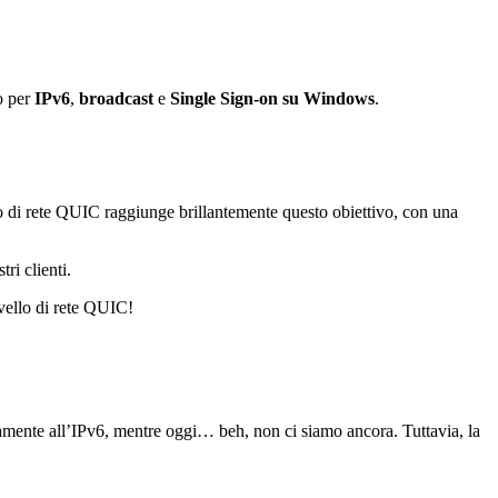
o per
IPv6
,
broadcast
e
Single Sign-on su Windows
.
ivello di rete QUIC raggiunge brillantemente questo obiettivo, con una
ri clienti.
ivello di rete QUIC!
eramente all’IPv6, mentre oggi… beh, non ci siamo ancora. Tuttavia, la