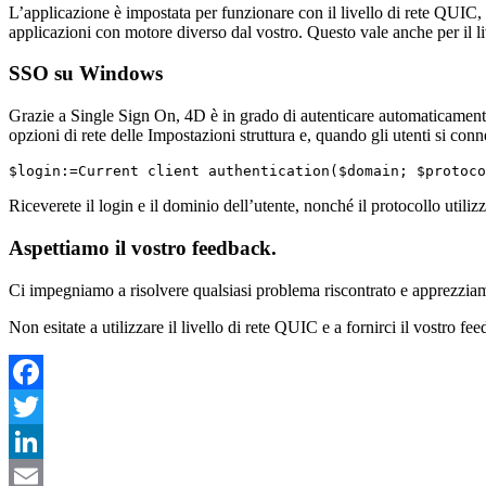
L’applicazione è impostata per funzionare con il livello di rete QUIC,
applicazioni con motore diverso dal vostro. Questo vale anche per il l
SSO su Windows
Grazie a Single Sign On, 4D è in grado di autenticare automaticamente i
opzioni di rete delle Impostazioni struttura e, quando gli utenti si conn
$login:=Current client authentication($domain; $protoco
Riceverete il login e il dominio dell’utente, nonché il protocollo util
Aspettiamo il vostro feedback.
Ci impegniamo a risolvere qualsiasi problema riscontrato e apprezziam
Non esitate a utilizzare il livello di rete QUIC e a fornirci il vostro fe
Facebook
Twitter
LinkedIn