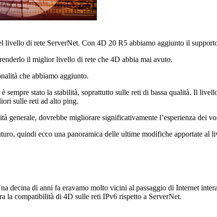
 del livello di rete ServerNet. Con 4D 20 R5 abbiamo aggiunto il support
enderlo il miglior livello di rete che 4D abbia mai avuto.
ionalità che abbiamo aggiunto.
 è sempre stato la stabilità, soprattutto sulle reti di bassa qualità. Il l
ori sulle reti ad alto ping.
lità generale, dovrebbe migliorare significativamente l’esperienza dei vost
futuro, quindi ecco una panoramica delle ultime modifiche apportate al l
Una decina di anni fa eravamo molto vicini al passaggio di Internet int
ra la compatibilità di 4D sulle reti IPv6 rispetto a ServerNet.