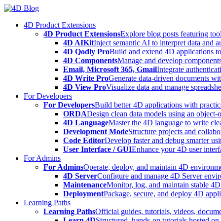
Skip
to
4D Product Extensions
content
4D Product Extensions
Explore blog posts featuring to
4D AIKit
Inject semantic AI to interpret data and 
4D Qodly Pro
Build and extend 4D applications to
4D Components
Manage and develop components
Email, Microsoft 365, Gmail
Integrate authenticat
4D Write Pro
Generate data-driven documents with
4D View Pro
Visualize data and manage spreadshee
For Developers
For Developers
Build better 4D applications with practic
ORDA
Design clean data models using an object-
4D Language
Master the 4D language to write clea
Development Mode
Structure projects and collabo
Code Editor
Develop faster and debug smarter usin
User Interface / GUI
Enhance your 4D user interfa
For Admins
For Admins
Operate, deploy, and maintain 4D environmen
4D Server
Configure and manage 4D Server enviro
Maintenance
Monitor, log, and maintain stable 4
Deployment
Package, secure, and deploy 4D applic
Learning Paths
Learning Paths
Official guides, tutorials, videos, docum
Learn 4D
Structured, hands-on tutorials hosted o