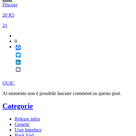
Discuss
Email
20 R5
21
0
Facebook
Twitter
LinkedIn
Email
QUIC
Al momento non è possibile lasciare commenti su questo post.
Categorie
Release infos
Generic
User Interface
Back End