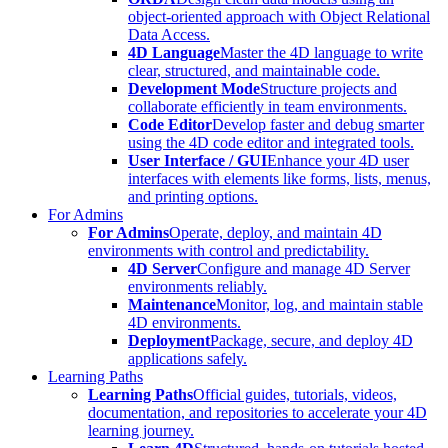
object-oriented approach with Object Relational
Data Access.
4D Language
Master the 4D language to write
clear, structured, and maintainable code.
Development Mode
Structure projects and
collaborate efficiently in team environments.
Code Editor
Develop faster and debug smarter
using the 4D code editor and integrated tools.
User Interface / GUI
Enhance your 4D user
interfaces with elements like forms, lists, menus,
and printing options.
For Admins
For Admins
Operate, deploy, and maintain 4D
environments with control and predictability.
4D Server
Configure and manage 4D Server
environments reliably.
Maintenance
Monitor, log, and maintain stable
4D environments.
Deployment
Package, secure, and deploy 4D
applications safely.
Learning Paths
Learning Paths
Official guides, tutorials, videos,
documentation, and repositories to accelerate your 4D
learning journey.