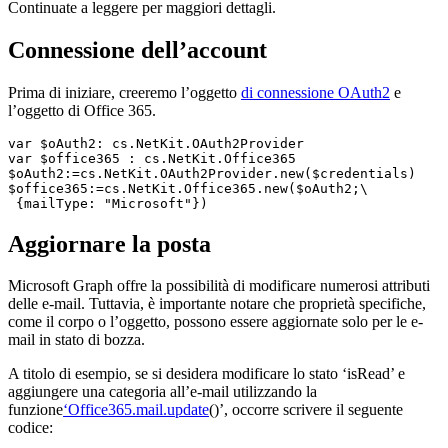
Continuate a leggere per maggiori dettagli.
Connessione dell’account
Prima di iniziare, creeremo l’oggetto
di connessione OAuth2
e
l’oggetto di Office 365.
var 
$oAuth2
: cs
.NetKit
.OAuth2Provider
var 
$office365
 : cs
.NetKit
.Office365
$oAuth2
:=cs
.NetKit
.OAuth2Provider
.new
(
$
credentials
$office365
:=cs
.NetKit
.Office365
.new
(
$oAuth2
 {
mailType:
"Microsoft"
})
Aggiornare la posta
Microsoft Graph offre la possibilità di modificare numerosi attributi
delle e-mail. Tuttavia, è importante notare che proprietà specifiche,
come il corpo o l’oggetto, possono essere aggiornate solo per le e-
mail in stato di bozza.
A titolo di esempio, se si desidera modificare lo stato ‘isRead’ e
aggiungere una categoria all’e-mail utilizzando la
funzione
‘Office365.mail.update
()’, occorre scrivere il seguente
codice: