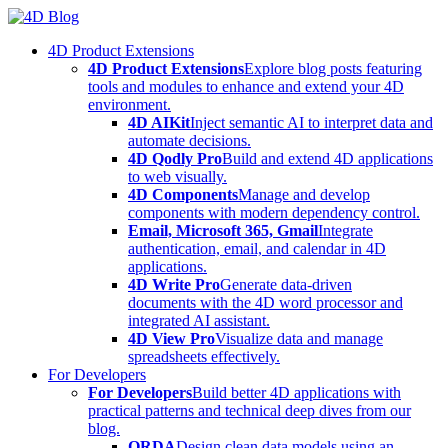
Skip
to
4D Product Extensions
content
4D Product Extensions
Explore blog posts featuring
tools and modules to enhance and extend your 4D
environment.
4D AIKit
Inject semantic AI to interpret data and
automate decisions.
4D Qodly Pro
Build and extend 4D applications
to web visually.
4D Components
Manage and develop
components with modern dependency control.
Email, Microsoft 365, Gmail
Integrate
authentication, email, and calendar in 4D
applications.
4D Write Pro
Generate data-driven
documents with the 4D word processor and
integrated AI assistant.
4D View Pro
Visualize data and manage
spreadsheets effectively.
For Developers
For Developers
Build better 4D applications with
practical patterns and technical deep dives from our
blog.
ORDA
Design clean data models using an