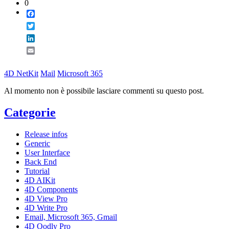
0
Facebook
Twitter
LinkedIn
Email
4D NetKit
Mail
Microsoft 365
Al momento non è possibile lasciare commenti su questo post.
Categorie
Release infos
Generic
User Interface
Back End
Tutorial
4D AIKit
4D Components
4D View Pro
4D Write Pro
Email, Microsoft 365, Gmail
4D Qodly Pro