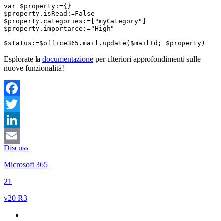
var $property:={}

$property.isRead:=False

$property.categories:=["myCategory"]

$property.importance:="High"

Esplorate la
documentazione
per ulteriori approfondimenti sulle
nuove funzionalità!
Facebook
Twitter
LinkedIn
Discuss
Email
Microsoft 365
21
v20 R3