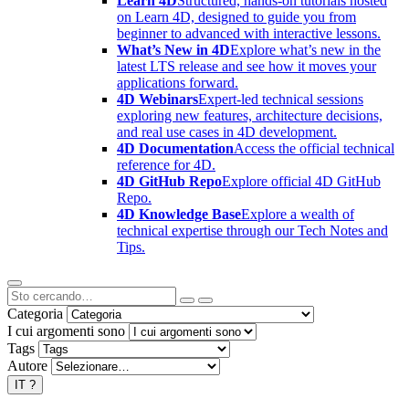
Learn 4D
Structured, hands-on tutorials hosted
on Learn 4D, designed to guide you from
beginner to advanced with interactive lessons.
What’s New in 4D
Explore what’s new in the
latest LTS release and see how it moves your
applications forward.
4D Webinars
Expert-led technical sessions
exploring new features, architecture decisions,
and real use cases in 4D development.
4D Documentation
Access the official technical
reference for 4D.
4D GitHub Repo
Explore official 4D GitHub
Repo.
4D Knowledge Base
Explore a wealth of
technical expertise through our Tech Notes and
Tips.
Categoria
I cui argomenti sono
Tags
Autore
IT
?